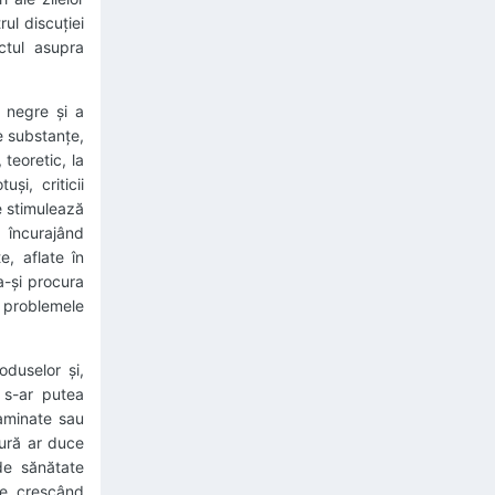
ul discuției
ctul asupra
 negre și a
te substanțe,
teoretic, la
și, criticii
e stimulează
 încurajând
, aflate în
a-și procura
a problemele
oduselor și,
 s-ar putea
taminate sau
sură ar duce
 de sănătate
ile, crescând