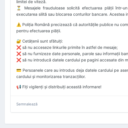
limitei de viteză.
Mesajele frauduloase solicită efectuarea plății într-u
⏳
executarea silită sau blocarea conturilor bancare. Acestea incl
Poliția Română precizează că autoritățile publice nu comu
⚠️
pentru efectuarea plății.
Cetățenii sunt sfătuiți:
🔐
să nu acceseze linkurile primite în astfel de mesaje;
❌
să nu furnizeze date personale, parole sau informații ba
❌
să nu introducă datele cardului pe pagini accesate din 
❌
Persoanele care au introdus deja datele cardului pe as
💳
cardului și monitorizarea tranzacțiilor.
Fiți vigilenți și distribuiți această informare!
📢
Semnalează