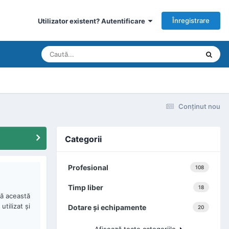
Înregistrare
Utilizator existent? Autentificare
Conţinut nou
Categorii
Profesional
108
Timp liber
18
ză această
tilizat şi
Dotare şi echipamente
20
Afişează toate categoriile