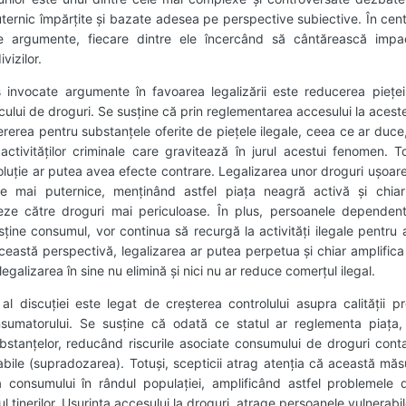
uternic împărțite și bazate adesea pe perspective subiective. În centr
e argumente, fiecare dintre ele încercând să cântărească impa
vizilor.
 invocate argumente în favoarea legalizării este reducerea pieței
aficului de droguri. Se susține că prin reglementarea accesului la aces
rerea pentru substanțele oferite de piețele ilegale, ceea ce ar duce, 
ctivităților criminale care gravitează în jurul acestui fenomen. Totu
luție ar putea avea efecte contrare. Legalizarea unor droguri ușoar
e mai puternice, menținând astfel piața neagră activă și chiar
ze către droguri mai periculoase. În plus, persoanele dependente
sține consumul, vor continua să recurgă la activități ilegale pentru 
ceastă perspectivă, legalizarea ar putea perpetua și chiar amplific
egalizarea în sine nu elimină și nici nu ar reduce comerțul ilegal.
l discuției este legat de creșterea controlului asupra calității pr
onsumatorului. Se susține că odată ce statul ar reglementa piața,
bstanțelor, reducând riscurile asociate consumului de droguri con
abile (supradozarea). Totuși, scepticii atrag atenția că această mă
 a consumului în rândul populației, amplificând astfel problemele
dul tinerilor. Ușurința accesului la droguri atrage persoanele vulnerab