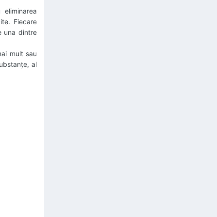
u eliminarea
ite. Fiecare
e una dintre
mai mult sau
ubstanțe, al