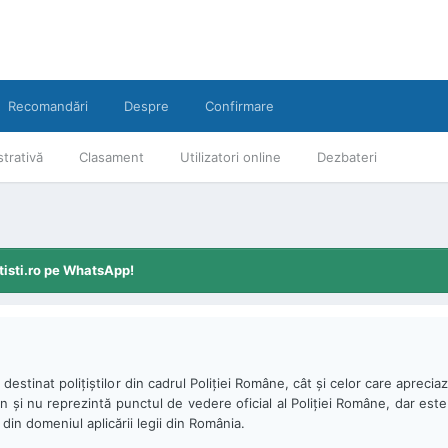
Recomandări
Despre
Confirmare
trativă
Clasament
Utilizatori online
Dezbateri
tisti.ro pe WhatsApp!
destinat poliţiştilor din cadrul Poliţiei Române, cât şi celor care aprecia
ân şi nu reprezintă punctul de vedere oficial al Poliţiei Române, dar este u
i din domeniul aplicării legii din România.