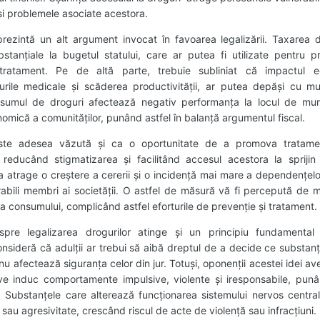
i problemele asociate acestora.
rezintă un alt argument invocat în favoarea legalizării. Taxarea d
stanțiale la bugetul statului, care ar putea fi utilizate pentru 
 tratament. Pe de altă parte, trebuie subliniat că impactul 
urile medicale și scăderea productivității, ar putea depăși cu mul
sumul de droguri afectează negativ performanța la locul de muncă
onomică a comunităților, punând astfel în balanță argumentul fiscal.
 este adesea văzută și ca o oportunitate de a promova tratame
educând stigmatizarea și facilitând accesul acestora la sprijin s
 atrage o creștere a cererii și o incidență mai mare a dependențelor
rabili membri ai societății. O astfel de măsură vă fi percepută de m
a consumului, complicând astfel eforturile de prevenție și tratament.
pre legalizarea drogurilor atinge și un principiu fundamental al
 consideră că adulții ar trebui să aibă dreptul de a decide ce substa
r nu afectează siguranța celor din jur. Totuși, oponenții acestei idei a
ive induc comportamente impulsive, violente și iresponsabile, punâ
ă. Substanțele care alterează funcționarea sistemului nervos centr
 sau agresivitate, crescând riscul de acte de violență sau infracțiuni.