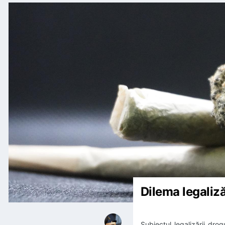
Dilema legaliză
Subiectul legalizării dro