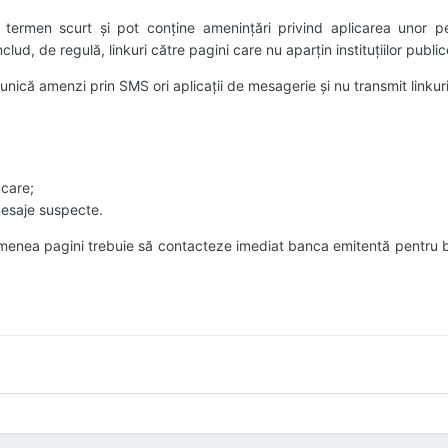
n termen scurt și pot conține amenințări privind aplicarea unor pen
ud, de regulă, linkuri către pagini care nu aparțin instituțiilor public
nică amenzi prin SMS ori aplicații de mesagerie și nu transmit linkuri
ncare;
mesaje suspecte.
emenea pagini trebuie să contacteze imediat banca emitentă pentru 