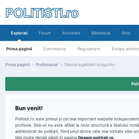
POLITISTI.ro
Exploraţi
Forum
Activitate
Bibliotecă
Ghid
Prima pagină
Evenimente
Regulament
Echipa adminis
Prima pagină
Profesional
Dilema legalizării drogurilor
Poli
Bun venit!
Politisti.ro este primul şi cel mai important website independent 
profesie. Site-ul nu este afiliat la nicio structură a Statului rom
administrat de poliţişti, fiind unul dintre cele mai vizitate site-ur
Mai multe detalii găsiţi în pagina
Despre politisti.ro