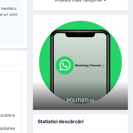
de membru.
ja un cont
POLITISTI.ro
 publice
Statistici descărcări
epășirea