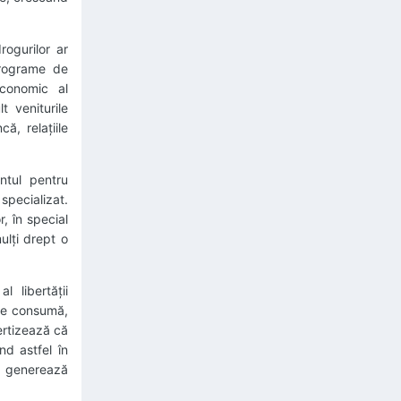
rogurilor ar
programe de
economic al
t veniturile
, relațiile
ntul pentru
pecializat.
, în special
ulți drept o
 libertății
nțe consumă,
vertizează că
nd astfel în
al generează