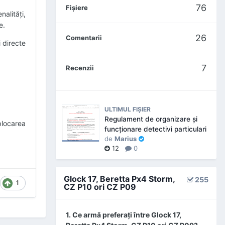
76
Fişiere
alități,
e.
26
Comentarii
 directe
7
Recenzii
ULTIMUL FIŞIER
Regulament de organizare și
blocarea
funcționare detectivi particulari
de
Marius
12
0
Glock 17, Beretta Px4 Storm,
255
1
CZ P10 ori CZ P09
1. Ce armă preferaţi între Glock 17,