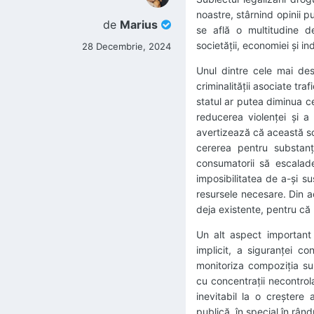
noastre, stârnind opinii p
de
Marius
se află o multitudine d
societății, economiei și indi
28 Decembrie, 2024
Unul dintre cele mai des
criminalității asociate tr
statul ar putea diminua ce
reducerea violenței și a a
avertizează că această so
cererea pentru substanț
consumatorii să escalade
imposibilitatea de a-și su
resursele necesare. Din a
deja existente, pentru că l
Un alt aspect important a
implicit, a siguranței c
monitoriza compoziția su
cu concentrații necontrol
inevitabil la o creștere
publică, în special în rân