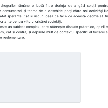
ii drogurilor rămâne o luptă între dorința de a găsi soluții pentr
e consumatori și teama de a deschide porți către noi activități ilic
ât speranțe, cât și riscuri, ceea ce face ca această decizie să fi
ortante pentru viitorul oricărei societăți.
este un subiect complex, care stârnește dispute puternice, opinii 
ro, cât și contra, și depinde mult de contextul specific al fiecărei s
 de reglementare.