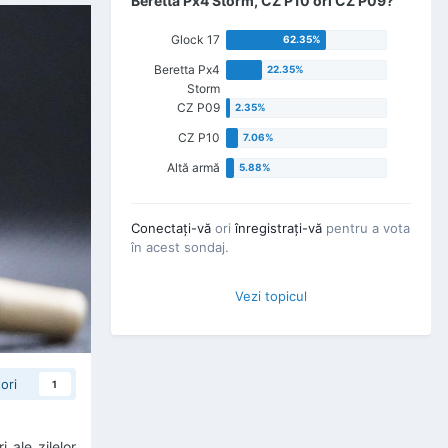
Beretta Px4 Storm, CZ P10 ori CZ P09?
Glock 17
Beretta Px4
Storm
CZ P09
CZ P10
Altă armă
Conectaţi-vă
ori
înregistraţi-vă
pentru a vota
în acest sondaj.
Vezi topicul
ori
1
 ale zilelor