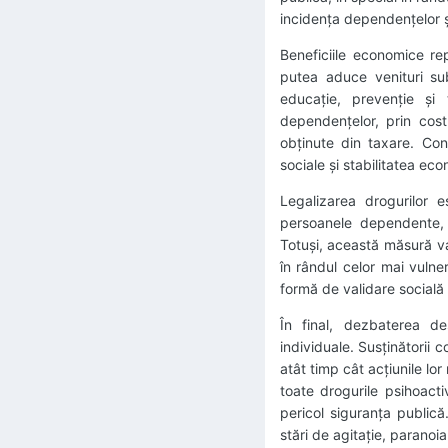
incidența dependențelor ș
Beneficiile economice rep
putea aduce venituri sub
educație, prevenție și
dependențelor, prin cost
obținute din taxare. Con
sociale și stabilitatea ec
Legalizarea drogurilor
persoanele dependente, r
Totuși, această măsură va
în rândul celor mai vulne
formă de validare socială 
În final, dezbaterea des
individuale. Susținătorii
atât timp cât acțiunile lo
toate drogurile psihoact
pericol siguranța public
stări de agitație, paranoia