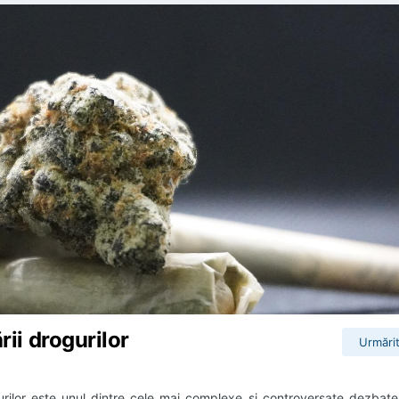
rii drogurilor
Urmărit
gurilor este unul dintre cele mai complexe și controversate dezbateri