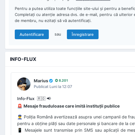
Pentru a putea utiliza toate funcţiile site-ului şi pentru a benef
Completaţi cu atenţie adresa dvs. de e-mail, pentru că ulterior
de membru, nu ezitaţi să vă autentificaţi.
sau
Autentificare
Înregistrare
INFO-FLUX
Marius
8.201
Publicat
Luni la 12:07
Info-Flux ​ 🇷🇴 📢
Mesaje frauduloase care imită instituții publice
🚨
Poliția Română avertizează asupra unei campanii de fraudă 
👮‍♂️
pentru a obține plăți sau date personale și bancare de la ce
Mesajele sunt transmise prin SMS sau aplicații de mes
📱