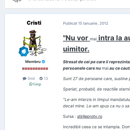
Cristi
Publicat
15 Ianuarie, 2012
"Nu vor
intra la 
mai
uimitor.
Membru
Stresat de cei pe care ii reprezinta,
persoanele care nu
mai
au ce cauta
5mii
13
Sunt 27 de persoane care, sustine p
Grup
Speriat, probabil, de reactiile starn
"Le-am interzis in timpul mandatul
decat mine. Le-am spus ca nu o s
Sursa :
stirileprotv.ro
Incredibil ceea ce se intampla. Domn