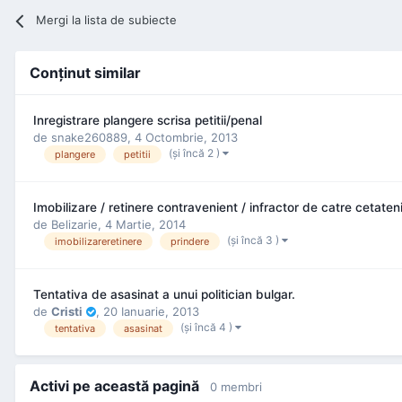
Mergi la lista de subiecte
Conţinut similar
Inregistrare plangere scrisa petitii/penal
de
snake260889
,
4 Octombrie, 2013
(şi încă 2 )
plangere
petitii
Imobilizare / retinere contravenient / infractor de catre cetaten
de
Belizarie
,
4 Martie, 2014
(şi încă 3 )
imobilizareretinere
prindere
Tentativa de asasinat a unui politician bulgar.
de
Cristi
,
20 Ianuarie, 2013
(şi încă 4 )
tentativa
asasinat
Activi pe această pagină
0 membri