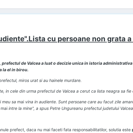
audiente".Lista cu persoane non grata a
 prefectul de Valcea a luat o decizie unica in istoria administrativa a
 la el in birou.
refectul, miros urat si au hainele murdare.
ite, in cele din urma prefectul de Valcea a cerut ca lista neagra sa fie
ui meu sa
mai
vina in audiente. Sunt persoane care au facut zile amare 
a
mai
intre la mine", a spus Petre Ungureanu prefectul judetului Valcea
ule prefect, daca nu mai faceti fata responsabilitatilor, solutia este