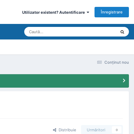
Înregistrare
Utilizator existent? Autentificare
Conţinut nou
Distribuie
Urmăritori
0