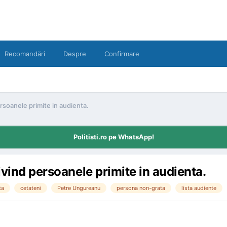
Recomandări
Despre
Confirmare
rsoanele primite in audienta.
Politisti.ro pe WhatsApp!
ivind persoanele primite in audienta.
ta
cetateni
Petre Ungureanu
persona non-grata
lista audiente