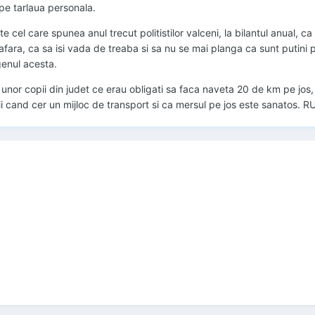
pe tarlaua personala.
 cel care spunea anul trecut politistilor valceni, la bilantul anual, c
ti afara, ca sa isi vada de treaba si sa nu se mai planga ca sunt putini
genul acesta.
unor copii din judet ce erau obligati sa faca naveta 20 de km pe jos,
i cand cer un mijloc de transport si ca mersul pe jos este sanatos. R