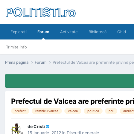
POLITISTI.ro
Exploraţi
Forum
Activitate
Bibliotecă
Ghid
Trimite info
Prima pagină
Forum
Prefectul de Valcea are preferinte privind pe
Prefectul de Valcea are preferinte pr
prefect
ramnicu valcea
valcea
politica
pdl
audien
de
Cristi
15 Ianuarie, 2012
în
Discuţii generale