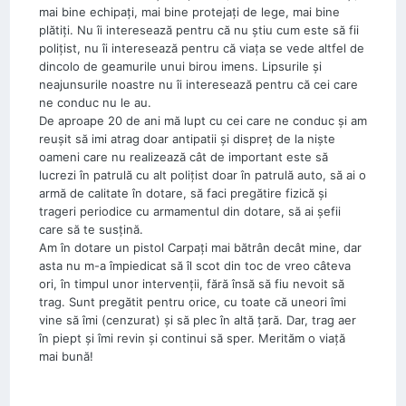
mai bine echipaţi, mai bine protejaţi de lege, mai bine
plătiţi. Nu îi interesează pentru că nu ştiu cum este să fii
poliţist, nu îi interesează pentru că viaţa se vede altfel de
dincolo de geamurile unui birou imens. Lipsurile şi
neajunsurile noastre nu îi interesează pentru că cei care
ne conduc nu le au.
De aproape 20 de ani mă lupt cu cei care ne conduc şi am
reuşit să imi atrag doar antipatii şi dispreţ de la nişte
oameni care nu realizează cât de important este să
lucrezi în patrulă cu alt poliţist doar în patrulă auto, să ai o
armă de calitate în dotare, să faci pregătire fizică şi
trageri periodice cu armamentul din dotare, să ai şefii
care să te susţină.
Am în dotare un pistol Carpaţi mai bătrân decât mine, dar
asta nu m-a împiedicat să îl scot din toc de vreo câteva
ori, în timpul unor intervenţii, fără însă să fiu nevoit să
trag. Sunt pregătit pentru orice, cu toate că uneori îmi
vine să îmi (cenzurat) şi să plec în altă ţară. Dar, trag aer
în piept şi îmi revin şi continui să sper. Merităm o viaţă
mai bună!