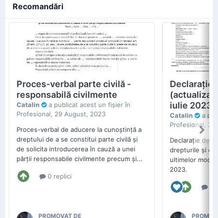
Recomandări
Proces-verbal parte civilă -
Declaraţie 
responsabilă civilmente
(actualizat
iulie 2023)
Catalin
a publicat acest un fişier în
Profesional
,
29 August, 2023
Catalin
a publ
Profesional
,
29 
Proces-verbal de aducere la cunoştinţă a
dreptului de a se constitui parte civilă şi
Declaraţie de m
de solicita introducerea în cauză a unei
drepturile şi ob
părţii responsabile civilmente precum şi...
ultimelor modific
2023.
0 replici
0 r
PROMOVAT DE
PROMOV