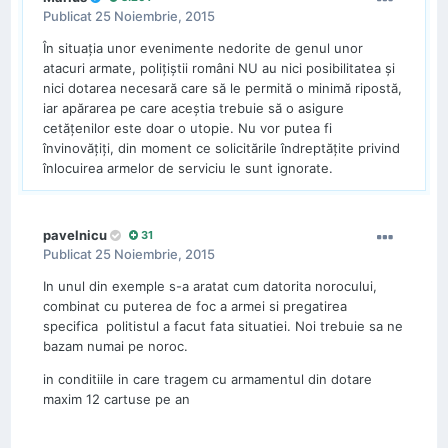
Publicat
25 Noiembrie, 2015
În situaţia unor evenimente nedorite de genul unor
atacuri armate, poliţiştii români NU au nici posibilitatea şi
nici dotarea necesară care să le permită o minimă ripostă,
iar apărarea pe care aceştia trebuie să o asigure
cetăţenilor este doar o utopie. Nu vor putea fi
învinovăţiţi, din moment ce solicitările îndreptăţite privind
înlocuirea armelor de serviciu le sunt ignorate.
pavelnicu
31
Publicat
25 Noiembrie, 2015
In unul din exemple s-a aratat cum datorita norocului,
combinat cu puterea de foc a armei si pregatirea
specifica politistul a facut fata situatiei. Noi trebuie sa ne
bazam numai pe noroc.
in conditiile in care tragem cu armamentul din dotare
maxim 12 cartuse pe an