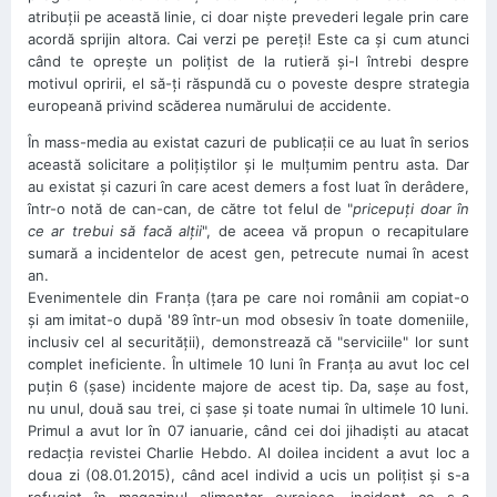
atribuţii pe această linie, ci doar nişte prevederi legale prin care
acordă sprijin altora. Cai verzi pe pereţi! Este ca şi cum atunci
când te opreşte un poliţist de la rutieră şi-l întrebi despre
motivul opririi, el să-ţi răspundă cu o poveste despre strategia
europeană privind scăderea numărului de accidente.
În mass-media au existat cazuri de publicaţii ce au luat în serios
această solicitare a poliţiştilor şi le mulţumim pentru asta. Dar
au existat şi cazuri în care acest demers a fost luat în derâdere,
într-o notă de can-can, de către tot felul de "
pricepuţi doar în
ce ar trebui să facă alţii
", de aceea vă propun o recapitulare
sumară a incidentelor de acest gen, petrecute numai în acest
an.
Evenimentele din Franţa (ţara pe care noi românii am copiat-o
şi am imitat-o după '89 într-un mod obsesiv în toate domeniile,
inclusiv cel al securităţii), demonstrează că "serviciile" lor sunt
complet ineficiente. În ultimele 10 luni în Franţa au avut loc cel
puţin 6 (şase) incidente majore de acest tip. Da, saşe au fost,
nu unul, două sau trei, ci şase şi toate numai în ultimele 10 luni.
Primul a avut lor în 07 ianuarie, când cei doi jihadişti au atacat
redacţia revistei Charlie Hebdo. Al doilea incident a avut loc a
doua zi (08.01.2015), când acel individ a ucis un poliţist şi s-a