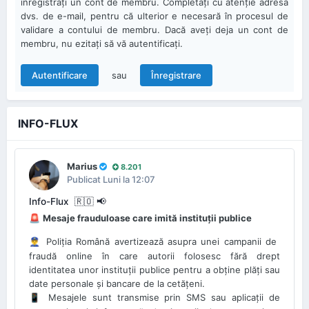
înregistraţi un cont de membru. Completaţi cu atenţie adresa
dvs. de e-mail, pentru că ulterior e necesară în procesul de
validare a contului de membru. Dacă aveţi deja un cont de
membru, nu ezitaţi să vă autentificaţi.
sau
Autentificare
Înregistrare
INFO-FLUX
Marius
8.201
Publicat
Luni la 12:07
Info-Flux ​ 🇷🇴 📢
Mesaje frauduloase care imită instituții publice
🚨
Poliția Română avertizează asupra unei campanii de
👮‍♂️
fraudă online în care autorii folosesc fără drept
identitatea unor instituții publice pentru a obține plăți sau
date personale și bancare de la cetățeni.
Mesajele sunt transmise prin SMS sau aplicații de
📱