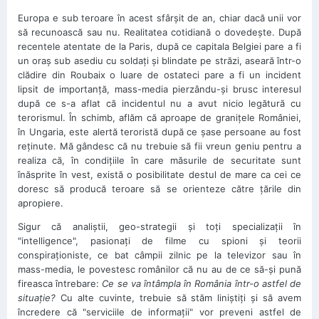
Europa e sub teroare în acest sfârşit de an, chiar dacă unii vor
să recunoască sau nu. Realitatea cotidiană o dovedeşte. După
recentele atentate de la Paris, după ce capitala Belgiei pare a fi
un oraş sub asediu cu soldaţi şi blindate pe străzi, aseară într-o
clădire din Roubaix o luare de ostateci pare a fi un incident
lipsit de importanţă, mass-media pierzându-şi brusc interesul
după ce s-a aflat că incidentul nu a avut nicio legătură cu
terorismul. În schimb, aflăm că aproape de graniţele României,
în Ungaria, este alertă teroristă după ce şase persoane au fost
reţinute. Mă gândesc că nu trebuie să fii vreun geniu pentru a
realiza că, în condiţiile în care măsurile de securitate sunt
înăsprite în vest, există o posibilitate destul de mare ca cei ce
doresc să producă teroare să se orienteze către ţările din
apropiere.
Sigur că analiştii, geo-strategii şi toţi specializaţii în
"intelligence", pasionaţi de filme cu spioni şi teorii
conspiraţioniste, ce bat câmpii zilnic pe la televizor sau în
mass-media, le povestesc românilor că nu au de ce să-şi pună
fireasca întrebare:
Ce se va întâmpla în România într-o astfel de
situaţie?
Cu alte cuvinte, trebuie să stăm liniştiţi şi să avem
încredere că "serviciile de informaţii" vor preveni astfel de