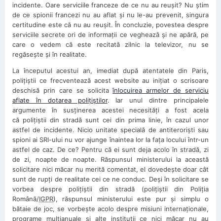
incidente. Oare serviciile franceze de ce nu au reuşit? Nu ştim
de ce spionii francezi nu au aflat şi nu le-au prevenit, singura
certitudine este că nu au reuşit. În concluzie, povestea despre
serviciile secrete ori de informaţii ce veghează şi ne apără, pe
care o vedem că este recitată zilnic la televizor, nu se
regăseşte şi în realitate.
La începutul acestui an, imediat după atentatele din Paris,
poliţiştii ce frecventează acest website au iniţiat o scrisoare
deschisă prin care se solicita
înlocuirea armelor de serviciu
aflate în dotarea poliţiştilor
. Iar unul dintre principalele
argumente în susţinerea acestei necesităţi a fost acela
că poliţiştii din stradă sunt cei din prima linie, în cazul unor
astfel de incidente. Nicio unitate specială de antiterorişti sau
spioni ai SRI-ului nu vor ajunge înaintea lor la faţa locului într-un
astfel de caz. De ce? Pentru că ei sunt deja acolo în stradă, zi
de zi, noapte de noapte. Răspunsul ministerului la această
solicitare nici măcar nu merită comentat, el dovedeşte doar cât
sunt de rupţi de realitate cei ce ne conduc. Deşi în solicitare se
vorbea despre poliţiştii din stradă (poliţiştii din Poliţia
Română/
IGPR
), răspunsul ministerului este pur şi simplu o
bătaie de joc, se vorbeşte acolo despre misiuni internaţionale,
programe multianuale şi alte instituţii ce nici măcar nu au