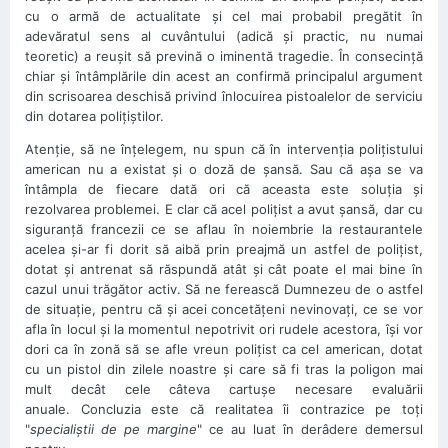
cu o armă de actualitate şi cel mai probabil pregătit în
adevăratul sens al cuvântului (adică şi practic, nu numai
teoretic) a reuşit să prevină o iminentă tragedie. În consecinţă
chiar şi întâmplările din acest an confirmă principalul argument
din scrisoarea deschisă privind înlocuirea pistoalelor de serviciu
din dotarea poliţiştilor.
Atenţie, să ne înţelegem, nu spun că în intervenţia poliţistului
american nu a existat şi o doză de şansă. Sau că aşa se va
întâmpla de fiecare dată ori că aceasta este soluţia şi
rezolvarea problemei. E clar că acel poliţist a avut şansă, dar cu
siguranţă francezii ce se aflau în noiembrie la restaurantele
acelea şi-ar fi dorit să aibă prin preajmă un astfel de poliţist,
dotat şi antrenat să răspundă atât şi cât poate el mai bine în
cazul unui trăgător activ. Să ne ferească Dumnezeu de o astfel
de situaţie, pentru că şi acei concetăţeni nevinovaţi, ce se vor
afla în locul şi la momentul nepotrivit ori rudele acestora, îşi vor
dori ca în zonă să se afle vreun poliţist ca cel american, dotat
cu un pistol din zilele noastre şi care să fi tras la poligon mai
mult decât cele câteva cartuşe necesare evaluării
anuale. Concluzia este că realitatea îi contrazice pe toţi
"
specialiştii de pe margine
" ce au luat în derâdere demersul