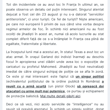
Tot din incidentele ce au avut loc în Franţa în ultimul an, se
poate observa un detaliu cel puţin interesant. Singurul atentat
dejucat a fost cel din 23 august şi nu s-a datorat "serviciilor
antiteroriste", ci unor turişti. Ce fel de turişti? Nişte americani,
pe care noi europenii îi privim de sus când vine vorba despre
regimul armelor de foc. În schimb nici americanii nu au fost
ocoliţi de jihadişti în acest an, numai că acolo lucrurile au stat
complet diferit faţă de ce s-a întâmplat în Franţa cea plină de
egalitate, fraternitate şi libertate.
La începutul lunii mai a acestui an, în statul Texas a avut loc un
atac armat. În oraşul Garland doi indivizi înarmaţi au deschis
focul în apropierea unei clădiri unde avea loc o expoziţie de
caricaturi cu profetul Mahomed. Jihadiştii au fost neutralizaţi
imediat de către singurul echipaj de poliţie ce se afla în zonă.
Ce este şi mai interesant este faptul că
un singur poliţist
(echivalentul poliţistului de la ordine publică în România)
a
reuşit cu o armă scurtă
(un pistol Glock)
să oprească doi
atacatori cu arme mult mai puternice
, ce purtau şi echipament
de protecţie balistică.
Mai multe detalii găsiţi aici
.
Deci ce să vezi, nici acolo serviciile de "
intelligence
" nu au
reuşit să prevină atentatul. În schimb un simplu poliţist, dotat