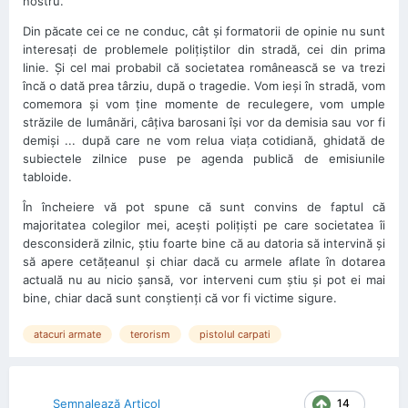
nostru.
Din păcate cei ce ne conduc, cât şi formatorii de opinie nu sunt
interesaţi de problemele poliţiştilor din stradă, cei din prima
linie. Şi cel mai probabil că societatea românească se va trezi
încă o dată prea târziu, după o tragedie. Vom ieşi în stradă, vom
comemora şi vom ţine momente de reculegere, vom umple
străzile de lumânări, câţiva barosani îşi vor da demisia sau vor fi
demişi ... după care ne vom relua viaţa cotidiană, ghidată de
subiectele zilnice puse pe agenda publică de emisiunile
tabloide.
În încheiere vă pot spune că sunt convins de faptul că
majoritatea colegilor mei, aceşti poliţişti pe care societatea îi
desconsideră zilnic, ştiu foarte bine că au datoria să intervină şi
să apere cetăţeanul şi chiar dacă cu armele aflate în dotarea
actuală nu au nicio şansă, vor interveni cum ştiu şi pot ei mai
bine, chiar dacă sunt conştienţi că vor fi victime sigure.
atacuri armate
terorism
pistolul carpati
14
Semnalează Articol