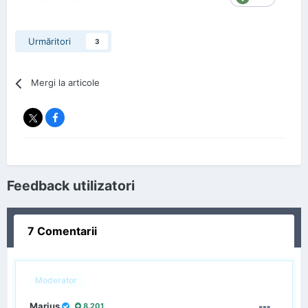
Urmăritori
3
Mergi la articole
Feedback utilizatori
7 Comentarii
Moderator
Marius
8.201