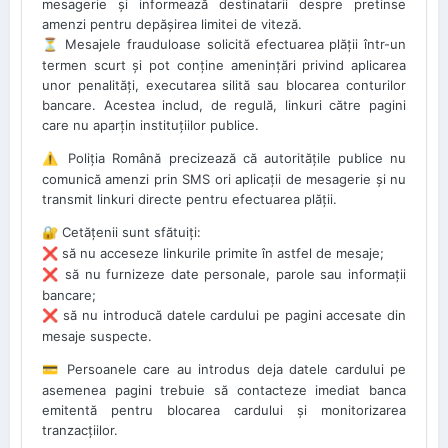
mesagerie și informează destinatarii despre pretinse
amenzi pentru depășirea limitei de viteză.
Mesajele frauduloase solicită efectuarea plății într-un
⏳
termen scurt și pot conține amenințări privind aplicarea
unor penalități, executarea silită sau blocarea conturilor
bancare. Acestea includ, de regulă, linkuri către pagini
care nu aparțin instituțiilor publice.
Poliția Română precizează că autoritățile publice nu
⚠️
comunică amenzi prin SMS ori aplicații de mesagerie și nu
transmit linkuri directe pentru efectuarea plății.
Cetățenii sunt sfătuiți:
🔐
să nu acceseze linkurile primite în astfel de mesaje;
❌
să nu furnizeze date personale, parole sau informații
❌
bancare;
să nu introducă datele cardului pe pagini accesate din
❌
mesaje suspecte.
Persoanele care au introdus deja datele cardului pe
💳
asemenea pagini trebuie să contacteze imediat banca
emitentă pentru blocarea cardului și monitorizarea
tranzacțiilor.