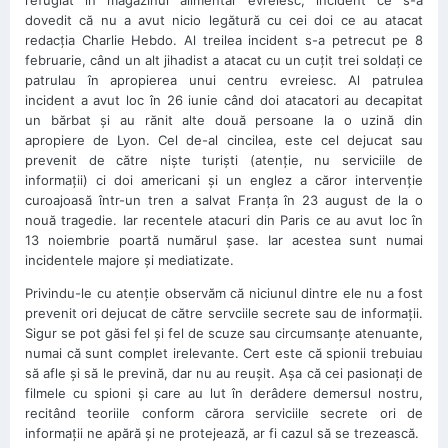
refugiat în magazinul alimentar evreiesc, incident ce s-a
dovedit că nu a avut nicio legătură cu cei doi ce au atacat
redacţia Charlie Hebdo. Al treilea incident s-a petrecut pe 8
februarie, când un alt jihadist a atacat cu un cuţit trei soldaţi ce
patrulau în apropierea unui centru evreiesc. Al patrulea
incident a avut loc în 26 iunie când doi atacatori au decapitat
un bărbat şi au rănit alte două persoane la o uzină din
apropiere de Lyon. Cel de-al cincilea, este cel dejucat sau
prevenit de către nişte turişti (atenţie, nu serviciile de
informaţii) ci doi americani şi un englez a căror intervenţie
curoajoasă într-un tren a salvat Franţa în 23 august de la o
nouă tragedie. Iar recentele atacuri din Paris ce au avut loc în
13 noiembrie poartă numărul şase. Iar acestea sunt numai
incidentele majore şi mediatizate.
Privindu-le cu atenţie observăm că niciunul dintre ele nu a fost
prevenit ori dejucat de către servciile secrete sau de informaţii.
Sigur se pot găsi fel şi fel de scuze sau circumsanţe atenuante,
numai că sunt complet irelevante. Cert este că spionii trebuiau
să afle şi să le prevină, dar nu au reuşit. Aşa că cei pasionaţi de
filmele cu spioni şi care au lut în derâdere demersul nostru,
recitând teoriile conform cărora serviciile secrete ori de
informaţii ne apără şi ne protejează, ar fi cazul să se trezească.