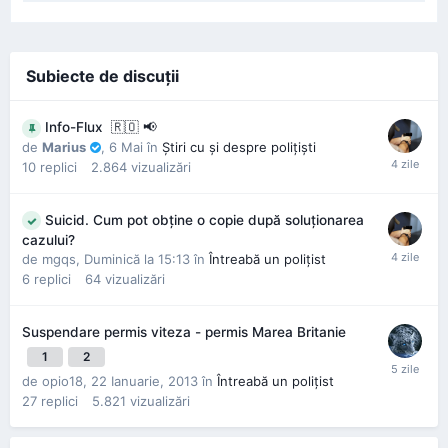
Subiecte de discuţii
Info-Flux ​ 🇷🇴 📢
de
Marius
,
6 Mai
în
Ştiri cu şi despre poliţişti
10
replici
2.864
vizualizări
Suicid. Cum pot obține o copie după soluționarea
cazului?
de
mgqs
,
Duminică la 15:13
în
Întreabă un poliţist
6
replici
64
vizualizări
Suspendare permis viteza - permis Marea Britanie
1
2
de
opio18
,
22 Ianuarie, 2013
în
Întreabă un poliţist
27
replici
5.821
vizualizări