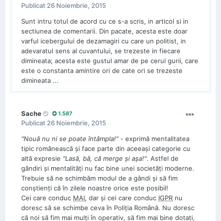
Publicat
26 Noiembrie, 2015
Sunt intru totul de acord cu ce s-a scris, in articol si in
sectiunea de comentarii. Din pacate, acesta este doar
varful icebergului de dezamagiri cu care un politist, in
adevaratul sens al cuvantului, se trezeste in fiecare
dimineata; acesta este gustul amar de pe cerul gurii, care
este o constanta amintire ori de cate ori se trezeste
dimineata ...
Sache
1.587
Publicat
26 Noiembrie, 2015
"Nouă nu ni se poate întâmpla!"
- exprimă mentalitatea
tipic românească şi face parte din aceeaşi categorie cu
altă expresie
"Lasă, bă, că merge şi aşa!"
. Astfel de
gândiri şi mentalităţi nu fac bine unei societăţi moderne.
Trebuie să ne schimbăm modul de a gândi şi să fim
conştienţi că în zilele noastre orice este posibil!
Cei care conduc
MAI
, dar şi cei care conduc
IGPR
nu
doresc să se schimbe ceva în Poliţia Română. Nu doresc
că noi să fim mai mulţi în operativ, să fim mai bine dotaţi,