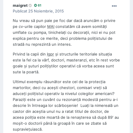
maigret
61
Publicat
25 Noiembrie, 2015
Nu vreau să pun paie pe foc dar dacă aruncăm o privire
pe cv-urile capilor
MAI
constatăm că avem somități
umflate cu pompa, tinichelați cu decorații, nici ei nu pot
explica pentru ce merite, deci problema polițistului de
stradă nu reprezintă un interes.
Privind la capii din
Igpr
și structurile teritoriale situația
este la fel ca la vârf, doctori, masteranzi, etc în rest vorbe
goale și șuturi polițiștilor operativi că vorba aceea sunt
sute la poartă.
Ultimul exemplu răsunător este cel de la protecția
martorilor, deci cu acești chestori, comisari vreți să
aduceți polițistul operativ la nivelul colegilor americani?
Paraziți este un cuvânt cu rezonanță modestă pentru a-i
descrie în întreaga lor scârboșenie! Luați la nimereală un
castor din aceștia unul nu a ratat titlul de doctor, de
aceea poliția este moartă de la renașterea să după 89' au
moșit-o doctorii până la groapă în care se zbate să
supraviețuiască.