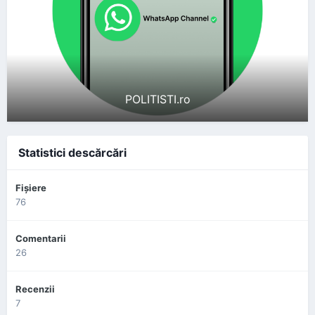
POLITISTI.ro
Statistici descărcări
Fişiere
76
Comentarii
26
Recenzii
7