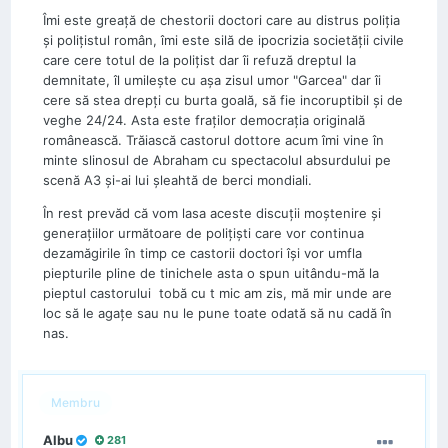
Îmi este greață de chestorii doctori care au distrus poliția
și polițistul român, îmi este silă de ipocrizia societății civile
care cere totul de la polițist dar îi refuză dreptul la
demnitate, îl umilește cu așa zisul umor "Garcea" dar îi
cere să stea drepți cu burta goală, să fie incoruptibil și de
veghe 24/24. Asta este fraților democrația originală
românească. Trăiască castorul dottore acum îmi vine în
minte slinosul de Abraham cu spectacolul absurdului pe
scenă A3 și-ai lui șleahtă de berci mondiali.
În rest prevăd că vom lasa aceste discuții moștenire și
generațiilor următoare de polițiști care vor continua
dezamăgirile în timp ce castorii doctori își vor umfla
piepturile pline de tinichele asta o spun uitându-mă la
pieptul castorului tobă cu t mic am zis, mă mir unde are
loc să le agațe sau nu le pune toate odată să nu cadă în
nas.
Membru
Albu
281