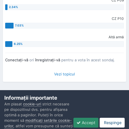
CZ P09
CZ P10
Altă armă
Conectaţi-vă
ori
înregistraţi-vă
pentru a vota în acest sondaj.
Vezi topicul
Informaţii importante
Am plasat
cookie-uri
strict necesare
pe dispozitivul dvs. pentru afişarea
Confidenţialitate
Contactaţi-ne
Cookies
optimă a paginilor. Puteţi în orice
Copyright © Politisti.ro, 2010 - 2026
moment să
modificaţi setările cookie-
Accept
Respinge
Powered by Invision Community
urilor
, altfel vom presupune că sunteţi