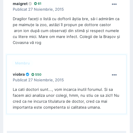
maigret
61
Publicat
27 Noiembrie, 2015
Dragilor faceți o listă cu doftorii ăștia bre, să-i admirăm ca
pe maimuțe la zoo, astăzi îl propun pe dottore castor
aron ion după cum observați din stimă și respect numele
cu litere mici. Mare om mare infect. Colegii de la Brașov și
Covasna vă rog
Membru
viobra
550
Publicat
27 Noiembrie, 2015
La cati doctori sunt..., vom incarca inutil forumul. Si sa
facem aici analiza unor colegi, hmm, nu stiu ce sa zic!! Nu
cred ca ne incurca titulatura de doctor, cred ca mai
importanta este competenta si calitatea umana.