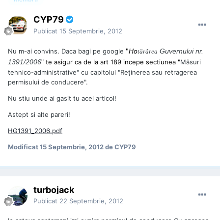
CYP79
Publicat
15 Septembrie, 2012
"
Nu m-ai convins. Daca bagi pe google
Ho
Guvernului nr.
tărârea
1391/2006
"
te asigur ca de la art 189 incepe sectiunea "
Măsuri
tehnico-administrative" cu capitolul "Reţinerea sau retragerea
permisului de conducere".
Nu stiu unde ai gasit tu acel articol!
Astept si alte pareri!
HG1391_2006.pdf
Modificat
15 Septembrie, 2012
de CYP79
turbojack
Publicat
22 Septembrie, 2012