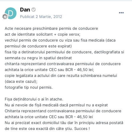
Dan
Publicat
2 Martie, 2012
Acte necesare preschimbare permis de conducere
act de identitate solicitant + copie xerox;
vechiul permis de conducere cu viza sau fisa medicala (daca
permisul de conducere este expirat)
fisa tip a detinatorului permisului de conducere, dactilografiata si
semnata cu negru in spatiul destinat
chitanta reprezentand contravaloarea permisului de conducere
achitata la orice unitate CEC sau BCR - 46,50 lei;
copie legalizata a actului din care rezulta schimbarea numelui
(daca este cazul);
fotografie tip noul permis.
Fişa deţinătorului o ai în atache.
Nu ai nevoie de fişă medicală dacă permisul nu a expirat
Chitanta reprezentand contravaloarea permisului de conducere
achitata la orice unitate CEC sau BCR - 46,50 lei
Nu ai precizat exact domiciliul tău dar în principiu adresa postată
de tine este cea exactă din câte ştiu. Succes !