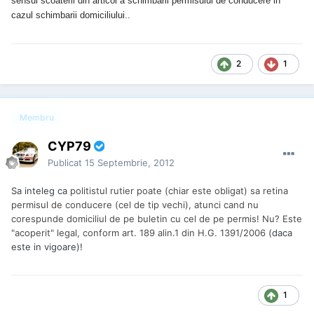
sensul scoaterii din articol a schimbarii permisului de conducere in
cazul schimbarii domiciliului..
2
1
Membru
CYP79
Publicat
15 Septembrie, 2012
Sa inteleg ca
politistul rutier poate (chiar este obligat) sa retina
permisul de conducere (cel de tip vechi), atunci cand nu
corespunde domiciliul de pe buletin cu cel de pe permis! Nu? Este
"acoperit" legal, conform art. 189 alin.1 din H.G. 1391/2006
(daca
este in vigoare)!
1