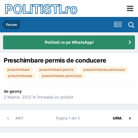
POLITISTI.ro
Forum
Politisti.ro pe WhatsApp!
Preschimbare permis de conducere
preschimbare
preschimbare permis
preschimbarea permisului
preschimbarea
preschimbare permisului
de
geony
2 Martie, 2012
în
Întreabă un poliţist
ANT.
Pagina 1 din 5
URM.