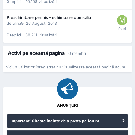
0
replici
10.108
vizualizări
Preschimbare permis - schimbare domiciliu
de
alina9
,
26 August, 2013
7
replici
38.211
vizualizări
Activi pe această pagină
0 membri
Niciun utilizator înregistrat nu vizualizează această pagină acum.
ANUNŢURI
Important! Citeşte înainte de a posta pe forum.