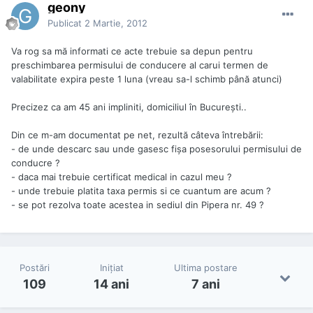
geony
Publicat
2 Martie, 2012
Va rog sa mă informati ce acte trebuie sa depun pentru
preschimbarea permisului de conducere al carui termen de
valabilitate expira peste 1 luna (vreau sa-l schimb până atunci)
Precizez ca am 45 ani impliniti, domiciliul în București..
Din ce m-am documentat pe net, rezultă câteva întrebării:
- de unde descarc sau unde gasesc fișa posesorului permisului de
conducre ?
- daca mai trebuie certificat medical in cazul meu ?
- unde trebuie platita taxa permis si ce cuantum are acum ?
- se pot rezolva toate acestea in sediul din Pipera nr. 49 ?
Postări
Iniţiat
Ultima postare
109
14 ani
7 ani