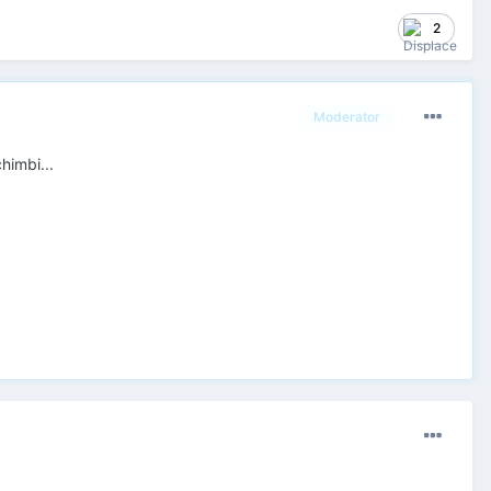
2
Moderator
himbi...