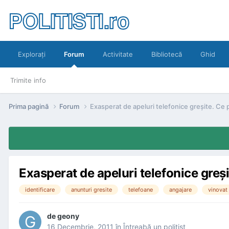
POLITISTI.ro
Exploraţi
Forum
Activitate
Bibliotecă
Ghid
Trimite info
Prima pagină
Forum
Exasperat de apeluri telefonice greşite. Ce
Exasperat de apeluri telefonice greş
identificare
anunturi gresite
telefoane
angajare
vinovat
de
geony
16 Decembrie, 2011
în
Întreabă un poliţist