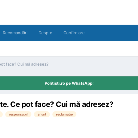
Recomandări
Despre
Confirmare
 pot face? Cui mă adresez?
Politisti.ro pe WhatsApp!
ite. Ce pot face? Cui mă adresez?
responsabil
anunt
reclamatie