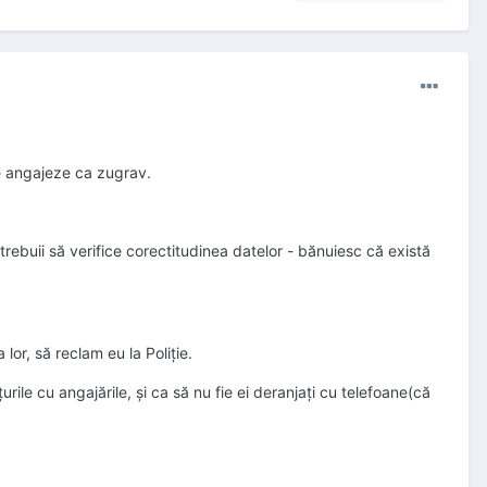
e angajeze ca zugrav.
trebuii să verifice corectitudinea datelor - bănuiesc că există
r, să reclam eu la Poliție.
ile cu angajările, și ca să nu fie ei deranjați cu telefoane(că