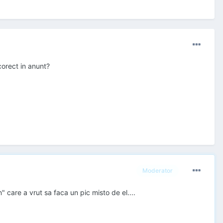
 corect in anunt?
Moderator
" care a vrut sa faca un pic misto de el....