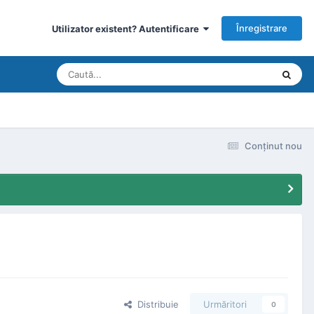
Înregistrare
Utilizator existent? Autentificare
Conţinut nou
Distribuie
Urmăritori
0