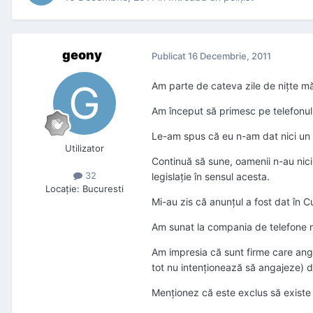
geony
Publicat
16 Decembrie, 2011
Am parte de cateva zile de nițte mă
Am început să primesc pe telefonul
Le-am spus că eu n-am dat nici un 
Utilizator
Continuă să sune, oamenii n-au nici 
32
legislație în sensul acesta.
Locaţie
:
Bucuresti
Mi-au zis că anunțul a fost dat în Cu
Am sunat la compania de telefone mo
Am impresia că sunt firme care angaj
tot nu intenționează să angajeze) d
Menționez că este exclus să existe 