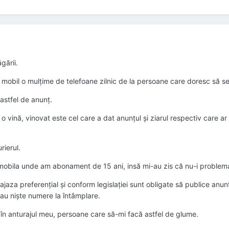
gării.
 mobil o mulțime de telefoane zilnic de la persoane care doresc să s
astfel de anunț.
o vină, vinovat este cel care a dat anunțul și ziarul respectiv care ar 
rierul.
bila unde am abonament de 15 ani, insă mi-au zis că nu-i problema lo
aza preferențial și conform legislației sunt obligate să publice anunțur
au niște numere la întâmplare.
în anturajul meu, persoane care să-mi facă astfel de glume.