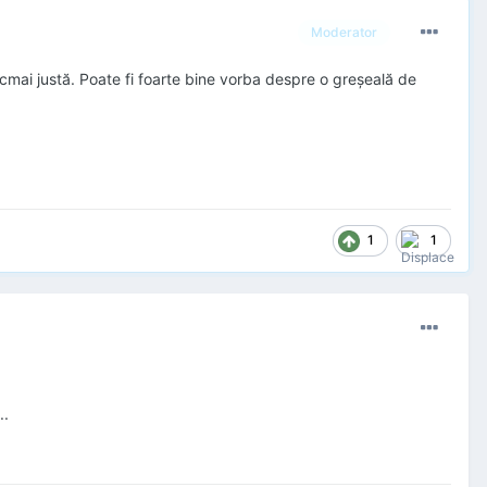
Moderator
tocmai justă. Poate fi foarte bine vorba despre o greşeală de
1
1
..