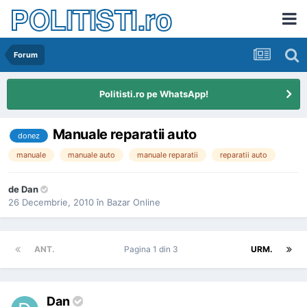
POLITISTI.ro
Forum
Politisti.ro pe WhatsApp!
Manuale reparatii auto
donez
manuale
manuale auto
manuale reparatii
reparatii auto
de
Dan
26 Decembrie, 2010
în
Bazar Online
ANT.
Pagina 1 din 3
URM.
Dan