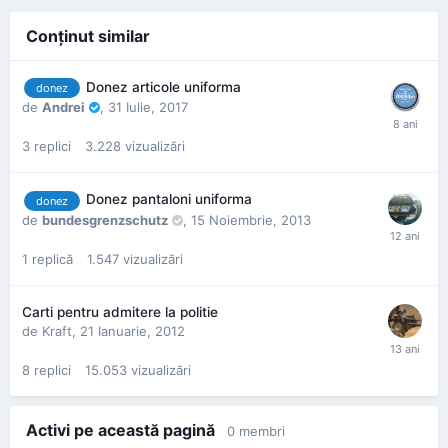
Conţinut similar
Donez articole uniforma
donez
de
Andrei
,
31 Iulie, 2017
3
replici
3.228
vizualizări
Donez pantaloni uniforma
donez
de
bundesgrenzschutz
,
15 Noiembrie, 2013
1
replică
1.547
vizualizări
Carti pentru admitere la politie
de
Kraft
,
21 Ianuarie, 2012
8
replici
15.053
vizualizări
Activi pe această pagină
0 membri