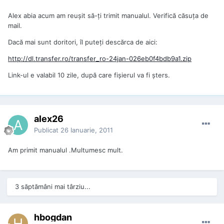
Alex abia acum am reușit să-ți trimit manualul. Verifică căsuța de
mail.
Dacă mai sunt doritori, îl puteți descărca de aici:
http://dl.transfer.ro/transfer_ro-24jan-026eb0f4bdb9a1.zip
Link-ul e valabil 10 zile, după care fișierul va fi șters.
alex26
Publicat
26 Ianuarie, 2011
Am primit manualul .Multumesc mult.
3 săptămâni mai târziu...
hbogdan