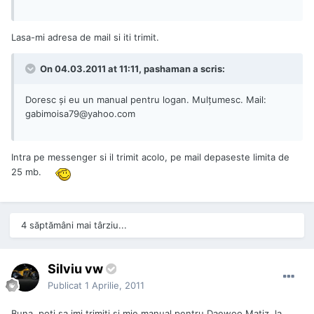
Lasa-mi adresa de mail si iti trimit.
On 04.03.2011 at 11:11, pashaman a scris:
Doresc şi eu un manual pentru logan. Mulţumesc. Mail:
gabimoisa79@yahoo.com
Intra pe messenger si il trimit acolo, pe mail depaseste limita de
25 mb.
4 săptămâni mai târziu...
Silviu vw
Publicat
1 Aprilie, 2011
Buna, poti sa imi trimiti si mie manual pentru Daewoo Matiz, la