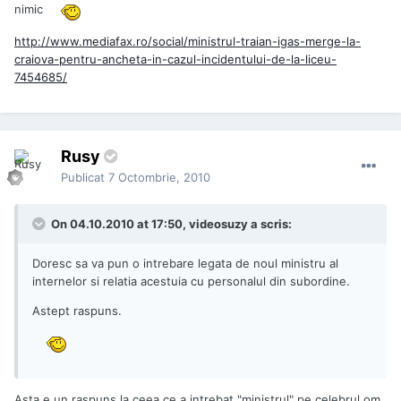
nimic
http://www.mediafax.ro/social/ministrul-traian-igas-merge-la-
craiova-pentru-ancheta-in-cazul-incidentului-de-la-liceu-
7454685/
Rusy
Publicat
7 Octombrie, 2010
On 04.10.2010 at 17:50, videosuzy a scris:
Doresc sa va pun o intrebare legata de noul ministru al
internelor si relatia acestuia cu personalul din subordine.
Astept raspuns.
Asta e un raspuns la ceea ce a intrebat "ministrul" pe celebrul om