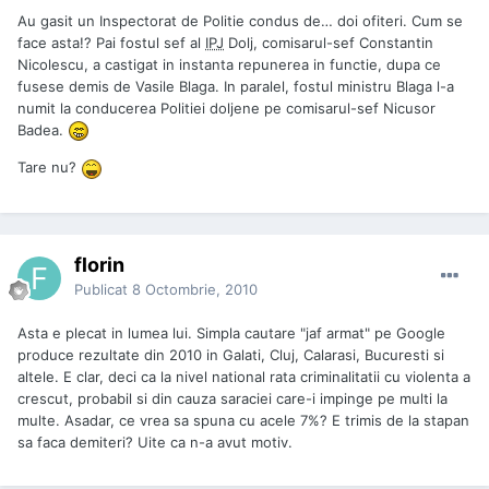
Au gasit un Inspectorat de Politie condus de… doi ofiteri. Cum se
face asta!? Pai fostul sef al
IPJ
Dolj, comisarul-sef Constantin
Nicolescu, a castigat in instanta repunerea in functie, dupa ce
fusese demis de Vasile Blaga. In paralel, fostul ministru Blaga l-a
numit la conducerea Politiei doljene pe comisarul-sef Nicusor
Badea.
Tare nu?
florin
Publicat
8 Octombrie, 2010
Asta e plecat in lumea lui. Simpla cautare "jaf armat" pe Google
produce rezultate din 2010 in Galati, Cluj, Calarasi, Bucuresti si
altele. E clar, deci ca la nivel national rata criminalitatii cu violenta a
crescut, probabil si din cauza saraciei care-i impinge pe multi la
multe. Asadar, ce vrea sa spuna cu acele 7%? E trimis de la stapan
sa faca demiteri? Uite ca n-a avut motiv.