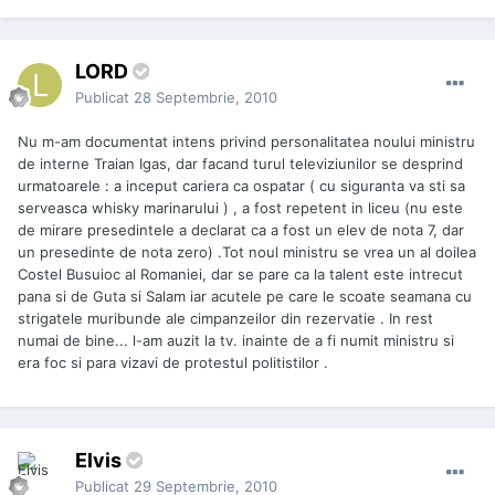
LORD
Publicat
28 Septembrie, 2010
Nu m-am documentat intens privind personalitatea noului ministru
de interne Traian Igas, dar facand turul televiziunilor se desprind
urmatoarele : a inceput cariera ca ospatar ( cu siguranta va sti sa
serveasca whisky marinarului ) , a fost repetent in liceu (nu este
de mirare presedintele a declarat ca a fost un elev de nota 7, dar
un presedinte de nota zero) .Tot noul ministru se vrea un al doilea
Costel Busuioc al Romaniei, dar se pare ca la talent este intrecut
pana si de Guta si Salam iar acutele pe care le scoate seamana cu
strigatele muribunde ale cimpanzeilor din rezervatie . In rest
numai de bine... l-am auzit la tv. inainte de a fi numit ministru si
era foc si para vizavi de protestul politistilor .
Elvis
Publicat
29 Septembrie, 2010