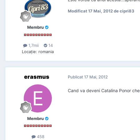
Modificat
17 Mai, 2012
de cipri83
Membru
1,7mii
14
Locaţie
:
romania
erasmus
Publicat
17 Mai, 2012
Cand va deveni Catalina Ponor ches
Membru
458