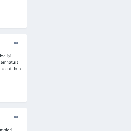
ca isi
 semnatura
tru cat timp
ompieri.