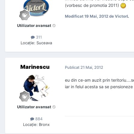
(vorbesc de promotia 2011)
Modificat
19 Mai, 2012
de VictorL
Utilizator avansat
311
Locaţie
:
Suceava
Marinescu
Publicat
21 Mai, 2012
eu din ce-am auzit prin teritoriu..
iar in felul acesta sa se pensioneze m
Utilizator avansat
884
Locaţie
:
Bronx