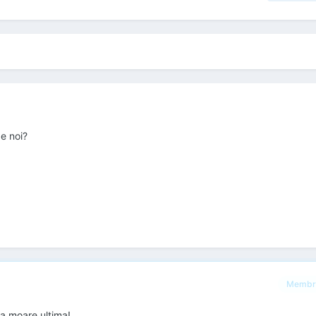
e noi?
Membr
ta moare ultima!