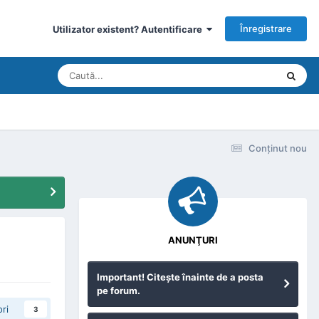
Înregistrare
Utilizator existent? Autentificare
Conţinut nou
ANUNŢURI
Important! Citeşte înainte de a posta
pe forum.
ri
3