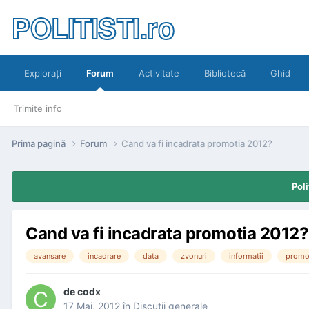
POLITISTI.ro
Exploraţi
Forum
Activitate
Bibliotecă
Ghid
Trimite info
Prima pagină
Forum
Cand va fi incadrata promotia 2012?
Poli
Cand va fi incadrata promotia 2012?
avansare
incadrare
data
zvonuri
informatii
promo
de
codx
17 Mai, 2012
în
Discuţii generale