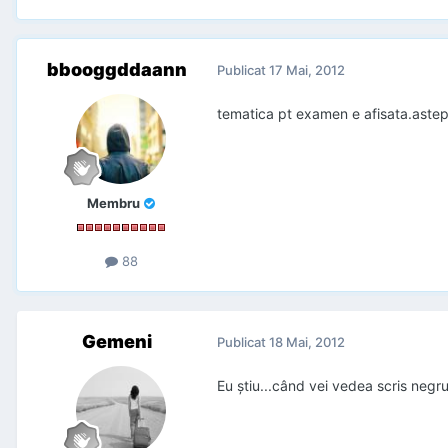
bbooggddaann
Publicat
17 Mai, 2012
tematica pt examen e afisata.aste
Membru
88
Gemeni
Publicat
18 Mai, 2012
Eu știu...când vei vedea scris negru 