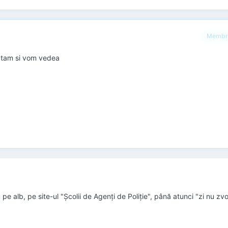
Membr
ptam si vom vedea
pe alb, pe site-ul "Școlii de Agenți de Poliție", până atunci "zi nu zvo