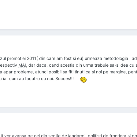
 cazul promotiei 2011( din care am fost si eu) urmeaza metodologia , adi
espectiv
MAI
, dar daca, cand acestia din urma trebuie sa-si dea cu
 apar probleme, atunci posibil sa fiti tinuti ca si noi pe margine, pen
oc iar cum au facut-o cu noi. Succes!!!
 vor avansa pe cei din scolile de jandarmi, politisti de frontiera si p