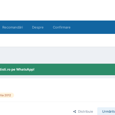
Recomandări
Despre
Confirmare
tisti.ro pe WhatsApp!
tia 2012
Distribuie
Urmărito