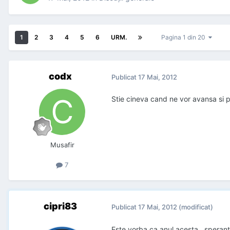
1
2
3
4
5
6
URM.
Pagina 1 din 20
codx
Publicat
17 Mai, 2012
Stie cineva cand ne vor avansa si p
Musafir
7
cipri83
Publicat
17 Mai, 2012
(modificat)
Este vorba ca anul acesta...speran