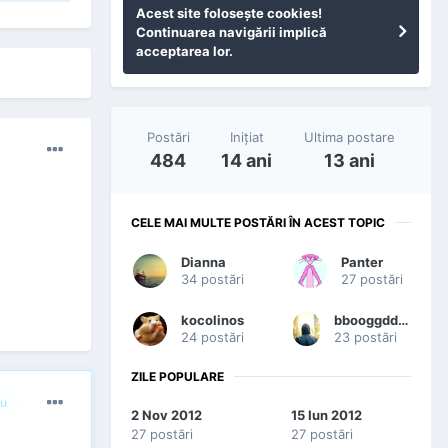
Acest site foloseşte cookies!
Continuarea navigării implică
acceptarea lor.
Postări
Iniţiat
Ultima postare
484
14 ani
13 ani
CELE MAI MULTE POSTĂRI ÎN ACEST TOPIC
Dianna
Panter
34 postări
27 postări
kocolinos
bbooggddaann
24 postări
23 postări
ZILE POPULARE
u
2 Nov 2012
15 Iun 2012
27 postări
27 postări