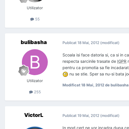
Utilizator
55
bulibasha
Publicat
18 Mai, 2012
(modificat)
Scoala isi face datoria si, ca si in
respecta sarcinile trasate de
IGPR
r
pentru ca promotia sa fie incadarata
nu se stie. Sper sa nu-si bata j
Utilizator
Modificat
18 Mai, 2012
de bulibasha
255
VictorL
Publicat
19 Mai, 2012
(modificat)
In mod cert ne vor incadra dupa ce ii