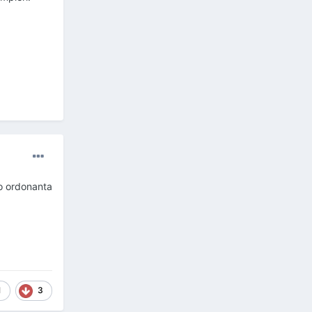
 o ordonanta
1
3