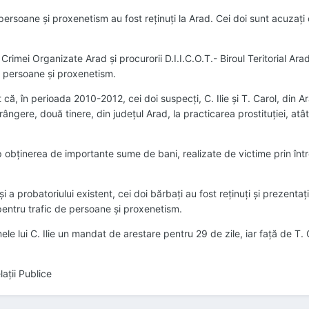
persoane şi proxenetism au fost reţinuţi la Arad. Cei doi sunt acuzaţi
 Crimei Organizate Arad şi procurorii D.I.I.C.O.T.- Biroul Teritorial Ar
de persoane şi proxenetism.
t că, în perioada 2010-2012, cei doi suspecţi, C. Ilie şi T. Carol, din A
ngere, două tinere, din judeţul Arad, la practicarea prostituţiei, atât 
 obţinerea de importante sume de bani, realizate de victime prin întreţi
şi a probatoriului existent, cei doi bărbaţi au fost reţinuţi şi prezenta
entru trafic de persoane şi proxenetism.
e lui C. Ilie un mandat de arestare pentru 29 de zile, iar faţă de T. C
lații Publice