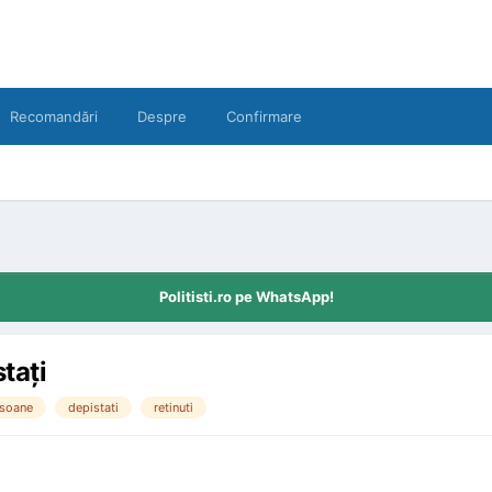
Recomandări
Despre
Confirmare
Politisti.ro pe WhatsApp!
taţi
rsoane
depistati
retinuti