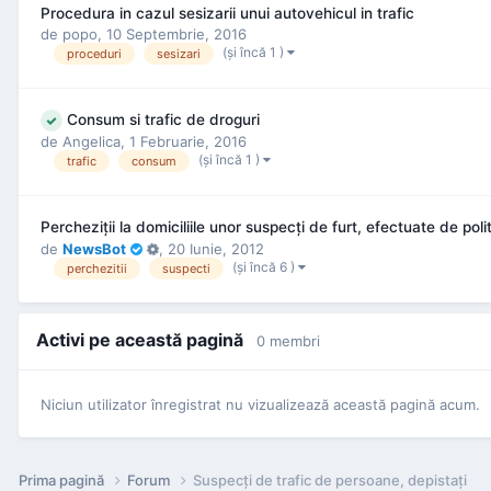
Procedura in cazul sesizarii unui autovehicul in trafic
de
popo
,
10 Septembrie, 2016
(şi încă 1 )
proceduri
sesizari
Consum si trafic de droguri
de
Angelica
,
1 Februarie, 2016
(şi încă 1 )
trafic
consum
Percheziţii la domiciliile unor suspecţi de furt, efectuate de polit
de
NewsBot
,
20 Iunie, 2012
(şi încă 6 )
perchezitii
suspecti
Activi pe această pagină
0 membri
Niciun utilizator înregistrat nu vizualizează această pagină acum.
Prima pagină
Forum
Suspecţi de trafic de persoane, depistaţi