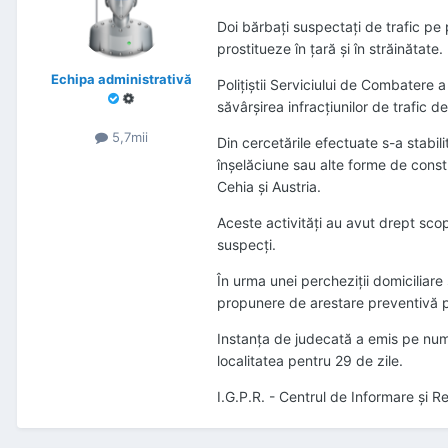
Doi bărbaţi suspectaţi de trafic pe 
prostitueze în ţară şi în străinătate.
Echipa administrativă
Poliţiştii Serviciului de Combatere a
săvârşirea infracţiunilor de trafic 
5,7mii
Din cercetările efectuate s-a stabili
înşelăciune sau alte forme de constrâ
Cehia şi Austria.
Aceste activităţi au avut drept scop
suspecţi.
În urma unei percheziţii domiciliare 
propunere de arestare preventivă p
Instanţa de judecată a emis pe numel
localitatea pentru 29 de zile.
I.G.P.R. - Centrul de Informare și Re