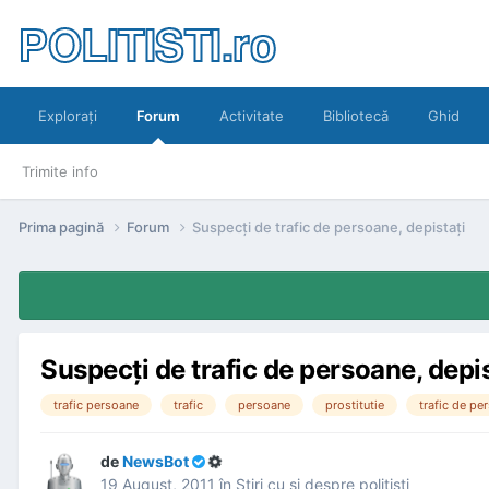
POLITISTI.ro
Exploraţi
Forum
Activitate
Bibliotecă
Ghid
Trimite info
Prima pagină
Forum
Suspecţi de trafic de persoane, depistaţi
Suspecţi de trafic de persoane, depis
trafic persoane
trafic
persoane
prostitutie
trafic de pe
de
NewsBot
19 August, 2011
în
Ştiri cu şi despre poliţişti