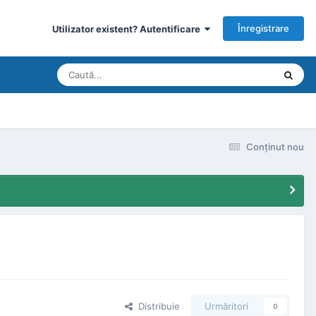
Înregistrare
Utilizator existent? Autentificare
Conţinut nou
Distribuie
Urmăritori
0