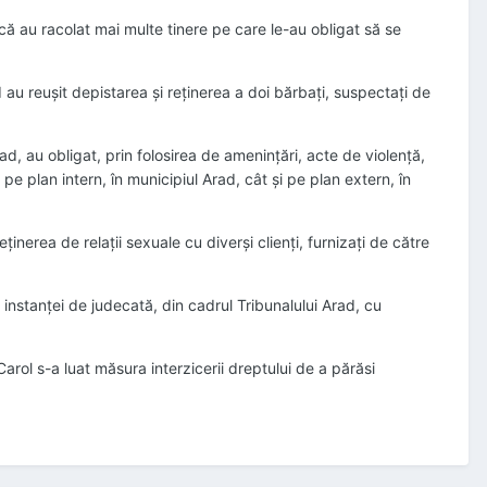
 că au racolat mai multe tinere pe care le-au obligat să se
ad au reuşit depistarea şi reţinerea a doi bărbaţi, suspectaţi de
rad, au obligat, prin folosirea de ameninţări, acte de violenţă,
pe plan intern, în municipiul Arad, cât şi pe plan extern, în
nerea de relaţii sexuale cu diverşi clienţi, furnizaţi de către
ţi instanţei de judecată, din cadrul Tribunalului Arad, cu
arol s-a luat măsura interzicerii dreptului de a părăsi