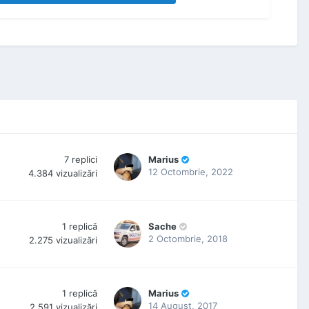
7
replici
Marius
12 Octombrie, 2022
4.384
vizualizări
1
replică
Sache
2 Octombrie, 2018
2.275
vizualizări
1
replică
Marius
14 August, 2017
2.591
vizualizări