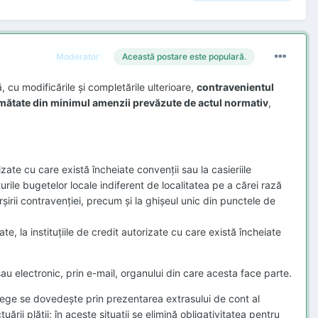
Moderator
Această postare este populară.
, cu modificările şi completările ulterioare,
contravenientul
umătate din minimul amenzii prevăzute de actul normativ
,
izate cu care există încheiate convenţii sau la casie riile
niturile bugetelor locale indiferent de localitatea pe a cărei rază
şirii contravenţiei, precum şi la ghişeul unic din punctele de
ate, la instituţiile de credit autorizate cu care există încheiate
 electronic, prin e-mail, organului din care acesta face part e .
 lege se dovedeşte prin prezentarea extrasului de cont al
rii plăţii; în aceste situaţii se elimină obligativitatea pentru