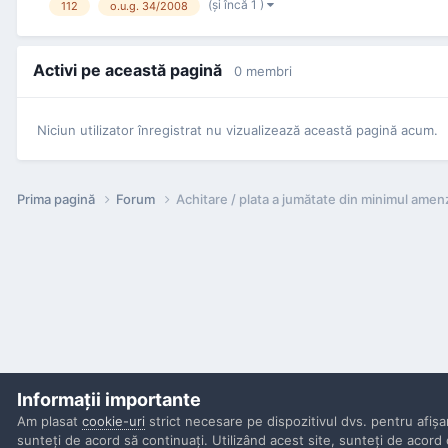
(şi încă 1 )
112
o.u.g. 34/2008
Activi pe această pagină
0 membri
Niciun utilizator înregistrat nu vizualizează această pagină acum.
Prima pagină
Forum
Achitare / plata a jumătate din minimul amenz
Informaţii importante
Am plasat
cookie-uri
strict necesare pe dispozitivul dvs. pentru afişa
sunteţi de acord să continuaţi. Utilizând acest site, sunteţi de acord