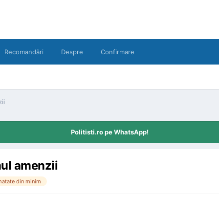
Recomandări
Despre
Confirmare
ii
Politisti.ro pe WhatsApp!
mul amenzii
matate din minim