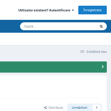
Înregistrare
Utilizator existent? Autentificare
Conţinut nou
Distribuie
Urmăritori
1