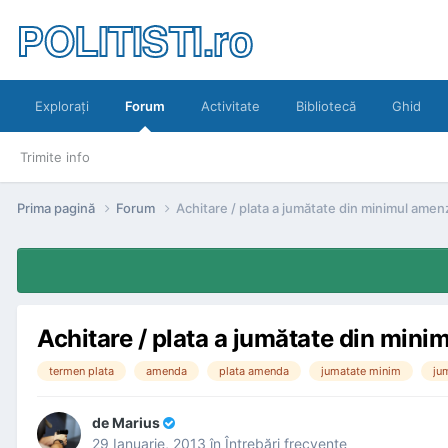
POLITISTI.ro
Exploraţi
Forum
Activitate
Bibliotecă
Ghid
Trimite info
Prima pagină
Forum
Achitare / plata a jumătate din minimul amenz
Achitare / plata a jumătate din mini
termen plata
amenda
plata amenda
jumatate minim
ju
de
Marius
29 Ianuarie, 2013
în
Întrebări frecvente