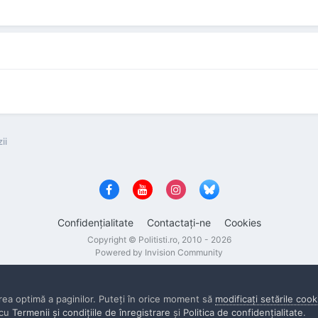
ii
Confidenţialitate
Contactaţi-ne
Cookies
Copyright © Politisti.ro, 2010 - 2026
Powered by Invision Community
rea optimă a paginilor. Puteţi în orice moment să
modificaţi setările cook
 cu
Termenii şi condiţiile de înregistrare
şi
Politica de confidenţialitate
.