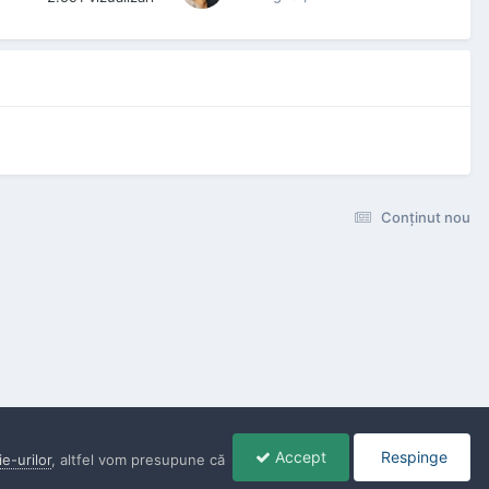
Conţinut nou
Accept
Respinge
ie-urilor
, altfel vom presupune că