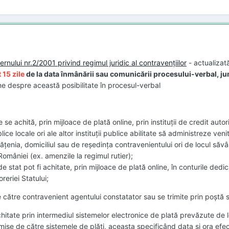
nului nr.2/2001 privind regimul juridic al contravenţiilor
- actualizată
 15 zile
de la data înmânării sau comunicării procesului-verbal, j
e despre această posibilitate în procesul-verbal
se achită, prin mijlo ace de plată online, prin instituţii de credit autor
ublice locale ori ale altor instituţii publice abilitate să administreze ve
enia , domic iliul sau de reşedinţa contravenientului ori de locul săvâr
 României (ex. amenzile la regimul rutier);
 stat pot fi achitate, prin mijloace de pl ată online, în conturile dedic
reriei Statului;
ătre contravenient agentului constatator sau se trimite prin poştă sau
hitate prin intermediul sistemelor electronice de plată prevăzute de
mise de către sistemele de plăţi, aceasta specificând data şi ora efectuă