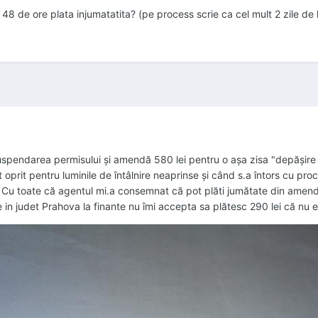
48 de ore plata injumatatita? (pe process scrie ca cel mult 2 zile de la
uspendarea permisului și amendă 580 lei pentru o așa zisa "depășire 
rit pentru luminile de întâlnire neaprinse și când s.a întors cu proce
a. Cu toate că agentul mi.a consemnat că pot plăti jumătate din amen
 in judet Prahova la finante nu îmi accepta sa plătesc 290 lei că nu 