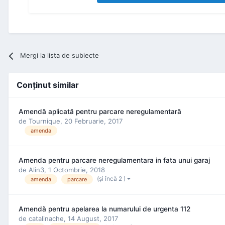
Mergi la lista de subiecte
Conţinut similar
Amendă aplicată pentru parcare neregulamentară
de
Tournique
,
20 Februarie, 2017
amenda
Amenda pentru parcare neregulamentara in fata unui garaj
de
Alin3
,
1 Octombrie, 2018
(şi încă 2 )
amenda
parcare
Amendă pentru apelarea la numarului de urgenta 112
de
catalinache
,
14 August, 2017