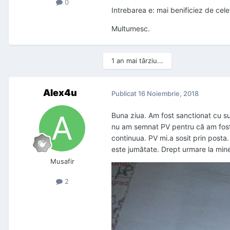
0
Intrebarea e: mai benificiez de cele 
Multumesc.
1 an mai târziu...
Alex4u
Publicat
16 Noiembrie, 2018
Buna ziua. Am fost sanctionat cu s
nu am semnat PV pentru că am fost op
continuua. PV mi.a sosit prin post
este jumătate. Drept urmare la mine
Musafir
2