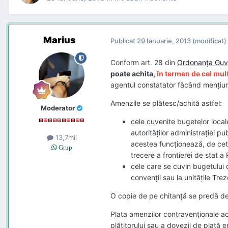
Marius
Publicat
29 Ianuarie, 2013
(modificat)
Conform art. 28 din
Ordonanţa Guver
poate achita,
în termen de cel mult
agentul constatator făcând menţiun
Amenzile se plătesc/achită astfel:
Moderator
cele cuvenite bugetelor locale 
autorităţilor admin istraţiei p
13,7mii
acestea funcţionează, de cetăţ
Grup
trecere a frontierei de stat a
cele care se cuvin bugetului de
convenţii sau la unităţile Trezo
O copie de pe chitanţă se predă de c
Plata amenzilor contravenţionale ac
plătitorului sau a dovezii de plată e