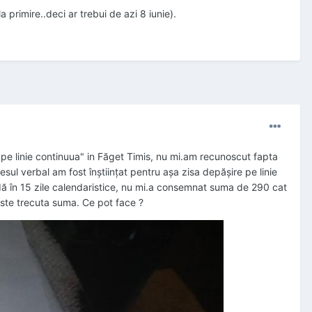
 primire..deci ar trebui de azi 8 iunie).
pe linie continuua" in Făget Timis, nu mi.am recunoscut fapta
sul verbal am fost înștiințat pentru așa zisa depășire pe linie
dă în 15 zile calendaristice, nu mi.a consemnat suma de 290 cat
este trecuta suma. Ce pot face ?