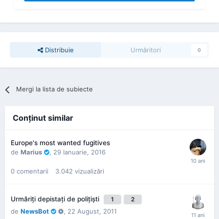
Distribuie
Urmăritori
0
Mergi la lista de subiecte
Conţinut similar
Europe's most wanted fugitives
de
Marius
,
29 Ianuarie, 2016
0
comentarii
3.042
vizualizări
Urmăriţi depistaţi de poliţişti
1
2
de
NewsBot
,
22 August, 2011