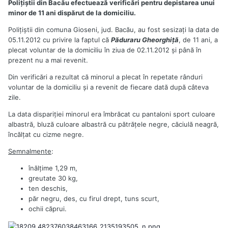
Polițiștii din Bacău efectuează verificări pentru depistarea unui
minor de 11 ani dispărut de la domiciliu.
Polițiștii din comuna Gioseni, jud. Bacău, au fost sesizați la data de
05.11.2012 cu privire la faptul că
Păduraru Gheorghiță
, de 11 ani, a
plecat voluntar de la domiciliu în ziua de 02.11.2012 și până în
prezent nu a mai revenit.
Din verificări a rezultat că minorul a plecat în repetate rânduri
voluntar de la domiciliu și a revenit de fiecare dată după câteva
zile.
La data dispariției minorul era îmbrăcat cu pantaloni sport culoare
albastră, bluză culoare albastră cu pătrățele negre, căciulă neagră,
încălțat cu cizme negre.
Semnalmente
:
înălțime 1,29 m,
greutate 30 kg,
ten deschis,
păr negru, des, cu firul drept, tuns scurt,
ochii căprui.