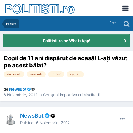
POLITISTI.ro
Forum
Politisti.ro pe WhatsApp!
Copil de 11 ani dispărut de acasă! L-aţi văzut
pe acest băiat?
disparuti
urmariti
minor
cautati
de
NewsBot
6 Noiembrie, 2012
în
Cetăţeni împotriva criminalităţii
NewsBot
Publicat
6 Noiembrie, 2012