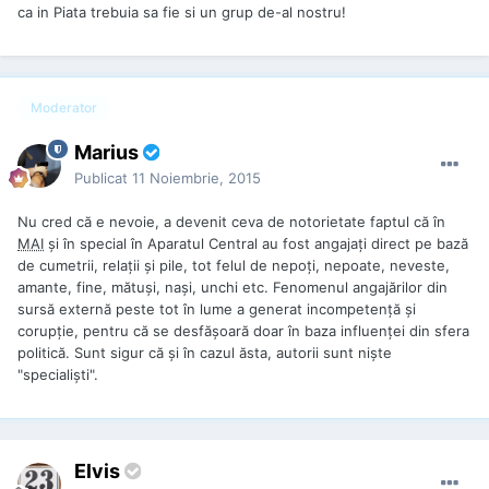
ca in Piata trebuia sa fie si un grup de-al nostru!
Moderator
Marius
Publicat
11 Noiembrie, 2015
Nu cred că e nevoie, a devenit ceva de notorietate faptul că în
MAI
şi în special în Aparatul Central au fost angajaţi direct pe bază
de cumetrii, relaţii şi pile, tot felul de nepoţi, nepoate, neveste,
amante, fine, mătuşi, naşi, unchi etc. Fenomenul angajărilor din
sursă externă peste tot în lume a generat incompetenţă şi
corupţie, pentru că se desfăşoară doar în baza influenţei din sfera
politică. Sunt sigur că şi în cazul ăsta, autorii sunt nişte
"specialişti".
Elvis