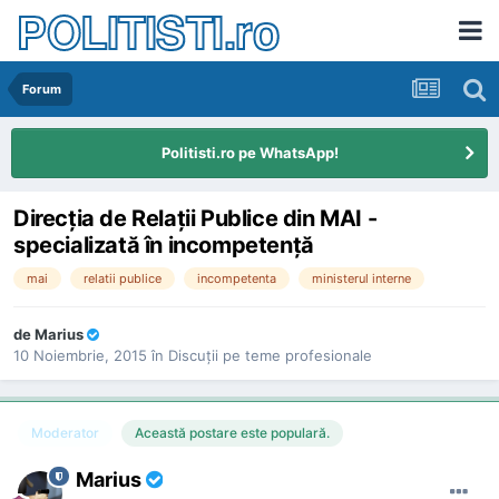
POLITISTI.ro
Forum
Politisti.ro pe WhatsApp!
Direcţia de Relaţii Publice din MAI -
specializată în incompetenţă
mai
relatii publice
incompetenta
ministerul interne
de
Marius
10 Noiembrie, 2015
în
Discuţii pe teme profesionale
Moderator
Această postare este populară.
Marius