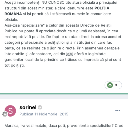
Aceşti incompetenţi NU CUNOSC titulatura oficială a principalei
structuri din acest minister, a cărei denumire este
POLIŢIA
ROMÂNĂ
şi îşi permit să-i stâlcească numele în comunicate
oficiale.
Aşa-zisa "specializare" a celor din această Direcţie de Relaţii
Publice nu poate fi apreciată decât ca o glumă deplasată, în cea
mai nepotrivită poziţie. De fapt, e un atac direct la adresa acestei
categorii profesionale a poliţiştilor şi a instituţiei din care fac
parte, ce se resimte ca o jignire directă. Prin asemenea derapaje
intolerabile şi ofensatoare, cei din
MAI
oferă o legimitate
gardienilor locali de la primărie ce trăiesc cu impresia că şi ei sunt
tot poliţişti.
9
sorinel
Publicat
11 Noiembrie, 2015
Marsica, i-a vezi matale, daca poti, provenienta specialistilor? Cred