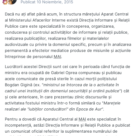
Publicat
10 Noiembrie, 2015
Dacă nu aţi aflat până acum, în structura măreţului Aparat Central
al Ministerului Afacerilor Interne există Direcţia Informare şi Relaţii
Publice care este specializată în conceperea, organizarea,
conducerea şi controlul activităţilor de informare şi relaţii publice,
realizarea publicaţiilor, realizarea filmelor şi materialelor
audiovizuale cu privire la domeniul specific, precum şi în analizarea
permanentă a efectelor mediatice produse de misiunile şi acţiunile
întreprinse de personalul
MAI
.
Lucrătorii acestei Direcţii sunt cei care în perioada când funcţia de
ministru era ocupată de Gabriel Oprea compuneau şi publicau
acele comunicate de presă sterile în cazul morţii poliţistului
Bogdan Gigină (ex. "
ministrul se întorcea de la o activitate în
cadrul unei instituţii din domeniul securităţii şi ordinii publice
") cât
şi cele anterioare, în care prezentau zilnic discursurile şi
activitatea fostului ministru într-o formă similară cu "
Mareţele
realizari ale "iubiţilor conducători" din Epoca de Aur
".
Pentru a dovedii că Aparatul Central al
MAI
este specializat în
incompetenţă, astăzi Direcţia Informare şi Relaţii Publice a publicat
un comunicat oficial referitor la suplimentarea numărului de