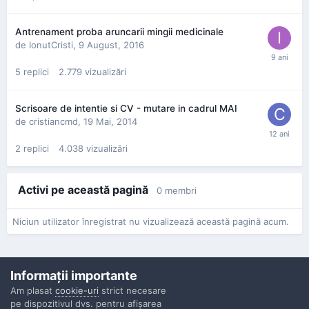
Antrenament proba aruncarii mingii medicinale
de
IonutCristi
,
9 August, 2016
5
replici
2.779
vizualizări
Scrisoare de intentie si CV - mutare in cadrul MAI
de
cristiancmd
,
19 Mai, 2014
2
replici
4.038
vizualizări
Activi pe această pagină
0 membri
Niciun utilizator înregistrat nu vizualizează această pagină acum.
Informaţii importante
Am plasat
cookie-uri
strict necesare
pe dispozitivul dvs. pentru afişarea
Confidenţialitate
Contactaţi-ne
Cookies