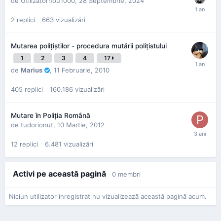
de
Utilizatornou1000
,
28 Septembrie, 2024
2
replici
663
vizualizări
Mutarea poliţiştilor - procedura mutării poliţistului
1
2
3
4
17
de
Marius
,
11 Februarie, 2010
405
replici
160.186
vizualizări
Mutare în Poliţia Română
de
tudorionut
,
10 Martie, 2012
12
replici
6.481
vizualizări
Activi pe această pagină
0 membri
Niciun utilizator înregistrat nu vizualizează această pagină acum.