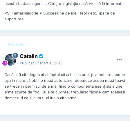
aceste fantasmagorii ... Citește legislația dacă vrei să fii informat.
PS: Fantasmagorie = Succesiune de idei, teorii etc. lipsite de
suport real.
Moderator
Catalin
Publicat
17 Martie, 2018
Dacă ai fi citit legea aflai faptul că achiziţia unei ţevi noi presupune
aşa în mare să obţii o nouă autorizare, deoarece aceea nouă ţeavă
se trece în permisul de armă, fiind o componentă esenţială a unei
arme scurte de foc. Cu alte cuvinte, trebuiesc făcute cam aceleaşi
demersuri ca şi cum ţi-ai lua o altă armă.