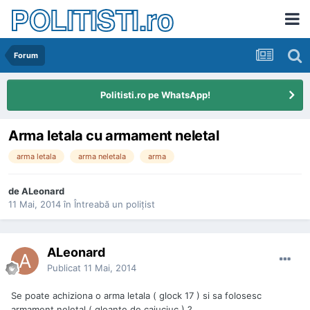
POLITISTI.ro
Forum
Politisti.ro pe WhatsApp!
Arma letala cu armament neletal
arma letala
arma neletala
arma
de
ALeonard
11 Mai, 2014
în
Întreabă un poliţist
ALeonard
Publicat
11 Mai, 2014
Se poate achiziona o arma letala ( glock 17 ) si sa folosesc
armament neletal ( gloante de caiuciuc ) ?