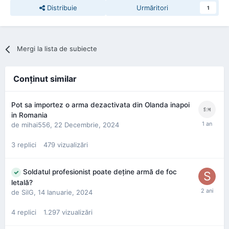
Distribuie
Urmăritori
1
Mergi la lista de subiecte
Conţinut similar
Pot sa importez o arma dezactivata din Olanda inapoi
in Romania
de
mihai556
,
22 Decembrie, 2024
3
replici
479
vizualizări
Soldatul profesionist poate deţine armă de foc
letală?
de
SilG
,
14 Ianuarie, 2024
4
replici
1.297
vizualizări