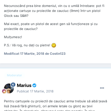
Necunoscând prea bine domeniul, vin cu o umilă întrebare: pot fi
acționate cartușe cu proiectile de cauciuc (9mm) într-un pistol
Glock sau S&W?
Mai exact, poate un pistol de acest gen să funcționeze și cu
proiectile de cauciuc?
Mulțumesc!
P.S.: Vă rog, nu dați cu pietre!
Modificat
17 Martie, 2018
de Costin123
Moderator
Marius
Publicat
17 Martie, 2018
Pentru cartușele cu proiectil de cauciuc arma trebuie să aibă țeavă
lisă (teavă fără ghinturi), ori armele letale cu glonț au țevi
ghintuite. În cloncluzie, răspunsul este clar negativ. În plus,