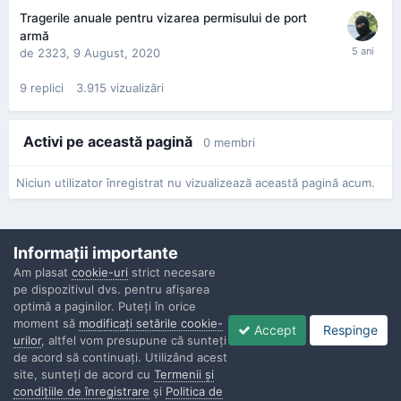
Tragerile anuale pentru vizarea permisului de port
armă
de
2323
,
9 August, 2020
9
replici
3.915
vizualizări
Activi pe această pagină
0 membri
Niciun utilizator înregistrat nu vizualizează această pagină acum.
Informaţii importante
Am plasat
cookie-uri
strict necesare
pe dispozitivul dvs. pentru afişarea
Confidenţialitate
Contactaţi-ne
Cookies
optimă a paginilor. Puteţi în orice
Copyright © Politisti.ro, 2010 - 2026
moment să
modificaţi setările cookie-
Accept
Respinge
Powered by Invision Community
urilor
, altfel vom presupune că sunteţi
de acord să continuaţi. Utilizând acest
site, sunteţi de acord cu
Termenii şi
condiţiile de înregistrare
şi
Politica de