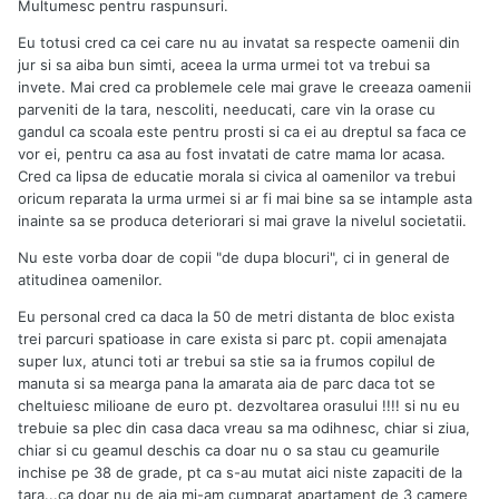
Multumesc pentru raspunsuri.
Eu totusi cred ca cei care nu au invatat sa respecte oamenii din
jur si sa aiba bun simti, aceea la urma urmei tot va trebui sa
invete. Mai cred ca problemele cele mai grave le creeaza oamenii
parveniti de la tara, nescoliti, needucati, care vin la orase cu
gandul ca scoala este pentru prosti si ca ei au dreptul sa faca ce
vor ei, pentru ca asa au fost invatati de catre mama lor acasa.
Cred ca lipsa de educatie morala si civica al oamenilor va trebui
oricum reparata la urma urmei si ar fi mai bine sa se intample asta
inainte sa se produca deteriorari si mai grave la nivelul societatii.
Nu este vorba doar de copii "de dupa blocuri", ci in general de
atitudinea oamenilor.
Eu personal cred ca daca la 50 de metri distanta de bloc exista
trei parcuri spatioase in care exista si parc pt. copii amenajata
super lux, atunci toti ar trebui sa stie sa ia frumos copilul de
manuta si sa mearga pana la amarata aia de parc daca tot se
cheltuiesc milioane de euro pt. dezvoltarea orasului !!!! si nu eu
trebuie sa plec din casa daca vreau sa ma odihnesc, chiar si ziua,
chiar si cu geamul deschis ca doar nu o sa stau cu geamurile
inchise pe 38 de grade, pt ca s-au mutat aici niste zapaciti de la
tara...ca doar nu de aia mi-am cumparat apartament de 3 camere