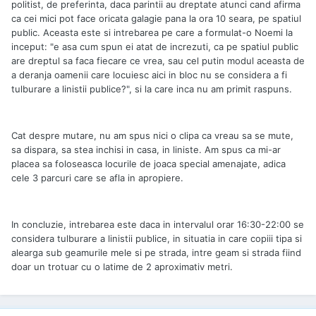
politist, de preferinta, daca parintii au dreptate atunci cand afirma
ca cei mici pot face oricata galagie pana la ora 10 seara, pe spatiul
public. Aceasta este si intrebarea pe care a formulat-o Noemi la
inceput: "e asa cum spun ei atat de increzuti, ca pe spatiul public
are dreptul sa faca fiecare ce vrea, sau cel putin modul aceasta de
a deranja oamenii care locuiesc aici in bloc nu se considera a fi
tulburare a linistii publice?", si la care inca nu am primit raspuns.
Cat despre mutare, nu am spus nici o clipa ca vreau sa se mute,
sa dispara, sa stea inchisi in casa, in liniste. Am spus ca mi-ar
placea sa foloseasca locurile de joaca special amenajate, adica
cele 3 parcuri care se afla in apropiere.
In concluzie, intrebarea este daca in intervalul orar 16:30-22:00 se
considera tulburare a linistii publice, in situatia in care copiii tipa si
alearga sub geamurile mele si pe strada, intre geam si strada fiind
doar un trotuar cu o latime de 2 aproximativ metri.