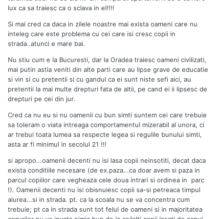
lux ca sa traiesc ca o sclava in el!!!!
Si mai cred ca daca in zilele noastre mai exista oameni care nu
inteleg care este problema cu cei care isi cresc copii in
strada..atunci e mare bai.
Nu stiu cum e la Bucuresti, dar la Oradea traiesc oameni civilizati,
mai putin astia veniti din alte parti care au lipse grave de educatie
si vin si cu pretentii si cu gandul ca ei sunt niste sefi aici, au
pretentii la mai multe drepturi fata de altii, pe cand ei ii lipsesc de
drepturi pe cei din jur.
Cred ca nu eu si nu oamenii cu bun simti suntem cei care trebuie
sa toleram o viata intreaga comportamentul mizerabil al unora, ci
ar trebui toata lumea sa respecte legea si regulile bunului simti,
asta ar fi minimul in secolul 21 !!!
si apropo...oamenii decenti nu isi lasa copii neinsotiti, decat daca
exista conditiile necesare (de ex.paza...ca doar avem si paza in
parcul copiilor care vegheaza cele doua intrari si ordinea in parc
!). Oamenii decenti nu isi obisnuiesc copii sa-si petreaca timpul
aiurea...si in strada. pt. ca la scoala nu se va concentra cum
trebuie; pt ca in strada sunt tot felul de oameni si in majoritatea
cazurilor nu va invata nimic bun de la ceilalti copii lasati de capul