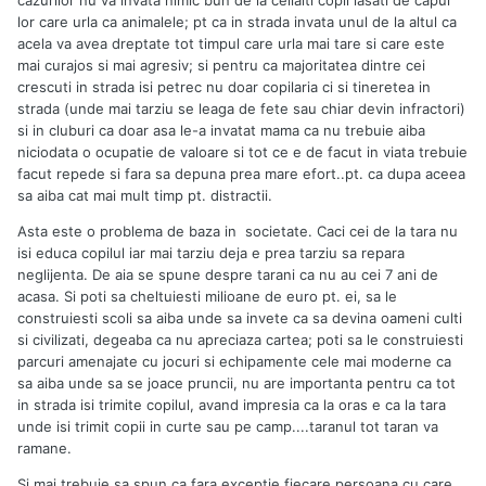
lor care urla ca animalele; pt ca in strada invata unul de la altul ca
acela va avea dreptate tot timpul care urla mai tare si care este
mai curajos si mai agresiv; si pentru ca majoritatea dintre cei
crescuti in strada isi petrec nu doar copilaria ci si tineretea in
strada (unde mai tarziu se leaga de fete sau chiar devin infractori)
si in cluburi ca doar asa le-a invatat mama ca nu trebuie aiba
niciodata o ocupatie de valoare si tot ce e de facut in viata trebuie
facut repede si fara sa depuna prea mare efort..pt. ca dupa aceea
sa aiba cat mai mult timp pt. distractii.
Asta este o problema de baza in societate. Caci cei de la tara nu
isi educa copilul iar mai tarziu deja e prea tarziu sa repara
neglijenta. De aia se spune despre tarani ca nu au cei 7 ani de
acasa. Si poti sa cheltuiesti milioane de euro pt. ei, sa le
construiesti scoli sa aiba unde sa invete ca sa devina oameni culti
si civilizati, degeaba ca nu apreciaza cartea; poti sa le construiesti
parcuri amenajate cu jocuri si echipamente cele mai moderne ca
sa aiba unde sa se joace pruncii, nu are importanta pentru ca tot
in strada isi trimite copilul, avand impresia ca la oras e ca la tara
unde isi trimit copii in curte sau pe camp....taranul tot taran va
ramane.
Si mai trebuie sa spun ca fara exceptie fiecare persoana cu care