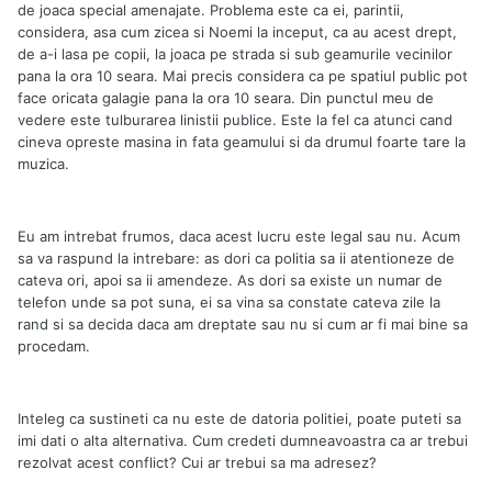
de joaca special amenajate. Problema este ca ei, parintii,
considera, asa cum zicea si Noemi la inceput, ca au acest drept,
de a-i lasa pe copii, la joaca pe strada si sub geamurile vecinilor
pana la ora 10 seara. Mai precis considera ca pe spatiul public pot
face oricata galagie pana la ora 10 seara. Din punctul meu de
vedere este tulburarea linistii publice. Este la fel ca atunci cand
cineva opreste masina in fata geamului si da drumul foarte tare la
muzica.
Eu am intrebat frumos, daca acest lucru este legal sau nu. Acum
sa va raspund la intrebare: as dori ca politia sa ii atentioneze de
cateva ori, apoi sa ii amendeze. As dori sa existe un numar de
telefon unde sa pot suna, ei sa vina sa constate cateva zile la
rand si sa decida daca am dreptate sau nu si cum ar fi mai bine sa
procedam.
Inteleg ca sustineti ca nu este de datoria politiei, poate puteti sa
imi dati o alta alternativa. Cum credeti dumneavoastra ca ar trebui
rezolvat acest conflict? Cui ar trebui sa ma adresez?