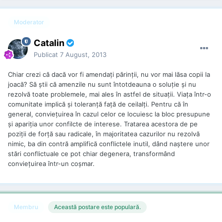
Moderator
Catalin
Publicat
7 August, 2013
Chiar crezi că dacă vor fi amendaţi părinţii, nu vor mai lăsa copii la
joacă? Să ştii că amenzile nu sunt întotdeauna o soluţie şi nu
rezolvă toate problemele, mai ales în astfel de situaţii. Viaţa într-o
comunitate implică şi toleranţă faţă de ceilalţi. Pentru că în
general, convieţuirea în cazul celor ce locuiesc la bloc presupune
şi apariţia unor confilcte de interese. Tratarea acestora de pe
poziţii de forţă sau radicale, în majoritatea cazurilor nu rezolvă
nimic, ba din contră amplifică conflictele inutil, dând naştere unor
stări conflictuale ce pot chiar degenera, transformând
convieţuirea într-un coşmar.
Membru
Această postare este populară.