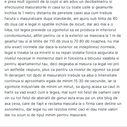
e prea mult zgomot de la copii si am adus un decibelmetru si
efectuuind masuratorile in casa lui cu toate usile si geamurile
inchise la 1 metru distanta de peretele casei asa cum trebuie
facuta o masuratoare dupa standarde, am ajuns sub limta de 60
db ziua cat e legal in spatiile inchise de locuit, dar aici mai e o
hiba, tot legea prevede ca zgomotul sa se produca in interiorul
condomiumului, altfel pentru ce e la exterior se masoara la 1 m de
geamul tau si ai limite de 110 db ziua si 70 80 db noaptea, nu mai
stiu exact normele dar daca la exterior se indeplinesc normele,
legal e treaba ta sa intretii si sa repari izolatia fonica asigurata la
nivelul necesar in momentul darii in folosinta a blocului valabila si
pentru apartamentul tau, deci degeaba ai masura ca legal vei prii
un astfelde raspuns, plus ca pentru ca nivelul de zgomot sa poat
fii deranjant tot dpdv al masuratorii trebuie sa aiba o intensitate
continua si aproximativ egala de minim 15 30 de secunde, iar la
zgomote industriale de minim un minut, sa ajung acasa sa caut in
hartii sa vad exact cum e legea, mai sunt tot felul de oameni care
vin cu tot felul de aberatii de genul asta erau pe un site blog de
asa ceva, care de fapt e reclama mascata la o firma care detine un
sonometru, dar legal nu vei rezolva nimic caci ei dau niste valori
dar nu soun si de tipul minim pentru masurare.