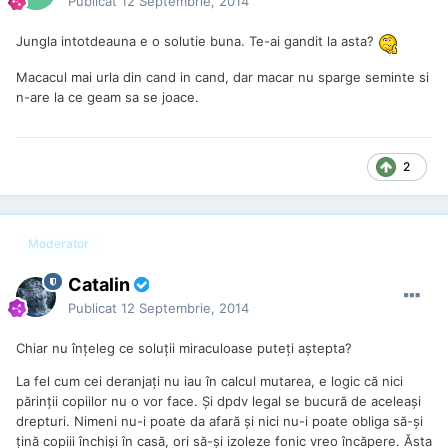
Publicat
12 Septembrie, 2014
Jungla intotdeauna e o solutie buna. Te-ai gandit la asta?
Macacul mai urla din cand in cand, dar macar nu sparge seminte si
n-are la ce geam sa se joace.
2
Moderator
Catalin
Publicat
12 Septembrie, 2014
Chiar nu înţeleg ce soluţii miraculoase puteţi aştepta?
La fel cum cei deranjaţi nu iau în calcul mutarea, e logic că nici
părinţii copiilor nu o vor face. Şi dpdv legal se bucură de aceleaşi
drepturi. Nimeni nu-i poate da afară şi nici nu-i poate obliga să-şi
ţină copiii închişi în casă, ori să-şi izoleze fonic vreo încăpere. Ăsta