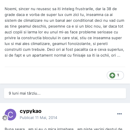
Noemi, sincer nu reusesc sa iti inteleg frustrarile, dar la 38 de
grade daca e vorba de super lux cum zici tu, inseamna ca ai
sistem de climatizare nu un banal aer conditionat deci nu vad cum
as tine geamul deschis, pesemne ca e si un bloc nou, iar daca tot
auzi copiii si larma lor eu unul mi-as face probleme serioase cu
privire la constructia blocului in care stai, stiu ce inseamna super
lux si mai ales climatizare, geamuri fonoizolante, si pereti
construiti cum trebuie. Deci ori ai fost pacalita ca e ceva superlux,
si de fapt e un apartament normal cu finisaje sa iti ia ochii, ori ...
1
9 luni mai târziu...
cypykao
Publicat
11 Mai, 2014
Buna seara...am si eu o mica intrebare...am niste vecini destul de