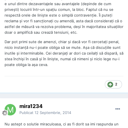
e unul dintre dezavantajele sau avantajele (depinde de cum
priveşti) locuirii într-un spaţiu comun, la bloc. Faptul că nu se
respectă orele de linişte este o simplă contravenţie. Îi puteţi
reclama şi vor fi sancţionaţi cu amendă, asta dacă consideraţi că o
astfel de măsură va rezolva problema, deşi în majoritatea situaţiilor
doar o amplifică sau crează tensiuni, etc.
Dar pot primi sute de amenzi, chiar şi dacă vor fi cercetaţi penal,
nicio instanţă nu-i poate obliga să se mute. Aşa că discuţiile sunt
inutile şi interminabile. Cei deranjaţi ar dori ca ceilalţi să dispară, să
stea închişi în casă şi în linişte, numai că nimeni şi nicio lege nu-i
poate obliga la aşa ceva.
2
mira1234
Publicat
12 Septembrie, 2014
Nu astept o solutie miraculoasa, ci as fi dorit sa imi raspunda un