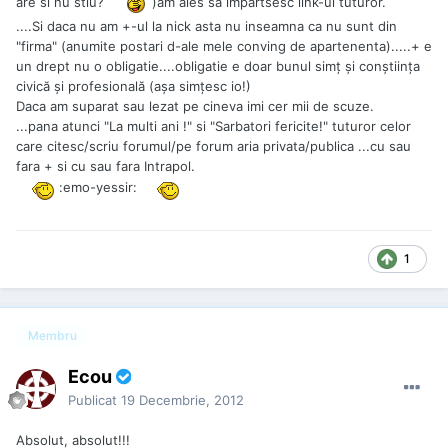
are si nu stiu?
)am ales sa impartsesc link-ul tuturor.
....Si daca nu am +-ul la nick asta nu inseamna ca nu sunt din
"firma" (anumite postari d-ale mele conving de apartenenta).....+ e
un drept nu o obligatie....obligatie e doar bunul simţ şi conştiinţa
civică şi profesională (aşa simţesc io!)
Daca am suparat sau lezat pe cineva imi cer mii de scuze.
...pana atunci "La multi ani !" si "Sarbatori fericite!" tuturor celor
care citesc/scriu forumul/pe forum aria privata/publica ...cu sau
fara + si cu sau fara Intrapol.
:emo-yessir:
1
Membru
Ecou
Publicat
19 Decembrie, 2012
Absolut, absolut!!!