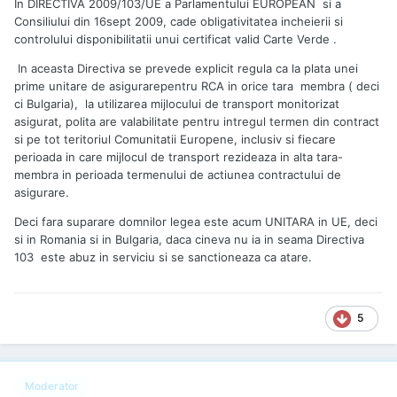
In DIRECTIVA 2009/103/UE a Parlamentului EUROPEAN si a
Consiliului din 16sept 2009, cade obligativitatea incheierii si
controlului disponibilitatii unui certificat valid Carte Verde .
In aceasta Directiva se prevede explicit regula ca la plata unei
prime unitare de asigurarepentru RCA in orice tara membra ( deci
ci Bulgaria), la utilizarea mijlocului de transport monitorizat
asigurat, polita are valabilitate pentru intregul termen din contract
si pe tot teritoriul Comunitatii Europene, inclusiv si fiecare
perioada in care mijlocul de transport rezideaza in alta tara-
membra in perioada termenului de actiunea contractului de
asigurare.
Deci fara suparare domnilor legea este acum UNITARA in UE, deci
si in Romania si in Bulgaria, daca cineva nu ia in seama Directiva
103 este abuz in serviciu si se sanctioneaza ca atare.
5
Moderator