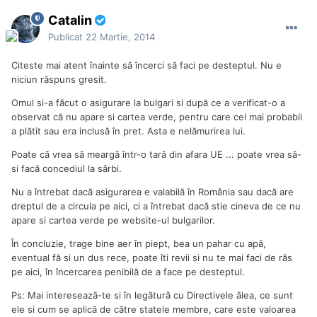
Catalin
Publicat
22 Martie, 2014
Citeste mai atent înainte să încerci să faci pe desteptul. Nu e
niciun răspuns gresit.
Omul si-a făcut o asigurare la bulgari si după ce a verificat-o a
observat că nu apare si cartea verde, pentru care cel mai probabil
a plătit sau era inclusă în pret. Asta e nelămurirea lui.
Poate că vrea să meargă într-o tară din afara UE ... poate vrea să-
si facă concediul la sârbi.
Nu a întrebat dacă asigurarea e valabilă în România sau dacă are
dreptul de a circula pe aici, ci a întrebat dacă stie cineva de ce nu
apare si cartea verde pe website-ul bulgarilor.
În concluzie, trage bine aer în piept, bea un pahar cu apă,
eventual fă si un dus rece, poate îti revii si nu te mai faci de râs
pe aici, în încercarea penibilă de a face pe desteptul.
Ps: Mai interesează-te si în legătură cu Directivele ălea, ce sunt
ele si cum se aplică de către statele membre, care este valoarea