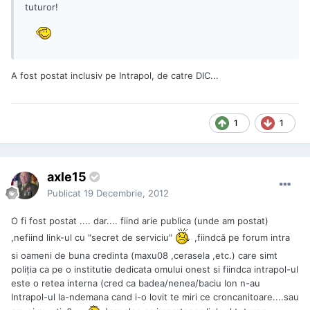
tuturor!
A fost postat inclusiv pe Intrapol, de catre DIC...
1
1
axle15
Publicat
19 Decembrie, 2012
O fi fost postat .... dar.... fiind arie publica (unde am postat)
,nefiind link-ul cu "secret de serviciu"
,fiindcă pe forum intra
si oameni de buna credinta (maxu08 ,cerasela ,etc.) care simt
poliţia ca pe o institutie dedicata omului onest si fiindca intrapol-ul
este o retea interna (cred ca badea/nenea/baciu Ion n-au
Intrapol-ul la-ndemana cand i-o lovit te miri ce croncanitoare....sau