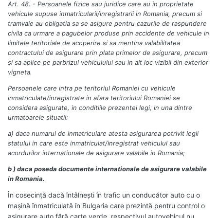
Art. 48. - Persoanele fizice sau juridice care au in proprietate
vehicule supuse inmatricularii/inregistrarii in Romania, precum si
tramvaie au obligatia sa se asigure pentru cazurile de raspundere
civila ca urmare a pagubelor produse prin accidente de vehicule in
limitele teritoriale de acoperire si sa mentina valabilitatea
contractului de asigurare prin plata primelor de asigurare, precum
si sa aplice pe parbrizul vehiculului sau in alt loc vizibil din exterior
vigneta.
Persoanele care intra pe teritoriul Romaniei cu vehicule
inmatriculate/inregistrate in afara teritoriului Romaniei se
considera asigurate, in conditiile prezentei legi, in una dintre
urmatoarele situatii:
a) daca numarul de inmatriculare atesta asigurarea potrivit legii
statului in care este inmatriculat/inregistrat vehiculul sau
acordurilor internationale de asigurare valabile in Romania;
b ) daca poseda documente internationale de asigurare valabile
in Romania.
În cosecință dacă întâlnești în trafic un conducător auto cu o
mașină înmatriculată în Bulgaria care prezintă pentru control o
asigurare auto fără carte verde, respectivul autovehicul nu