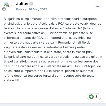
Julius
Publicat
16 Mai, 2013
Bulgaria nu a implementat in totalitate recomandarile europene
privind asigurarile auto. Acolo exista RCA care este valabil doar pe
teritoriul lor si o alta asigurare distincta "carte verde" (la fel cum
aveam si noi acum cativa ani). Cartea verde se plateste si se
elibereaza separat de RCA, detinatorul unui autovehicul nu
primeste automat cartea verde ca in Romania. Un alt tip de
asigurare este cea emisa de autoritatile bulgare pentru
autovehicule inmatriculate in alte state, aflate in tranzit prin
Bulgaria si care nu detin carte verde (efectiv nu au sau a expirat in
timpul tranzitului) acestea au aceeasi forma va cartea verde doar
ca sunt de culoare roz si au valabilitate maxim 3 luni. Off topic: de
obicei sunt cumparate de tirurile turcesti pentru ca sunt mai
ieftine decat cartea verde turca si sunt recunoscute de toate
statele UE.
2