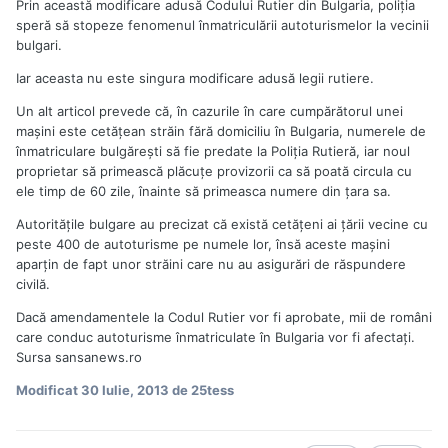
Prin această modificare adusă Codului Rutier din Bulgaria, poliţia
speră să stopeze fenomenul înmatriculării autoturismelor la vecinii
bulgari.
Iar aceasta nu este singura modificare adusă legii rutiere.
Un alt articol prevede că, în cazurile în care cumpărătorul unei
maşini este cetăţean străin fără domiciliu în Bulgaria, numerele de
înmatriculare bulgăreşti să fie predate la Poliţia Rutieră, iar noul
proprietar să primească plăcuţe provizorii ca să poată circula cu
ele timp de 60 zile, înainte să primeasca numere din ţara sa.
Autorităţile bulgare au precizat că există cetăţeni ai ţării vecine cu
peste 400 de autoturisme pe numele lor, însă aceste maşini
aparţin de fapt unor străini care nu au asigurări de răspundere
civilă.
Dacă amendamentele la Codul Rutier vor fi aprobate, mii de români
care conduc autoturisme înmatriculate în Bulgaria vor fi afectaţi.
Sursa sansanews.ro
Modificat
30 Iulie, 2013
de 25tess