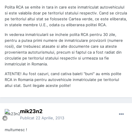
Polita RCA se emite in tara in care este inmatriculat autovehiculul
si este valabila doar pe teritoriul statului respectiv. Cand se circula
pe teritoriul altui stat se foloseste Cartea verde, ce este eliberata,
in statele membre U.E., odata cu eliberarea politei RCA.
In vederea inmatricularii se incheie polita RCA pentru 30 zile,
pentru a putea primi numere de inmatriculare provizorii (numere
rosii), dar trebuiesc atasate si alte documente care sa ateste
provenienta autoturismului, precum si faptul ca a fost radiat din
circulatie pe teritoriul statului respectiv si urmeaza sa fie
inmatriculat in Romania.
ATENTIE! Au fost cazuri, cand cativa baieti "buni" au emis polite
RCA in Romania pentru autovehicule inmatriculate pe teritoriul
altui stat. Sunt ilegale aceste polite!
mik23n2
Publicat
22 Aprilie, 2013
multumesc !