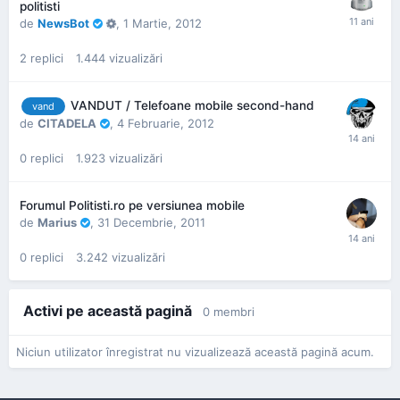
politisti
de
NewsBot
,
1 Martie, 2012
2
replici
1.444
vizualizări
VANDUT / Telefoane mobile second-hand
vand
de
CITADELA
,
4 Februarie, 2012
0
replici
1.923
vizualizări
Forumul Politisti.ro pe versiunea mobile
de
Marius
,
31 Decembrie, 2011
0
replici
3.242
vizualizări
Activi pe această pagină
0 membri
Niciun utilizator înregistrat nu vizualizează această pagină acum.