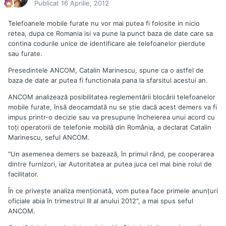
Publicat
16 Aprilie, 2012
Telefoanele mobile furate nu vor mai putea fi folosite in nicio
retea, dupa ce Romania isi va pune la punct baza de date care sa
contina codurile unice de identificare ale telefoanelor pierdute
sau furate.
Presedintele ANCOM, Catalin Marinescu, spune ca o astfel de
baza de date ar putea fi functionala pana la sfarsitul acestui an.
ANCOM analizează posibilitatea reglementării blocării telefoanelor
mobile furate, însă deocamdată nu se știe dacă acest demers va fi
impus printr-o decizie sau va presupune încheierea unui acord cu
toți operatorii de telefonie mobilă din România, a declarat Catalin
Marinescu, seful ANCOM.
"Un asemenea demers se bazează, în primul rând, pe cooperarea
dintre furnizori, iar Autoritatea ar putea juca cel mai bine rolul de
facilitator.
În ce privește analiza menționată, vom putea face primele anunțuri
oficiale abia în trimestrul III al anului 2012", a mai spus seful
ANCOM.