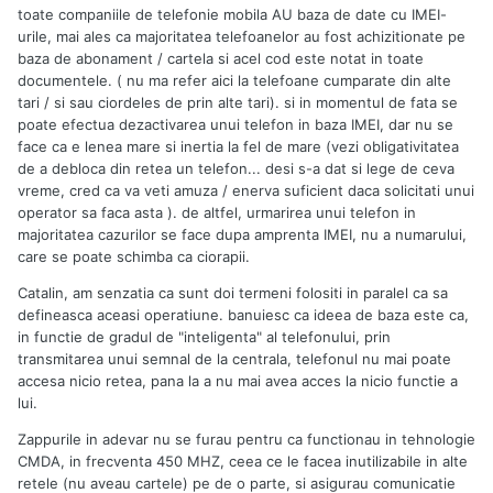
toate companiile de telefonie mobila AU baza de date cu IMEI-
urile, mai ales ca majoritatea telefoanelor au fost achizitionate pe
baza de abonament / cartela si acel cod este notat in toate
documentele. ( nu ma refer aici la telefoane cumparate din alte
tari / si sau ciordeles de prin alte tari). si in momentul de fata se
poate efectua dezactivarea unui telefon in baza IMEI, dar nu se
face ca e lenea mare si inertia la fel de mare (vezi obligativitatea
de a debloca din retea un telefon... desi s-a dat si lege de ceva
vreme, cred ca va veti amuza / enerva suficient daca solicitati unui
operator sa faca asta ). de altfel, urmarirea unui telefon in
majoritatea cazurilor se face dupa amprenta IMEI, nu a numarului,
care se poate schimba ca ciorapii.
Catalin, am senzatia ca sunt doi termeni folositi in paralel ca sa
defineasca aceasi operatiune. banuiesc ca ideea de baza este ca,
in functie de gradul de "inteligenta" al telefonului, prin
transmitarea unui semnal de la centrala, telefonul nu mai poate
accesa nicio retea, pana la a nu mai avea acces la nicio functie a
lui.
Zappurile in adevar nu se furau pentru ca functionau in tehnologie
CMDA, in frecventa 450 MHZ, ceea ce le facea inutilizabile in alte
retele (nu aveau cartele) pe de o parte, si asigurau comunicatie