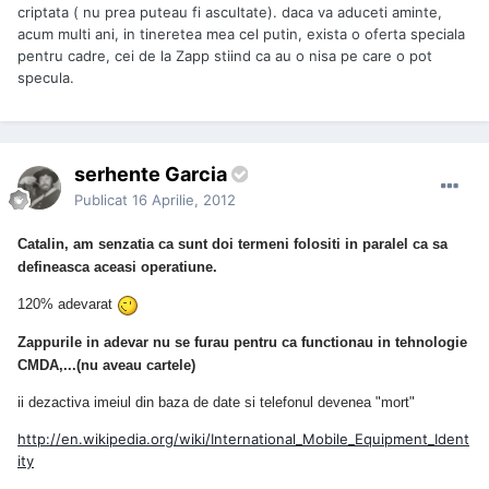
criptata ( nu prea puteau fi ascultate). daca va aduceti aminte,
acum multi ani, in tineretea mea cel putin, exista o oferta speciala
pentru cadre, cei de la Zapp stiind ca au o nisa pe care o pot
specula.
serhente Garcia
Publicat
16 Aprilie, 2012
Catalin, am senzatia ca sunt doi termeni folositi in paralel ca sa
defineasca aceasi operatiune.
120% adevarat
Zappurile in adevar nu se furau pentru ca functionau in tehnologie
CMDA,...
(nu aveau cartele)
ii dezactiva imeiul din baza de date si telefonul devenea "mort"
http://en.wikipedia.org/wiki/International_Mobile_Equipment_Ident
ity