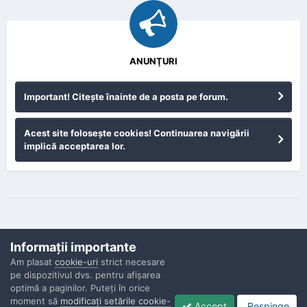
ANUNŢURI
Important! Citeşte înainte de a posta pe forum.
Acest site foloseşte cookies! Continuarea navigării
implică acceptarea lor.
Informaţii importante
Am plasat
cookie-uri
strict necesare
pe dispozitivul dvs. pentru afişarea
Confidenţialitate
Contactaţi-ne
Cookies
optimă a paginilor. Puteţi în orice
Copyright © Politisti.ro, 2010 - 2026
moment să
modificaţi setările cookie-
Accept
Respinge