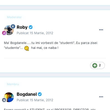
Moderator
Roby
Publicat
15 Martie, 2012
Ma' Bogdanele.....tu imi vorbesti de "studenti"..Eu parca zisei
"studente"...
hai mai, ce naiba !
2
Membru
Bogdanel
Publicat
15 Martie, 2012
Forma corectă e STUDENT, ca şi PROFESOR, DIRECTOR, etc.