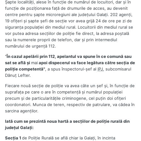
Şapte localităţi, alese în funcţie de numărul de locuitori, dar şi în
funcţie de poziţionarea faţă de drumurile de acces, au devenit
centre pentru şapte microregiuni ale judeţului Galaţi. 202 agenţi,
19 ofiţeri şi şapte şefi de secţie vor avea grijă 24 de ore pe zi de
siguranţa populaţiei din mediul rural. Locuitorii din mediul rural se
vor putea adresa secţiilor de poliţie fie direct, la adresa poştală
sau la numerele proprii de telefon, dar şi prin intermediul
numărului de urgenţă 112.
"
În cazul apelării prin 112, apelantul va spune în ce comună sau
sat se află şi
mai
apoi dispecerul va face legătura către secţia de
poliţie competentă"
, a spus înspectorul-şef al
IPJ
, subcomisarul
Dănuţ Lefter.
Fiecare nouă secţie de poliţie va avea câte un şef şi, în funcţie de
suprafaţa pe care o are în competenţă şi numărul populaţiei
precum şi de particularităţile criminogene, cel puţin doi ofiţeri
coordonatori. Munca de teren, respectiv de patrulare, va cădea în
sarcina agenţilor.
Iată cum se prezintă noua hartă a secţiilor de poliţie rurală din
judeţul Galaţi:
Secţia 1
de Poliţie Rurală se află chiar la Galaţi, în incinta