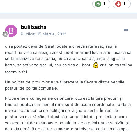
1
1
bulibasha
Publicat
15 Martie, 2012
o sa postez ceva de Galati poate e cineva interesat, sau la
repartitie vrea sa aleaga acest judet neavand loc in altul, asa ca sa
se familiarizeze cu situatia, nu ca atunci cand ajunge la
ipj
sa ia
harta, sa activeze gps-ul, sau sa dea cu banu
ar fi bn ca toti sa
facem la fel.
Un poliţist de proximitate va fi prezent la fiecare dintre vechile
posturi de poliţie comunale.
Probelemele cu legea ale celor care locuiesc la ţară precum şi
liniştea publică din mediul rural sunt de acum coordonate nu de la
nivelul posturilor, ci de poliţiştii de la şapte secţii. În vechile
posturi va mai rămâne totuşi câte un poliţist de proximitate care
va avea rolul de a cunoaşte populaţia, de a primi unele sesizări şi
de a da o mână de ajutor la anchete ori diverse acţiuni mai ample.