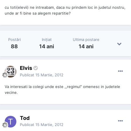
cu toti(elevii) ne intreabam, daca nu prindem loc in judetul nostru,
unde ar fi bine sa alegem repartitie?
Postări
Iniţiat
Ultima postare
88
14 ani
14 ani
Elvis
Publicat
15 Martie, 2012
Va interesati la colegi unde este ,,regimul" omenesc in judetele
vecine.
Tod
Publicat
15 Martie, 2012