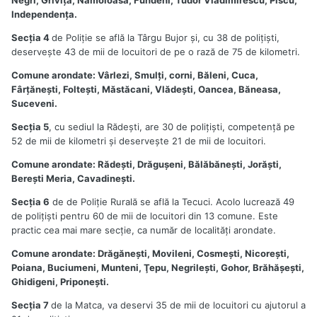
Negri, Griviţa, Nămoloasa, Fundeni, Tudor Vladimirescu, Piscu,
Independenţa.
Secţia 4
de Poliţie se află la Târgu Bujor şi, cu 38 de poliţişti,
deserveşte 43 de mii de locuitori de pe o rază de 75 de kilometri.
Comune arondate: Vârlezi, Smulţi, corni, Băleni, Cuca,
Fârţăneşti, Folteşti, Măstăcani, Vlădeşti, Oancea, Băneasa,
Suceveni.
Secţia 5
, cu sediul la Rădeşti, are 30 de poliţişti, competenţă pe
52 de mii de kilometri şi deserveşte 21 de mii de locuitori.
Comune arondate: Rădeşti, Drăguşeni, Bălăbăneşti, Jorăşti,
Bereşti Meria, Cavadineşti.
Secţia 6
de de Poliţie Rurală se află la Tecuci. Acolo lucrează 49
de poliţişti pentru 60 de mii de locuitori din 13 comune. Este
practic cea mai mare secţie, ca număr de localităţi arondate.
Comune arondate: Drăgăneşti, Movileni, Cosmeşti, Nicoreşti,
Poiana, Buciumeni, Munteni, Ţepu, Negrileşti, Gohor, Brăhăşeşti,
Ghidigeni, Priponeşti.
Secţia 7
de la Matca, va deservi 35 de mii de locuitori cu ajutorul a