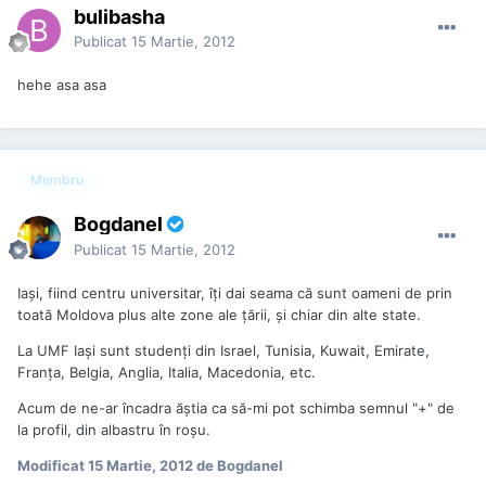
bulibasha
Publicat
15 Martie, 2012
hehe asa asa
Membru
Bogdanel
Publicat
15 Martie, 2012
Iaşi, fiind centru universitar, îţi dai seama că sunt oameni de prin
toată Moldova plus alte zone ale ţării, şi chiar din alte state.
La UMF Iaşi sunt studenţi din Israel, Tunisia, Kuwait, Emirate,
Franţa, Belgia, Anglia, Italia, Macedonia, etc.
Acum de ne-ar încadra ăştia ca să-mi pot schimba semnul "+" de
la profil, din albastru în roşu.
Modificat
15 Martie, 2012
de Bogdanel