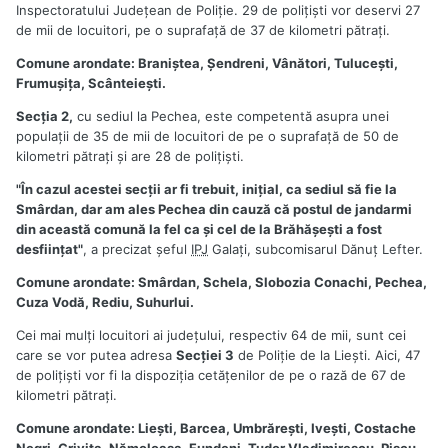
Inspectoratului Judeţean de Poliţie. 29 de poliţişti vor deservi 27
de mii de locuitori, pe o suprafaţă de 37 de kilometri pătraţi.
Comune arondate: Braniştea, Şendreni, Vânători, Tuluceşti,
Frumuşiţa, Scânteieşti.
Secţia 2,
cu sediul la Pechea, este competentă asupra unei
populaţii de 35 de mii de locuitori de pe o suprafaţă de 50 de
kilometri pătraţi şi are 28 de poliţişti.
"În cazul acestei secţii ar fi trebuit, iniţial, ca sediul să fie la
Smârdan, dar am ales Pechea din cauză că postul de jandarmi
din această comună la fel ca şi cel de la Brăhăşeşti a fost
desfiinţat"
, a precizat şeful
IPJ
Galaţi, subcomisarul Dănuţ Lefter.
Comune arondate: Smârdan, Schela, Slobozia Conachi, Pechea,
Cuza Vodă, Rediu, Suhurlui.
Cei mai mulţi locuitori ai judeţului, respectiv 64 de mii, sunt cei
care se vor putea adresa
Secţiei 3
de Poliţie de la Lieşti. Aici, 47
de poliţişti vor fi la dispoziţia cetăţenilor de pe o rază de 67 de
kilometri pătraţi.
Comune arondate: Lieşti, Barcea, Umbrăreşti, Iveşti, Costache