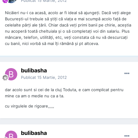
Publicat
15 Martie, 2012
Nicăieri nu-i ca acasă, acolo ar fi ideal să ajungeți. Dacă veți alege
București-ul trebuie să știți că viața e mai scumpă acolo față de
celelalte părți ale țării. Chiar dacă veți primi banii pe chirie, aceștia
nu acoperă toată cheltuiala și o să completați voi din salariu. Plus
mâncare, telefon, utilități, etc, veți constata că nu vă descurcați
cu banii, nici vorbă să mai îți rămână și pt altceva.
bulibasha
Publicat
15 Martie, 2012
dar acolo sunt si cei de la cluj Toduta, e cam complicat pentru
mine ca am o medie nu ca a ta.
cu virgulele de rigoare,,,,,
bulibasha