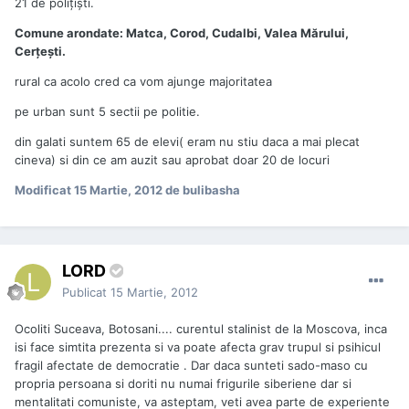
21 de poliţişti.
Comune arondate: Matca, Corod, Cudalbi, Valea Mărului,
Cerţeşti.
rural ca acolo cred ca vom ajunge majoritatea
pe urban sunt 5 sectii pe politie.
din galati suntem 65 de elevi( eram nu stiu daca a mai plecat
cineva) si din ce am auzit sau aprobat doar 20 de locuri
Modificat
15 Martie, 2012
de bulibasha
LORD
Publicat
15 Martie, 2012
Ocoliti Suceava, Botosani.... curentul stalinist de la Moscova, inca
isi face simtita prezenta si va poate afecta grav trupul si psihicul
fragil afectate de democratie . Dar daca sunteti sado-maso cu
propria persoana si doriti nu numai frigurile siberiene dar si
mentalitati comuniste, va asteptam, veti avea parte de experiente