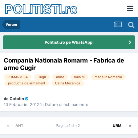
POLITISTI.ro
Forum
Politisti.ro pe WhatsApp!
Compania Nationala Romarm - Fabrica de
arme Cugir
ROMARM SA
Cugir
arme
munitii
made in Romania
producţie de armament
Uzina Mecanica
de
Catalin
10 Februarie, 2012
în
Dotare şi echipamente
ANT.
Pagina 1 din 2
URM.