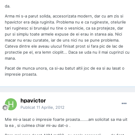
da.
Arma mi s-a parut solida, accesorizata modern, dar cu am zis si
hpavictor era deja ruginita. Problema nu e ca rugineste, otelurile
tari ruginesc si brunajul nu tine o vesnicie, ca sa protejeze, dar
pur si simplu toate armele expuse de ei erau in starea aia. Nici
macar nu erau curatate, iar de uns nici nu se pune problema.
Cateva dintre ele aveau ulucul finisat prost si fara pic de lac de
protectie pe el, era lemn cioplit... Daca se uda nu il mai cuprinzi cu
mana.
Pacat de munca unora, ca si-au batut altii joc de ea si au lasat o
impresie proasta.
hpavictor
Publicat
11 Aprilie, 2012
Mie mi-a lasat o impresie foarte proasta.......am solicitat sa ma uit
la ea , si culmea chiar mi-au dat-o .