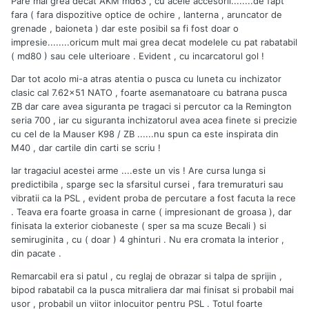
Pare mai grea decat AKM md63 , cu acele accesorii........de fapt
fara ( fara dispozitive optice de ochire , lanterna , aruncator de
grenade , baioneta ) dar este posibil sa fi fost doar o
impresie........oricum mult mai grea decat modelele cu pat rabatabil
( md80 ) sau cele ulterioare . Evident , cu incarcatorul gol !
Dar tot acolo mi-a atras atentia o pusca cu luneta cu inchizator
clasic cal 7.62x51 NATO , foarte asemanatoare cu batrana pusca
ZB dar care avea siguranta pe tragaci si percutor ca la Remington
seria 700 , iar cu siguranta inchizatorul avea acea finete si precizie
cu cel de la Mauser K98 / ZB ......nu spun ca este inspirata din
M40 , dar cartile din carti se scriu !
Iar tragaciul acestei arme ....este un vis ! Are cursa lunga si
predictibila , sparge sec la sfarsitul cursei , fara tremuraturi sau
vibratii ca la PSL , evident proba de percutare a fost facuta la rece
. Teava era foarte groasa in carne ( impresionant de groasa ), dar
finisata la exterior ciobaneste ( sper sa ma scuze Becali ) si
semiruginita , cu ( doar ) 4 ghinturi . Nu era cromata la interior ,
din pacate .
Remarcabil era si patul , cu reglaj de obrazar si talpa de sprijin ,
bipod rabatabil ca la pusca mitraliera dar mai finisat si probabil mai
usor , probabil un viitor inlocuitor pentru PSL . Totul foarte