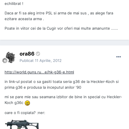
echilibrat !
Daca ar fi sa aleg intre PSL si arma de mai sus , as alege fara
ezitare aceasta arma .
Poate in viitor cei de la Cugir vor oferi mai multe amanunte ......
ora86
Publicat
11 Aprilie, 2012
http://world.guns.ru...e/hk-g36-e.html
in link-ul postat o sa gasiti toata seria g36 de la Heckler-Koch si
prima g36 e produsa la inceputul anilor '90
mi se pare mie sau seamana izbitor de bine in special cu Heckler-
Koch g36c
oare o fi copiata? :ner: