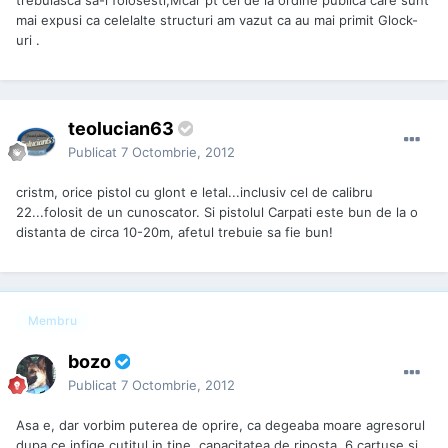
trebuiasca sa-l folosesti,Mcar pt cei de la ordine publica care sunt
mai expusi ca celelalte structuri am vazut ca au mai primit Glock-
uri .
teolucian63
Publicat
7 Octombrie, 2012
cristm, orice pistol cu glont e letal...inclusiv cel de calibru
22...folosit de un cunoscator. Si pistolul Carpati este bun de la o
distanta de circa 10-20m, afetul trebuie sa fie bun!
Membru
bozo
Publicat
7 Octombrie, 2012
Asa e, dar vorbim puterea de oprire, ca degeaba moare agresorul
dupa ce infige cutitul in tine, capacitatea de riposta, 6 cartuse si