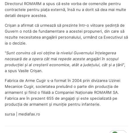
Directorul ROMARM a spus că este vorba de comenzile pentru
contractele pentru piaţa externă, însă nu a dorit să dea mai multe
detalii despre acestea.
Crişan a afirmat că urmează să prezinte într-o viitoare şedinţă de
Guvern o notă de fundamentare a acestei propuneri, din care să
rezulte necesitatea angajării personalului, urmând ca Executivul să
ia o decizie.
"
Sunt convins că voi obţine la nivelul Guvernului înţelegerea
necesară de a opera cât
mai
repede aceste angajări în scopul
producţiei şi al creşterii economice, atât a judeţului, cât şi a ţării
",
a spus Vasile Crişan.
Fabrica de Arme Cugir s-a format în 2004 prin divizarea Uzinei
Mecanice Cugir, societatea preluând o parte din producţia de
armament şi fiind o filială a Companiei Naţionale ROMARM SA.
Fabrica are în prezent 655 de angajaţi şi este specializată pe
producţia de armament şi muniţie pentru infanterie.
sursa | mediafax.ro