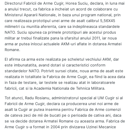
Directorul Fabricii de Arme Cugir, Horea Suciu, declara, in luna mai
a anului trecut, ca fabrica a incheiat un acord de colaborare cu
Ministerul Apararii Nationale, in baza unui program national, prin
care realizeaza prototipul unei arme de asalt calibrul 5,56X45
milimetri cu munitia aferenta, care sa indeplineasca standardele
NATO. Suciu spunea ca primele prototipuri ale acestui produs
militar ar trebui finalizate pana la sfarsitul anului 2011, iar noua
arma ar putea inlocui actualele AKM-uri aflate in dotarea Armatei
Romane.
El afirma ca arma este realizata pe scheletul vechiului AKM, dar
este imbunatatita, avand dotari si caracteristici conform
standardelor NATO. Potrivit sursei citate, noua arma de asalt este
realizata in totalitate la Fabrica de Arme Cugir, ea fiind la acea data
in faza de testare, iar testele se realizau atat in laboratoarele
fabricii, cat si la Academia Nationala de Tehnica Militara.
Tot atunci, Radu Rosianu, administratorul special al UM Cugir si al
Fabricii de Arme Cugir, declara ca producerea unei noi arme de
asalt la Cugir ar putea insemna pentru Fabrica de Arme comenzi
de cateva zeci de mii de bucati pe o perioada de cativa ani, daca
se va decide dotarea Armatei Romane cu aceasta arma. Fabrica de
Arme Cugir s-a format in 2004 prin divizarea Uzinei Mecanice