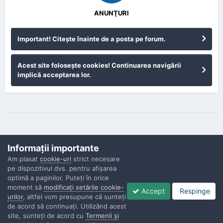
ANUNŢURI
Important! Citeşte înainte de a posta pe forum.
Acest site foloseşte cookies! Continuarea navigării
implică acceptarea lor.
Informaţii importante
Am plasat
cookie-uri
strict necesare
pe dispozitivul dvs. pentru afişarea
Confidenţialitate
Contactaţi-ne
Cookies
optimă a paginilor. Puteţi în orice
Copyright © Politisti.ro, 2010 - 2026
moment să
modificaţi setările cookie-
Accept
Respinge
Powered by Invision Community
urilor
, altfel vom presupune că sunteţi
de acord să continuaţi. Utilizând acest
site, sunteţi de acord cu
Termenii şi