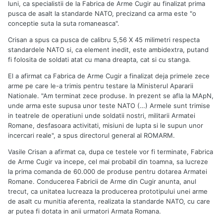
luni, ca specialistii de la Fabrica de Arme Cugir au finalizat prima
pusca de asalt la standarde NATO, precizand ca arma este "o
conceptie suta la suta romaneasca".
Crisan a spus ca pusca de calibru 5,56 X 45 milimetri respecta
standardele NATO si, ca element inedit, este ambidextra, putand
fi folosita de soldati atat cu mana dreapta, cat si cu stanga.
El a afirmat ca Fabrica de Arme Cugir a finalizat deja primele zece
arme pe care le-a trimis pentru testare la Ministerul Apararii
Nationale. "Am terminat zece produse. In prezent se afla la MApN,
unde arma este supusa unor teste NATO (…) Armele sunt trimise
in teatrele de operatiuni unde soldatii nostri, militarii Armatei
Romane, desfasoara activitati, misiuni de lupta si le supun unor
incercari reale", a spus directorul general al ROMARM.
Vasile Crisan a afirmat ca, dupa ce testele vor fi terminate, Fabrica
de Arme Cugir va incepe, cel mai probabil din toamna, sa lucreze
la prima comanda de 60.000 de produse pentru dotarea Armatei
Romane. Conducerea Fabricii de Arme din Cugir anunta, anul
trecut, ca unitatea lucreaza la producerea prototipului unei arme
de asalt cu munitia aferenta, realizata la standarde NATO, cu care
ar putea fi dotata in anii urmatori Armata Romana.