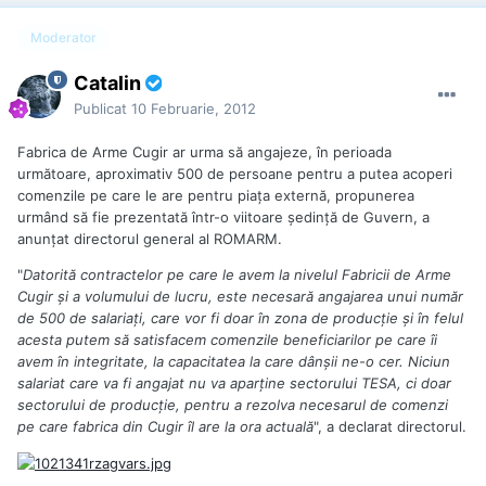
Moderator
Catalin
Publicat
10 Februarie, 2012
Fabrica de Arme Cugir ar urma să angajeze, în perioada
următoare, aproximativ 500 de persoane pentru a putea acoperi
comenzile pe care le are pentru piaţa externă, propunerea
urmând să fie prezentată într-o viitoare şedinţă de Guvern, a
anunţat directorul general al ROMARM.
"
Datorită contractelor pe care le avem la nivelul Fabricii de Arme
Cugir şi a volumului de lucru, este necesară angajarea unui număr
de 500 de salariaţi, care vor fi doar în zona de producţie şi în felul
acesta putem să satisfacem comenzile beneficiarilor pe care îi
avem în integritate, la capacitatea la care dânşii ne-o cer. Niciun
salariat care va fi angajat nu va aparţine sectorului TESA, ci doar
sectorului de producţie, pentru a rezolva necesarul de comenzi
pe care fabrica din Cugir îl are la ora actuală
", a declarat directorul.