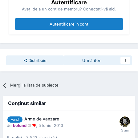
Autentificare
Aveţi deja un cont de membru? Conectaţi-vă aici.
Autentificare în cont
Distribuie
Urmăritori
1
Mergi la lista de subiecte
Conţinut similar
Arme de vanzare
vand
de
bolund
,
5 Iunie, 2013
6
replici
3.543
vizualizări