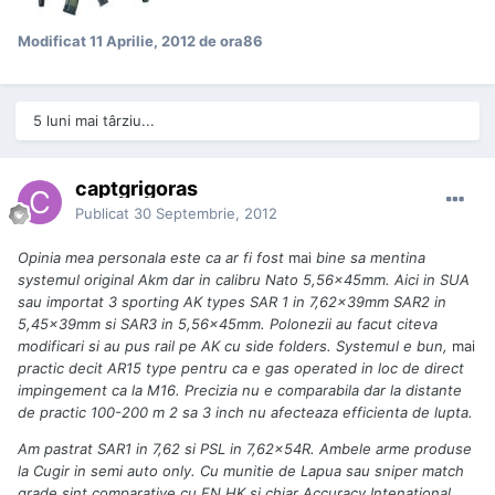
Modificat
11 Aprilie, 2012
de ora86
5 luni mai târziu...
captgrigoras
Publicat
30 Septembrie, 2012
Opinia mea personala este ca ar fi fost
mai
bine sa mentina
systemul original Akm dar in calibru Nato 5,56x45mm. Aici in SUA
sau importat 3 sporting AK types SAR 1 in 7,62x39mm SAR2 in
5,45x39mm si SAR3 in 5,56x45mm. Polonezii au facut citeva
modificari si au pus rail pe AK cu side folders. Systemul e bun,
mai
practic decit AR15 type pentru ca e gas operated in loc de direct
impingement ca la M16. Precizia nu e comparabila dar la distante
de practic 100-200 m 2 sa 3 inch nu afecteaza efficienta de lupta.
Am pastrat SAR1 in 7,62 si PSL in 7,62x54R. Ambele arme produse
la Cugir in semi auto only. Cu munitie de Lapua sau sniper match
grade sint comparative cu FN,HK si chiar Accuracy Intenational