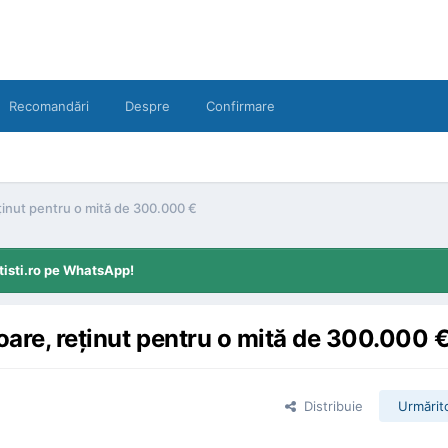
Recomandări
Despre
Confirmare
eţinut pentru o mită de 300.000 €
tisti.ro pe WhatsApp!
toare, reţinut pentru o mită de 300.000 
Distribuie
Urmărito