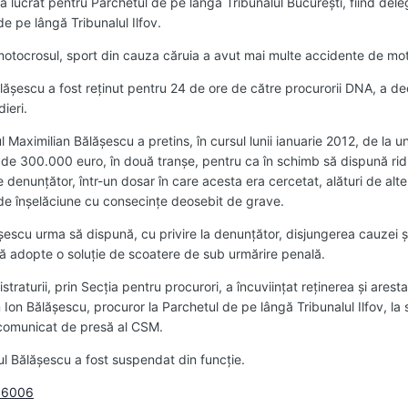
 a lucrat pentru Parchetul de pe lângă Tribunalul Bucureşti, fiind dele
de pe lângă Tribunalul Ilfov.
ă motocrosul, sport din cauza căruia a avut mai multe accidente de mot
ăşescu a fost reţinut pentru 24 de ore de către procurorii DNA, a de
ieri.
aximilian Bălăşescu a pretins, în cursul lunii ianuarie 2012, de la u
 de 300.000 euro, în două tranşe, pentru ca în schimb să dispună rid
de denunţător, într-un dosar în care acesta era cercetat, alături de alt
 de înşelăciune cu consecinţe deosebit de grave.
ăşescu urma să dispună, cu privire la denunţător, disjungerea cauzei 
 să adopte o soluţie de scoatere de sub urmărire penală.
straturii, prin Secţia pentru procurori, a încuviinţat reţinerea şi arest
 Ion Bălăşescu, procuror la Parchetul de pe lângă Tribunalul Ilfov, la s
n comunicat de presă al CSM.
l Bălăşescu a fost suspendat din funcţie.
196006