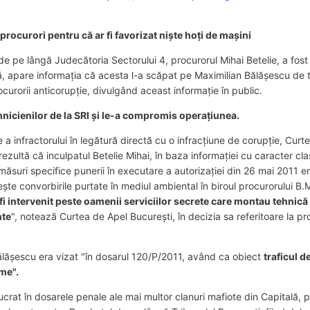
rocurori pentru că ar fi favorizat nişte hoţi de maşini
 de pe lângă Judecătoria Sectorului 4, procurorul Mihai Betelie, a fost 
nţă, apare informaţia că acesta l-a scăpat pe Maximilian Bălăşescu de
curorii anticorupţie, divulgând aceast informaţie în public.
tehnicienilor de la SRI şi le-a compromis operaţiunea.
 a infractorului în legătură directă cu o infracţiune de corupţie, Curte
zultă că inculpatul Betelie Mihai, în baza informaţiei cu caracter clas
măsuri specifice punerii în executare a autorizaţiei din 26 mai 2011 
şte convorbirile purtate în mediul ambiental în biroul procurorului B.M
 fi intervenit peste oamenii serviciilor secrete care montau tehnică 
nte
", notează Curtea de Apel Bucureşti, în decizia sa referitoare la p
 Bălăşescu era vizat "în dosarul 120/P/2011, având ca obiect
traficul d
me".
crat în dosarele penale ale mai multor clanuri mafiote din Capitală, p