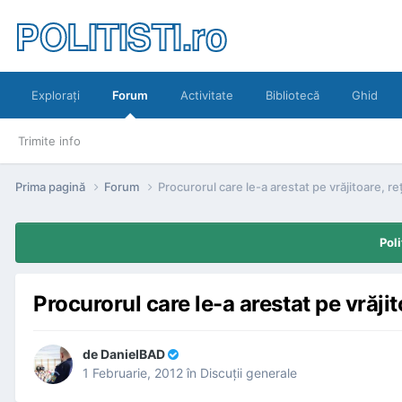
POLITISTI.ro
Exploraţi
Forum
Activitate
Bibliotecă
Ghid
Trimite info
Prima pagină
Forum
Procurorul care le-a arestat pe vrăjitoare, r
Poli
Procurorul care le-a arestat pe vrăji
de
DanielBAD
1 Februarie, 2012
în
Discuţii generale