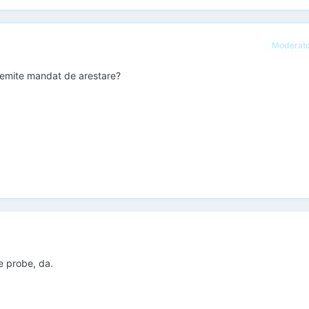
Moderat
r emite mandat de arestare?
te probe, da.