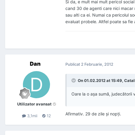
Si da, e mult mai mult pericol soci
cand 30 de agenti care nici macar nu 
sau alti ca ei. Numai ca pericolul so
evaluat probele. Altfel poate sa fie 
Dan
Publicat
2 Februarie, 2012
On 01.02.2012 at 15:49, Catali
Oare la o așa sumă, judecătorii
Utilizator avansat
Afirmativ. 29 de zile şi nopţi.
3,1mii
12