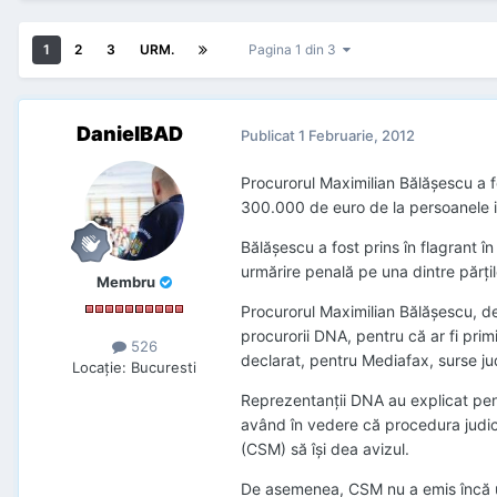
1
2
3
URM.
Pagina 1 din 3
DanielBAD
Publicat
1 Februarie, 2012
Procurorul Maximilian Bălăşescu a f
300.000 de euro de la persoanele imp
Bălăşescu a fost prins în flagrant 
urmărire penală pe una dintre părţile
Membru
Procurorul Maximilian Bălăşescu, de
procurorii DNA, pentru că ar fi prim
526
declarat, pentru Mediafax, surse ju
Locaţie
:
Bucuresti
Reprezentanţii DNA au explicat pe
având în vedere că procedura judicia
(CSM) să îşi dea avizul.
De asemenea, CSM nu a emis încă u