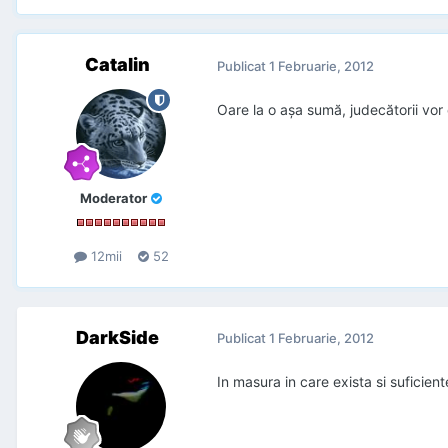
Catalin
Publicat
1 Februarie, 2012
Oare la o așa sumă, judecătorii vo
Moderator
12mii
52
DarkSide
Publicat
1 Februarie, 2012
In masura in care exista si suficien