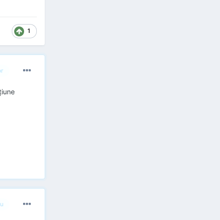
1
or
țiune
u