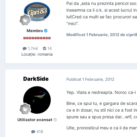
Pai da ,asta nu prezinta pericol soci
inseamna ca ii o.k. si acest lucru)
lui!Cred ca multi se fac procurori sa
"mici".
Membru
Modificat
1 Februarie, 2012
de cipri
1,7mii
14
Locaţie
:
romania
DarkSide
Publicat
1 Februarie, 2012
Yep. Viata e nedreapta. Noroc ca-i 
Bine, ce spui tu, e gargara de scara 
ce e in dosar, nu stii nici ce a fost i
spune sau a spus presa dar...wtf, 
Utilizator avansat
Uite, pronosticul meu e ca ii da ma
418