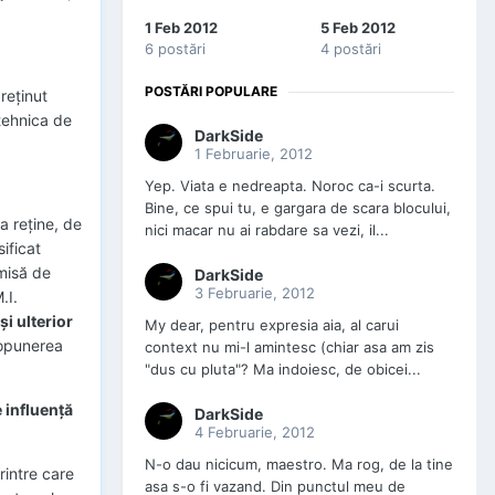
1 Feb 2012
5 Feb 2012
6 postări
4 postări
POSTĂRI POPULARE
reţinut
 tehnica de
DarkSide
1 Februarie, 2012
Yep. Viata e nedreapta. Noroc ca-i scurta.
Bine, ce spui tu, e gargara de scara blocului,
a reţine, de
nici macar nu ai rabdare sa vezi, il...
ificat
emisă de
DarkSide
3 Februarie, 2012
.I.
şi ulterior
My dear, pentru expresia aia, al carui
ropunerea
context nu mi-l amintesc (chiar asa am zis
"dus cu pluta"? Ma indoiesc, de obicei...
e influenţă
DarkSide
4 Februarie, 2012
N-o dau nicicum, maestro. Ma rog, de la tine
rintre care
asa s-o fi vazand. Din punctul meu de