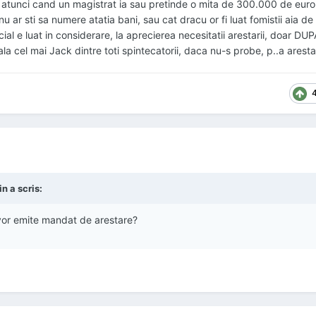
al atunci cand un magistrat ia sau pretinde o mita de 300.000 de eur
ar sti sa numere atatia bani, sau cat dracu or fi luat fomistii aia de l
cial e luat in considerare, la aprecierea necesitatii arestarii, doar DU
ala cel mai Jack dintre toti spintecatorii, daca nu-s probe, p..a aresta
n a scris:
 vor emite mandat de arestare?