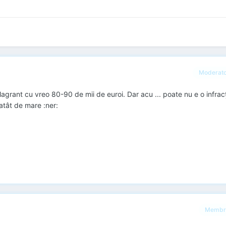
Moderat
flagrant cu vreo 80-90 de mii de euroi. Dar acu ... poate nu e o infrac
 atât de mare :ner:
Membr