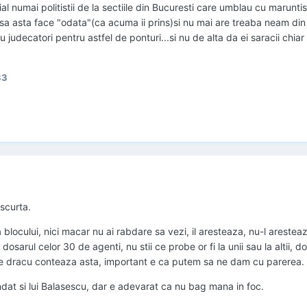
al numai politistii de la sectiile din Bucuresti care umblau cu maruntis
 insa asta face "odata"(ca acuma ii prins)si nu mai are treaba neam di
u judecatori pentru astfel de ponturi...si nu de alta da ei saracii chiar 
83
scurta.
blocului, nici macar nu ai rabdare sa vezi, il aresteaza, nu-l aresteaza
n dosarul celor 30 de agenti, nu stii ce probe or fi la unii sau la altii, d
ce dracu conteaza asta, important e ca putem sa ne dam cu parerea.
ndat si lui Balasescu, dar e adevarat ca nu bag mana in foc.