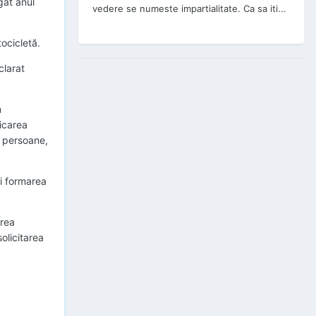
gat anul
vedere se numeste impartialitate. Ca sa iti...
ocicletă.
clarat
n
icarea
e persoane,
şi formarea
area
olicitarea