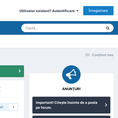
Înregistrare
Utilizator existent? Autentificare
Conţinut nou
€
ANUNŢURI
Important! Citeşte înainte de a posta
ri
pe forum.
1