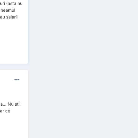
uri (asta nu
n neamul
au salarii
... Nu stii
oar ce