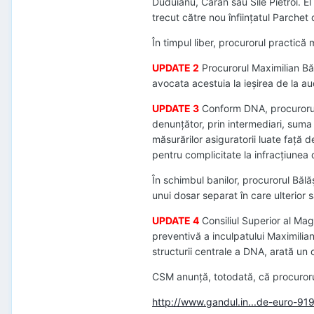
Duduianu, Caran sau Sile Pietroi. El
trecut către nou înfiinţatul Parchet 
În timpul liber, procurorul practic
UPDATE 2
Procurorul Maximilian Băl
avocata acestuia la ieşirea de la aud
UPDATE 3
Conform DNA, procurorul M
denunţător, prin intermediari, suma
măsurărilor asiguratorii luate faţă 
pentru complicitate la infracţiunea
În schimbul banilor, procurorul Băl
unui dosar separat în care ulterior
UPDATE 4
Consiliul Superior al Magi
preventivă a inculpatului Maximilian
structurii centrale a DNA, arată u
CSM anunţă, totodată, că procuroru
http://www.gandul.in...de-euro-9