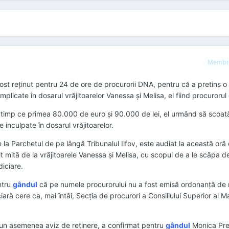
Membr
ost reţinut pentru 24 de ore de procurorii DNA, pentru că a pretins o
licate în dosarul vrăjitoarelor Vanessa şi Melisa, el fiind procurorul
în timp ce primea 80.000 de euro şi 90.000 de lei, el urmând să scoa
 inculpate în dosarul vrăjitoarelor.
 la Parchetul de pe lângă Tribunalul Ilfov, este audiat la această oră
it mită de la vrăjitoarele Vanessa şi Melisa, cu scopul de a le scăpa d
diciare.
ntru
gândul
că pe numele procurorului nu a fost emisă ordonanţă de r
ră cere ca, mai întâi, Secţia de procurori a Consiliului Superior al Ma
n asemenea aviz de reţinere, a confirmat pentru
gândul
Monica Pre