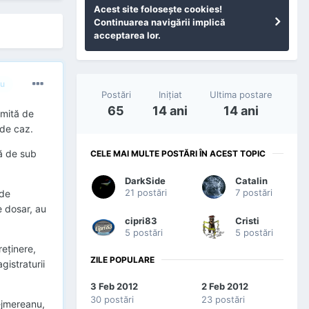
Acest site foloseşte cookies!
Continuarea navigării implică
acceptarea lor.
u
Postări
Iniţiat
Ultima postare
65
14 ani
14 ani
 mită de
 de caz.
tă de sub
CELE MAI MULTE POSTĂRI ÎN ACEST TOPIC
DarkSide
Catalin
21 postări
7 postări
 de
e dosar, au
cipri83
Cristi
5 postări
5 postări
eţinere,
ZILE POPULARE
gistraturii
3 Feb 2012
2 Feb 2012
30 postări
23 postări
jmereanu,