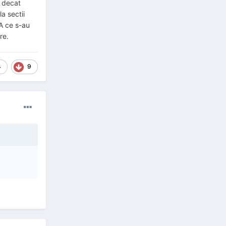
o decat
a sectii
PA ce s-au
re.
4
9