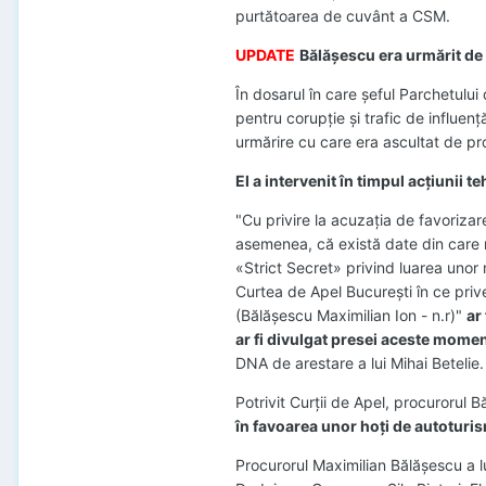
purtătoarea de cuvânt a CSM.
UPDATE
Bălăşescu era urmărit de p
În dosarul în care şeful Parchetului
pentru corupţie şi trafic de influe
urmărire cu care era ascultat de pro
El a intervenit în timpul acţiunii 
"Cu privire la acuzaţia de favorizare
asemenea, că există date din care re
«Strict Secret» privind luarea unor 
Curtea de Apel Bucureşti în ce prive
(Bălăşescu Maximilian Ion - n.r)"
ar
ar fi divulgat presei aceste mome
DNA de arestare a lui Mihai Betelie.
Potrivit Curţii de Apel, procurorul
în favoarea unor hoţi de autoturis
Procurorul Maximilian Bălăşescu a lu