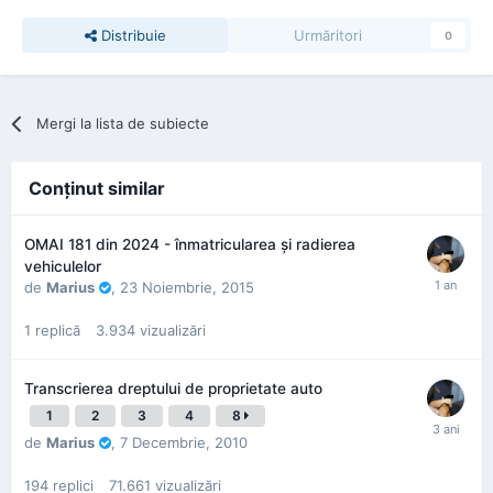
Distribuie
Urmăritori
0
Mergi la lista de subiecte
Conţinut similar
OMAI 181 din 2024 - înmatricularea și radierea
vehiculelor
de
Marius
,
23 Noiembrie, 2015
1
replică
3.934
vizualizări
Transcrierea dreptului de proprietate auto
1
2
3
4
8
de
Marius
,
7 Decembrie, 2010
194
replici
71.661
vizualizări