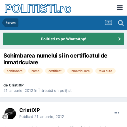
POLITISTI.ro
Forum
Politisti.ro pe WhatsApp!
Schimbarea numelui si in certificatul de
inmatriculare
schimbare
nume
certificat
inmatriculare
taxa auto
de
CristiXP
21 Ianuarie, 2012
în
Întreabă un poliţist
CristiXP
Publicat
21 Ianuarie, 2012