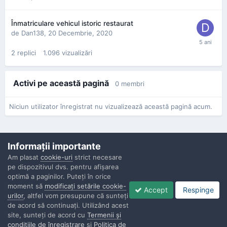
Înmatriculare vehicul istoric restaurat
de
Dan138
,
20 Decembrie, 2020
2
replici
1.096
vizualizări
Activi pe această pagină
0 membri
Niciun utilizator înregistrat nu vizualizează această pagină acum.
Informaţii importante
Am plasat
cookie-uri
strict necesare
pe dispozitivul dvs. pentru afişarea
Confidenţialitate
Contactaţi-ne
Cookies
optimă a paginilor. Puteţi în orice
Copyright © Politisti.ro, 2010 - 2026
moment să
modificaţi setările cookie-
Accept
Respinge
Powered by Invision Community
urilor
, altfel vom presupune că sunteţi
de acord să continuaţi. Utilizând acest
site, sunteţi de acord cu
Termenii şi
condiţiile de înregistrare
şi
Politica de