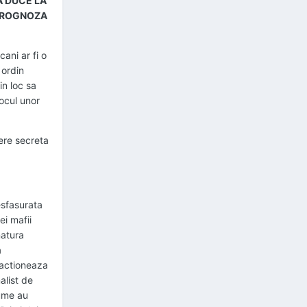
A DUCE LA
 PROGNOZA
ani ar fi o
 ordin
in loc sa
locul unor
ere secreta
sfasurata
ei mafii
natura
a
 actioneaza
alist de
lume au