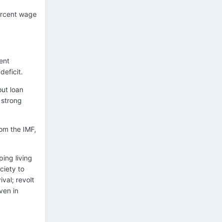
percent wage
ent
deficit.
ut loan
 strong
om the IMF,
ing living
ciety to
val; revolt
ven in