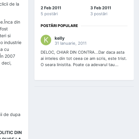
licii de la
2 Feb 2011
3 Feb 2011
5 postări
3 postări
ne.Înca din
POSTĂRI POPULARE
fost
eri si
kelly
 o industrie
31 Ianuarie, 2011
na cu
DELOC, CHIAR DIN CONTRA...Dar daca asta
n.În 2007
ai inteles din tot ceea ce am scris, este trist.
 deci,
O seara linistita. Poate ca adevarul tau...
nii de dupa
LITIC DIN