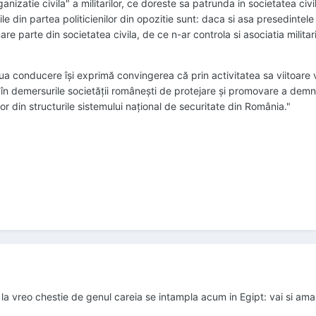
rganizatie civila" a militarilor, ce doreste sa patrunda in societatea civi
e din partea politicienilor din opozitie sunt: daca si asa presedintele
e parte din societatea civila, de ce n-ar controla si asociatia militaril
a conducere îşi exprimă convingerea că prin activitatea sa viitoare
 în demersurile societăţii româneşti de protejare şi promovare a demnit
ilor din structurile sistemului naţional de securitate din România."
 la vreo chestie de genul careia se intampla acum in Egipt: vai si amar.