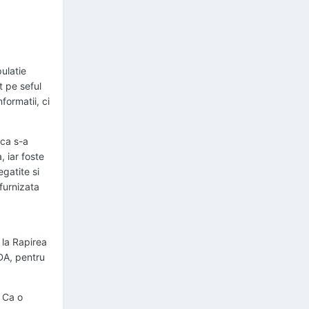
pulatie
t pe seful
formatii, ci
 ca s-a
, iar foste
egatite si
furnizata
 la Rapirea
ADA, pentru
. Ca o