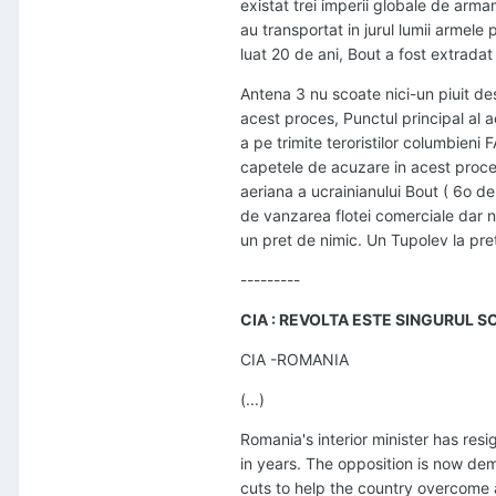
existat trei imperii globale de ar
au transportat in jurul lumii armele
luat 20 de ani, Bout a fost extradat
Antena 3 nu scoate nici-un piuit des
acest proces, Punctul principal al a
a pe trimite teroristilor columbien
capetele de acuzare in acest proces
aeriana a ucrainianului Bout ( 6o d
de vanzarea flotei comerciale dar n
un pret de nimic. Un Tupolev la pre
---------
CIA : REVOLTA ESTE SINGURUL S
CIA -ROMANIA
(...)
Romania's interior minister has res
in years. The opposition is now de
cuts to help the country overcome 