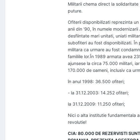
Militarii chema direct la solidaritate
puture.
Ofiterii disponibilizati reprezinta 
anii din ‘90, în numele modernizarii
desfiintate mari unitati, uniati milita
subofiteri au fost disponibilizati. În
militara ca urmare au fost condamna
familiile lor.În 1989 armata avea 235.
ajunsese la circa 75.000 militari, 
170.000 de oameni, inclusiv ca urma
în anul 1998: 36.500 ofiteri;
- la 31.12.2003: 14.252 ofiteri;
la 31.12.2009: 11.250 ofiteri;
Nici o alta institutie fundamentala
revolutie!
CIA: 80.000 DE REZERVISTI SU