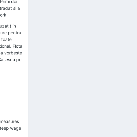
Primi doi
tradat si a
ork.
uzat ) in
cure pentru
 toate
ional. Flota
ea vorbeste
 Basescu pe
y measures
 steep wage