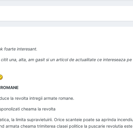
k foarte interesant.
citit una, alta, am gasit si un articol de actualitate ce intereseaza pe
I ROMANE
 duce la revolta intregii armate romane.
disponolizati cheama la revolta
ica, la limita supravietuirii. Orice scanteie poate sa aprinda incendiu
 armata cheama trimiterea clasei politice la puscarie revolutia este 