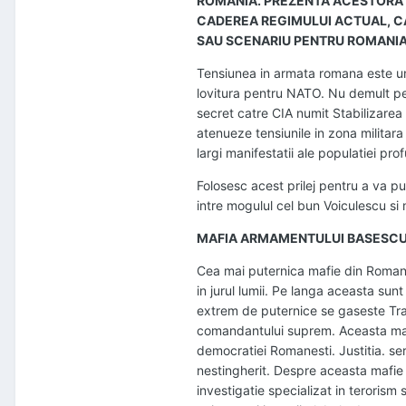
ROMANIA. PREZENTA ACESTORA A
CADEREA REGIMULUI ACTUAL, C
SAU SCENARIU PENTRU ROMANIA
Tensiunea in armata romana este un g
lovitura pentru NATO. Nu demult p
secret catre CIA numit Stabilizarea 
atenueze tensiunile in zona militara 
largi manifestatii ale populatiei p
Folosesc acest prilej pentru a va p
intre mogulul cel bun Voiculescu si
MAFIA ARMAMENTULUI BASESC
Cea mai puternica mafie din Roman
in jurul lumii. Pe langa aceasta sun
extrem de puternice se gaseste Tra
comandantului suprem. Aceasta maf
democratiei Romanesti. Justitia. se
nestingherit. Despre aceasta mafie n
investigatie specializat in terorism 