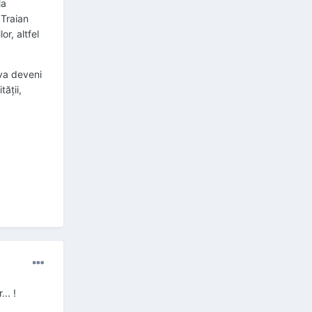
la
 Traian
or, altfel
 va deveni
ăţii,
.. !