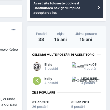
Acest site foloseşte cookies!
Continuarea navigării implică
acceptarea lor.
Postări
Iniţiat
Ultima postare
38
15 ani
15 ani
 majoritatea
CELE MAI MULTE POSTĂRI ÎN ACEST TOPIC
Elvis
maxu08
5 postări
4 postări
kelly
LEX91SPETSNAZ
4 postări
4 postări
ZILE POPULARE
l, oriunde.
31 Ian 2011
30 Ian 2011
la doi pasi
26 postări
5 postări