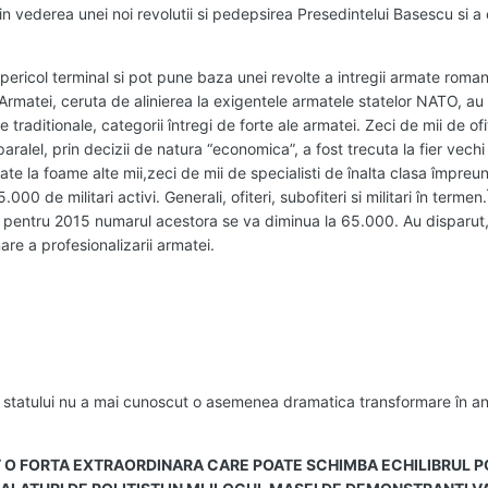
 in vederea unei noi revolutii si pedepsirea Presedintelui Basescu si a c
un pericol terminal si pot pune baza unei revolte a intregii armate roma
 Armatei, ceruta de alinierea la exigentele armatele statelor NATO, au 
re traditionale, categorii întregi de forte ale armatei. Zeci de mii de ofit
 paralel, prin decizii de natura “economica”, a fost trecuta la fier vechi
te la foame alte mii,zeci de mii de specialisti de înalta clasa împreu
000 de militari activi. Generali, ofiteri, subofiteri si militari în terme
iar pentru 2015 numarul acestora se va diminua la 65.000. Au disparut,
re a profesionalizarii armatei.
 a statului nu a mai cunoscut o asemenea dramatica transformare în a
NT O FORTA EXTRAORDINARA CARE POATE SCHIMBA ECHILIBRUL PO