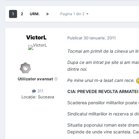
1
2
URM.
Pagina 1 din 2
VictorL
Publicat
30 Ianuarie, 2011
Tocmai am primit de la cineva un lin
Dupa ce am intrat pe site si am
mai
dintre noi.
Utilizator avansat
Pe mine unul m-a lasat cam rece.
311
CIA: PREVEDE REVOLTA ARMATE
Locaţie
:
Suceava
Scaderea pensiilor militarilor poate
Sindicatul militariilor in rezerva si 
Situatia poporului roman este dramat
Depinde de unde vine scanteia. Cand