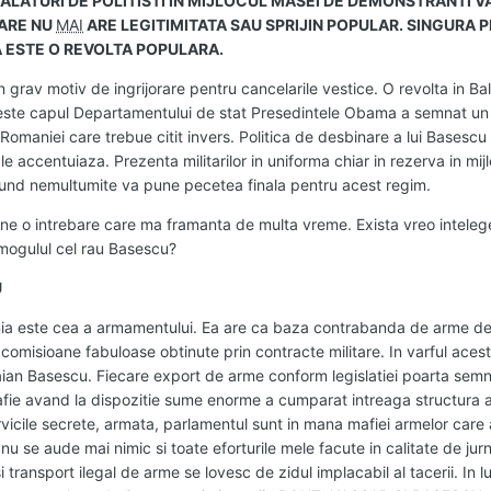
LATURI DE POLITISTI IN MIJLOCUL MASEI DE DEMONSTRANTI V
ARE NU
MAI
ARE LEGITIMITATA SAU SPRIJIN POPULAR. SINGURA
 ESTE O REVOLTA POPULARA.
rav motiv de ingrijorare pentru cancelarile vestice. O revolta in Balc
este capul Departamentului de stat Presedintele Obama a semnat un
Romaniei care trebue citit invers. Politica de desbinare a lui Basescu 
le accentuiaza. Prezenta militarilor in uniforma chiar in rezerva in mij
rofund nemultumite va pune pecetea finala pentru acest regim.
une o intrebare care ma framanta de multa vreme. Exista vreo inteleg
 mogulul cel rau Basescu?
U
ia este cea a armamentului. Ea are ca baza contrabanda de arme de
t comisioane fabuloase obtinute prin contracte militare. In varful acest
ian Basescu. Fiecare export de arme conform legislatiei poarta sem
ie avand la dispozitie sume enorme a cumparat intreaga structura 
rvicile secrete, armata, parlamentul sunt in mana mafiei armelor care
u se aude mai nimic si toate eforturile mele facute in calitate de jurn
si transport ilegal de arme se lovesc de zidul implacabil al tacerii. In 