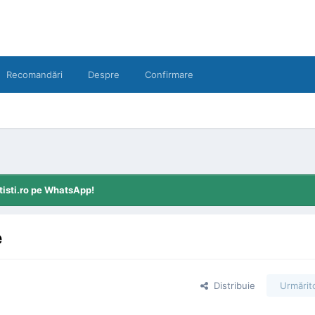
Recomandări
Despre
Confirmare
tisti.ro pe WhatsApp!
e
Distribuie
Urmărito