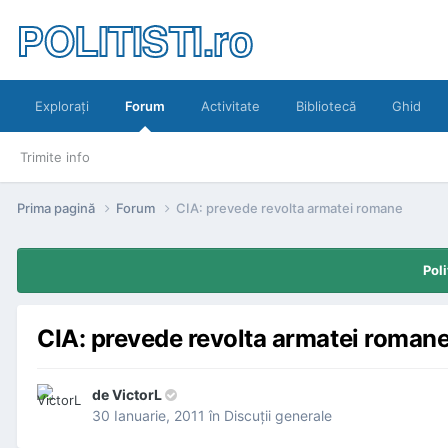
POLITISTI.ro
Exploraţi
Forum
Activitate
Bibliotecă
Ghid
Trimite info
Prima pagină
Forum
CIA: prevede revolta armatei romane
Poli
CIA: prevede revolta armatei roman
de
VictorL
30 Ianuarie, 2011
în
Discuţii generale