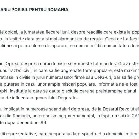
ARIU POSIBIL PENTRU ROMANIA.
 obicei, la jumatatea fiecarei luni, despre reactiile care exista la po
tul a iesit de data asta si mai alarmant ca de regula. Ceea ce l-a facu
silierii sai pe probleme de aparare, nu numai cei din comunitatea de in
briel Oprea, despre a carui demisie se vorbeste tot mai des. Grav este
 unui razboi civil, in care sa fie angrenate forte populare, este maxima
 retrase in civilie in jurul numeroaselor firme sau ONG-uri, par sa fie pr
a puterea in cazul unor ample miscari populare. Informatia ne-a fost 
MApN, institutie la care se cauta o solutie care sa preintampine planul
fera de influenta a generalului Degeratu.
 implicat in numeroase scandaluri de presa, de la Dosarul Revolutiei
tarilor din Romania, un organism neguvernamental, in fapt, un soi de C
e de dupa decembrie '89.
tii reprezentative, care acopera un larg spectru din domeniul militar