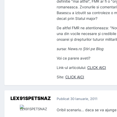
definitie "mai altfel", FMR ar fi o "o
romaneasca. Zvonurile si comentariil
Basescu a izbutit sa controleze o mar
decat prin Statul major?
De altfel FMR ne atentioneaza: "Nou
una din vocile necesare şi credibile
onoarei şi drepturilor tuturor militar
sursa: News.ro Ştiri pe Blog
Voi ce parere aveti?
Link-ul articolului:
CLICK AICI
Site:
CLICK AICI
LEX91SPETSNAZ
Publicat
30 Ianuarie, 2011
Oribil scenariu... daca se va ajunge