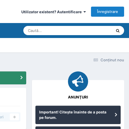
Înregistrare
Utilizator existent? Autentificare
Conţinut nou
ANUNŢURI
Important! Citeşte înainte de a posta
ri
pe forum.
0