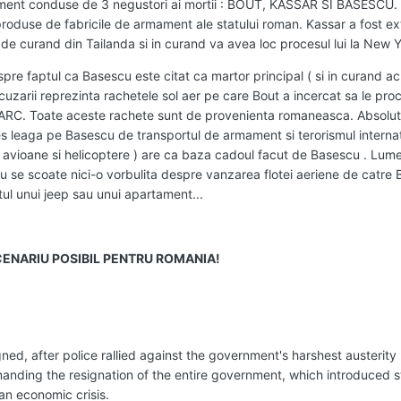
mament conduse de 3 negustori ai mortii : BOUT, KASSAR SI BASESCU. 
 produse de fabricile de armament ale statului roman. Kassar a fost ex
 de curand din Tailanda si in curand va avea loc procesul lui la New Y
pre faptul ca Basescu este citat ca martor principal ( si in curand ac
cuzarii reprezinta rachetele sol aer pe care Bout a incercat sa le pro
i FARC. Toate aceste rachete sunt de provenienta romaneasca. Absolut
 leaga pe Basescu de transportul de armament si terorismul internat
e avioane si helicoptere ) are ca baza cadoul facut de Basescu . Lum
u se scoate nici-o vorbulita despre vanzarea flotei aeriene de catre
tul unui jeep sau unui apartament...
CENARIU POSIBIL PENTRU ROMANIA!
igned, after police rallied against the government's harshest austerit
manding the resignation of the entire government, which introduced
an economic crisis.