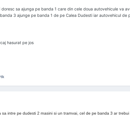
si doresc sa ajunga pe banda 1 care din cele doua autovehicule va av
 banda 3 ajunge pe banda 1 de pe Calea Dudesti iar autovehicul de p
rcaj hasurat pe jos
rtk
rca sa intre pe dudesti 2 masini si un tramvai, cel de pe banda 3 ar treb