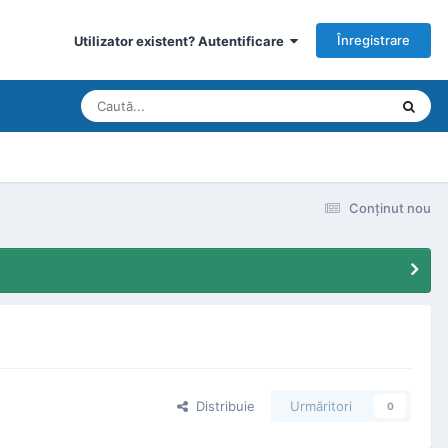
Înregistrare
Utilizator existent? Autentificare
Conţinut nou
Distribuie
Urmăritori
0