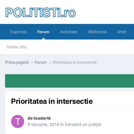
POLITISTI.ro
Exploraţi
Forum
Activitate
Bibliotecă
Ghid
Trimite info
Prima pagină
Forum
Prioritatea in intersectie
Prioritatea in intersectie
de
toadertk
9 Ianuarie, 2014
în
Întreabă un poliţist