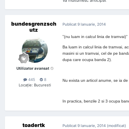
Va multumesc anticipat
bundesgrenzsch
Publicat
9 Ianuarie, 2014
utz
”(nu luam in calcul linia de tramvai)”
Ba luam in calcul linia de tramvai, ac
masini si un tramvai, cel de pe band
dupa care ocupa banda 2).
Utilizator avansat
445
8
Nu exista un articol anume, se ia d
Locaţie
:
Bucuresti
In practica, benzile 2 si 3 ocupa b
toadertk
Publicat
9 Ianuarie, 2014
(modificat)