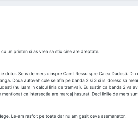
 cu un prieten si as vrea sa stiu cine are dreptate.
tie dritor. Sens de mers dinspre Camil Ressu spre Calea Dudesti. Din
stanga. Doua autovehicule se afla pe banda 2 si 3 si isi doresc sa me
Dudesti (nu luam in calcul linia de tramvai). Eu sustin ca banda 2 va a
e mentionat ca intersectia are marcaj hasurat. Deci liniile de mers sun
e lege. Le-am rasfoit pe toate dar nu am gasit ceva asemanator.