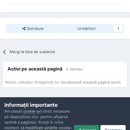
Distribuie
Urmăritori
1
Mergi la lista de subiecte
Activi pe această pagină
0 membri
Niciun utilizator înregistrat nu vizualizează această pagină acum.
Informaţii importante
Am plasat
cookie-uri
strict necesare
pe dispozitivul dvs. pentru afişarea
Confidenţialitate
Contactaţi-ne
Cookies
optimă a paginilor. Puteţi în orice
Copyright © Politisti.ro, 2010 - 2026
moment să
modificaţi setările cookie-
Accept
Respinge