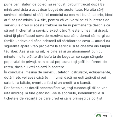
pune bani alături de colegi să renovaţi biroul întrucât după 89
ministerul ăsta a avut doar buget de austeritate. Nu uita să-ţi
schimbi telefonul şi să îţi iei modelul cu cea mai bună baterie, ideal
ar fi să ţină minim 3-4 zile, pentru că vei vorbi pe el în interes de
serviciu la greu şi acesta trebuie să fie în permanenţă deschis ca
să poţi fi chemat la serviciu exact când îţi este lumea mai dragă,
când îţi planificasei ceva de rezolvat sau când doreai să mergi cu
familia undeva ori când prietenii tăi sărbătoresc ceva ... atunci cu
siguranţă apare vreo problemă la serviciu şi te cheamă din timpul
tău liber. Aaa şi să nu uit, e bine să ai un abonament bun cu
minute multe plătite din leafa ta de bugetar ce suge sângele
poporului de privaţi, asta ca să poţi suna toţi şefii indiferent de
reţea, dacă nu vrei să cazi în abatere.
În concluzie, maşină de serviciu, telefon, calculator, echipamente,
dotări, etc vei avea căcălău ... numai dacă nu eşti zgârcit şi pui
salariul la bătaie, eventual faci şi un credit la o bancă.
Dar ăstea sunt detalii nesemnificative, toţi cunoscuţii tăi se vor
uita invidioşi la tine gândindu-se la sporurile, indemnizaţiile şi
tichetele de vacanţă pe care cred ei că le primeşti ca poliţist.
23