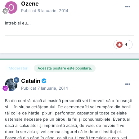
Ozene
Publicat
6 Ianuarie, 2014
intreb si eu...
4
Moderator
Această postare este populară.
Catalin
Publicat
7 Ianuarie, 2014
Ba din contră, dacă ai maşină personală vei fi nevoit să o foloseşti
şi ... în slujba cetăţeanului. De asemenea îţi vei cumpăra din banii
tăi colile de hârtie, pixuri, perforator, capsator şi toate celelalte
ustensile necesare pe un birou, la fel şi consumabilele. Eventual
dacă ai calculator şi imprimantă acasă, de voie, de nevoie îl vei
duce la serviciu şi vei semna singurel că le donezi instituţiei.
Başca că din când în când, ca să nu-ţi cadă tencuiala-n cap, vei