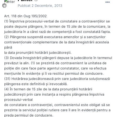
Publicat
2 Decembrie, 2013
Art. 118 din Oug 195/2002
(1) Împotriva procesului-verbal de constatare a contravenţiilor se
poate depune plângere, în termen de 15 zile de la comunicare, la
judecătoria în a cărei rază de competenţă a fost constatată fapta.
(2) Plângerea suspendă executarea amenzilor şi a sancţiunilor
contravenţionale complementare de la data înregistrării acesteia
până
la data pronunţării hotărârii judecătoreşti.
(3) Dovada înregistrării plângerii depuse la judecătorie în termenul
prevăzut la alin. (1) se prezintă de contravenient la unitatea de
poliţie din care face parte agentul constatator, care va efectua
menţiunile în evidenţe şi îi va restitui permisul de conducere.
(31) Hotărârea judecătorească prin care judecătoria soluţionează
plângerea este definitivă şi irevocabilă.
(4) În termen de 15 zile de la data pronunţării hotărârii
judecătoreşti prin care instanţa a respins plângerea împotriva
procesului-verbal
de constatare a contravenţiei, contravenientul este obligat să se
prezinte la serviciul poliţiei rutiere care îl are în evidenţă pentru a
preda permisul de conducere.