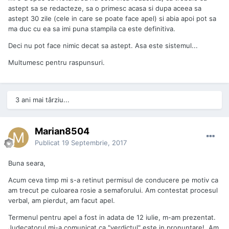
astept sa se redacteze, sa o primesc acasa si dupa aceea sa
astept 30 zile (cele in care se poate face apel) si abia apoi pot sa
ma duc cu ea sa imi puna stampila ca este definitiva.
Deci nu pot face nimic decat sa astept. Asa este sistemul...
Multumesc pentru raspunsuri.
3 ani mai târziu...
Marian8504
Publicat
19 Septembrie, 2017
Buna seara,
Acum ceva timp mi s-a retinut permisul de conducere pe motiv ca
am trecut pe culoarea rosie a semaforului. Am contestat procesul
verbal, am pierdut, am facut apel.
Termenul pentru apel a fost in adata de 12 iulie, m-am prezentat.
Judecatorul mi-a comunicat ca "verdictul" este in pronuntare! Am