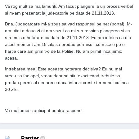
Va rog mult sa ma lamuriti. Am facut plangere la un proces verbal
si m-am prezentat la judecatorie pe data de 21.11.2013.
Dna. Judecatoare mi-a spus sa vad raspunsul pe net (portal). M-
am uitat a doua zi ai am vazut ca mi s-a respins plangerea si ca
s-a emis o hotarare cu data de 21.11.2013. Eu am inteles ca din
acest moment am 15 zile sa predau permisul, cum scrie pe o
hartie care am primit-o de la Politie. Nu am primit inca nimic
acasa.
Intrebarea mea: Este aceasta hotarare decisiva? Eu nu mai
vreau sa fac apel, vreau doar sa stiu exact cand trebuie sa
predau permisul deoarece daca intarzii creste termenul cu inca
30 zile.
Va multumesc anticipat pentru raspuns!
Panter