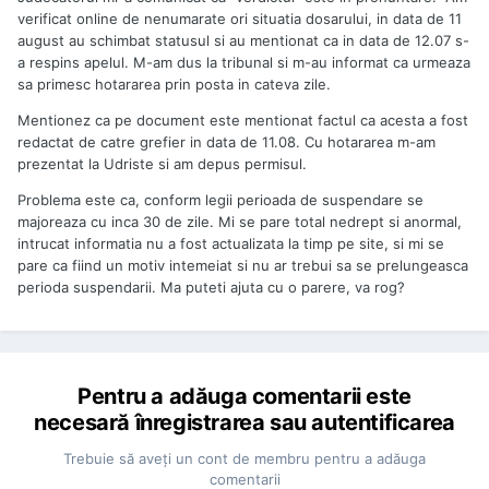
verificat online de nenumarate ori situatia dosarului, in data de 11
august au schimbat statusul si au mentionat ca in data de 12.07 s-
a respins apelul. M-am dus la tribunal si m-au informat ca urmeaza
sa primesc hotararea prin posta in cateva zile.
Mentionez ca pe document este mentionat factul ca acesta a fost
redactat de catre grefier in data de 11.08. Cu hotararea m-am
prezentat la Udriste si am depus permisul.
Problema este ca, conform legii perioada de suspendare se
majoreaza cu inca 30 de zile. Mi se pare total nedrept si anormal,
intrucat informatia nu a fost actualizata la timp pe site, si mi se
pare ca fiind un motiv intemeiat si nu ar trebui sa se prelungeasca
perioda suspendarii. Ma puteti ajuta cu o parere, va rog?
Pentru a adăuga comentarii este
necesară înregistrarea sau autentificarea
Trebuie să aveţi un cont de membru pentru a adăuga
comentarii