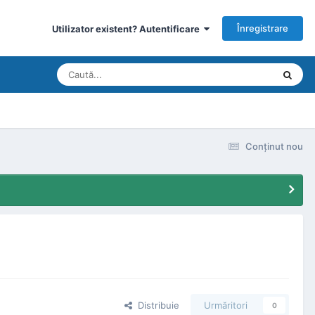
Înregistrare
Utilizator existent? Autentificare
Conţinut nou
Distribuie
Urmăritori
0