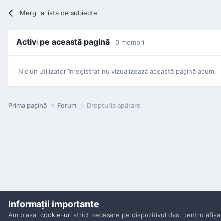
Mergi la lista de subiecte
Activi pe această pagină
0 membri
Niciun utilizator înregistrat nu vizualizează această pagină acum.
Prima pagină
Forum
Dreptul la apărare
Informaţii importante
Am plasat
cookie-uri
strict necesare pe dispozitivul dvs. pentru afişa