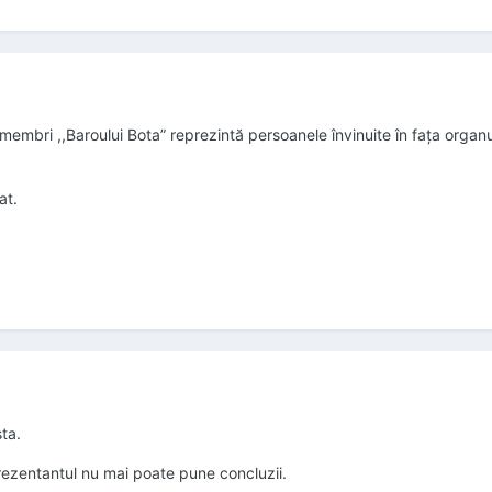
membri ,,Baroului Bota” reprezintă persoanele învinuite în fața orga
at.
ta.
prezentantul nu mai poate pune concluzii.