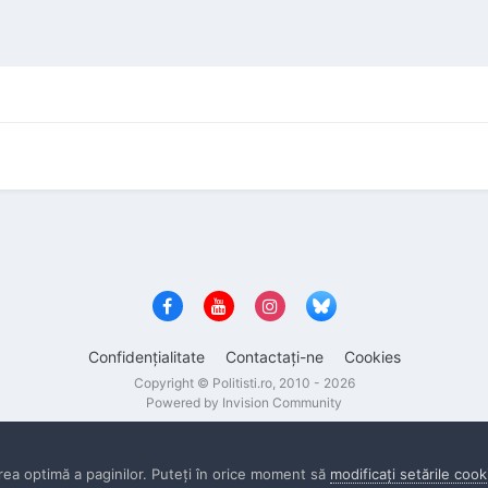
Confidenţialitate
Contactaţi-ne
Cookies
Copyright © Politisti.ro, 2010 - 2026
Powered by Invision Community
rea optimă a paginilor. Puteţi în orice moment să
modificaţi setările cook