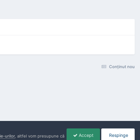
Conţinut nou
Accept
Respinge
ie-urilor
, altfel vom presupune că