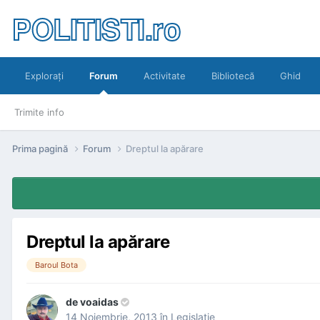
POLITISTI.ro
Exploraţi
Forum
Activitate
Bibliotecă
Ghid
Trimite info
Prima pagină
Forum
Dreptul la apărare
Dreptul la apărare
Baroul Bota
de
voaidas
14 Noiembrie, 2013
în
Legislaţie