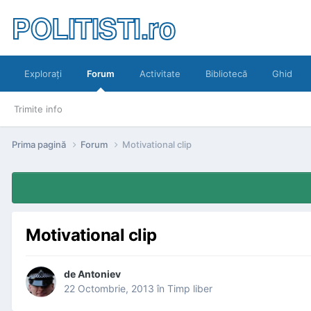
POLITISTI.ro
Exploraţi
Forum
Activitate
Bibliotecă
Ghid
Trimite info
Prima pagină
Forum
Motivational clip
Motivational clip
de
Antoniev
22 Octombrie, 2013
în
Timp liber