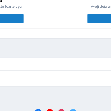
u
te foarte uşor!
Aveţi deja u