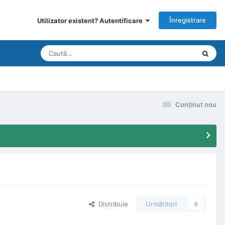
Înregistrare
Utilizator existent? Autentificare
Conţinut nou
Distribuie
Urmăritori
0