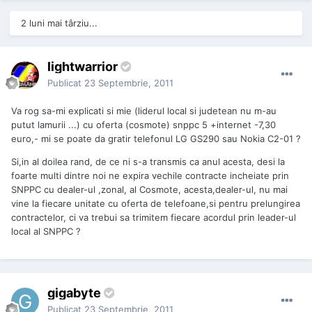
2 luni mai târziu...
lightwarrior
Publicat
23 Septembrie, 2011
Va rog sa-mi explicati si mie (liderul local si judetean nu m-au
putut lamurii ...) cu oferta (cosmote) snppc 5 +internet -7,30
euro,- mi se poate da gratir telefonul LG GS290 sau Nokia C2-01 ?
Si,in al doilea rand, de ce ni s-a transmis ca anul acesta, desi la
foarte multi dintre noi ne expira vechile contracte incheiate prin
SNPPC cu dealer-ul ,zonal, al Cosmote, acesta,dealer-ul, nu mai
vine la fiecare unitate cu oferta de telefoane,si pentru prelungirea
contractelor, ci va trebui sa trimitem fiecare acordul prin leader-ul
local al SNPPC ?
gigabyte
Publicat
23 Septembrie, 2011