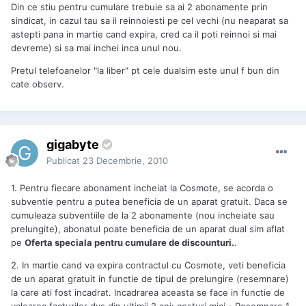
Din ce stiu pentru cumulare trebuie sa ai 2 abonamente prin
sindicat, in cazul tau sa il reinnoiesti pe cel vechi (nu neaparat sa
astepti pana in martie cand expira, cred ca il poti reinnoi si mai
devreme) si sa mai inchei inca unul nou.
Pretul telefoanelor "la liber" pt cele dualsim este unul f bun din
cate observ.
gigabyte
Publicat
23 Decembrie, 2010
1. Pentru fiecare abonament incheiat la Cosmote, se acorda o
subventie pentru a putea beneficia de un aparat gratuit. Daca se
cumuleaza subventiile de la 2 abonamente (nou incheiate sau
prelungite), abonatul poate beneficia de un aparat dual sim aflat
pe
Oferta speciala pentru cumulare de discounturi.
.
2. In martie cand va expira contractul cu Cosmote, veti beneficia
de un aparat gratuit in functie de tipul de prelungire (resemnare)
la care ati fost incadrat. Incadrarea aceasta se face in functie de
valoarea facturilor dvs din ultimii 2 ani: costuri mici - Resemnare 1,