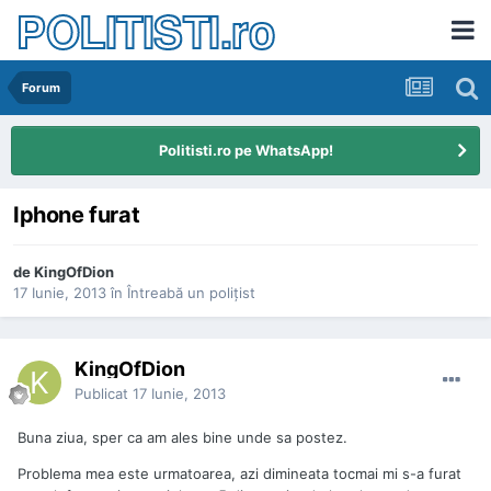
POLITISTI.ro
Forum
Politisti.ro pe WhatsApp!
Iphone furat
de
KingOfDion
17 Iunie, 2013
în
Întreabă un poliţist
KingOfDion
Publicat
17 Iunie, 2013
Buna ziua, sper ca am ales bine unde sa postez.
Problema mea este urmatoarea, azi dimineata tocmai mi s-a furat