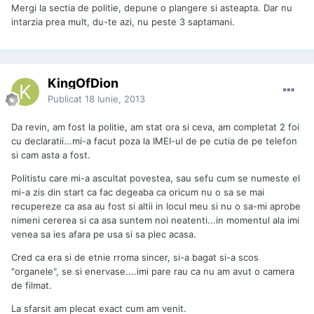
Mergi la sectia de politie, depune o plangere si asteapta. Dar nu
intarzia prea mult, du-te azi, nu peste 3 saptamani.
KingOfDion
Publicat
18 Iunie, 2013
Da revin, am fost la politie, am stat ora si ceva, am completat 2 foi
cu declaratii...mi-a facut poza la IMEI-ul de pe cutia de pe telefon
si cam asta a fost.
Politistu care mi-a ascultat povestea, sau sefu cum se numeste el
mi-a zis din start ca fac degeaba ca oricum nu o sa se mai
recupereze ca asa au fost si altii in locul meu si nu o sa-mi aprobe
nimeni cererea si ca asa suntem noi neatenti...in momentul ala imi
venea sa ies afara pe usa si sa plec acasa.
Cred ca era si de etnie rroma sincer, si-a bagat si-a scos
"organele", se si enervase....imi pare rau ca nu am avut o camera
de filmat.
La sfarsit am plecat exact cum am venit.