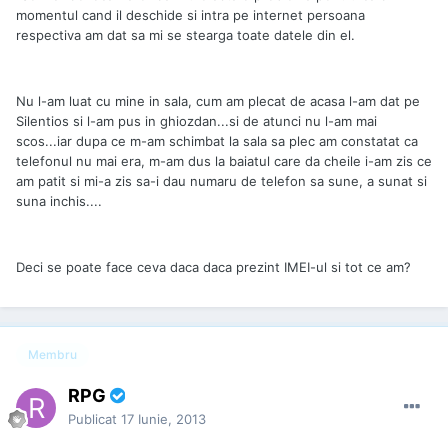
momentul cand il deschide si intra pe internet persoana
respectiva am dat sa mi se stearga toate datele din el.
Nu l-am luat cu mine in sala, cum am plecat de acasa l-am dat pe
Silentios si l-am pus in ghiozdan...si de atunci nu l-am mai
scos...iar dupa ce m-am schimbat la sala sa plec am constatat ca
telefonul nu mai era, m-am dus la baiatul care da cheile i-am zis ce
am patit si mi-a zis sa-i dau numaru de telefon sa sune, a sunat si
suna inchis....
Deci se poate face ceva daca daca prezint IMEI-ul si tot ce am?
Membru
RPG
Publicat
17 Iunie, 2013