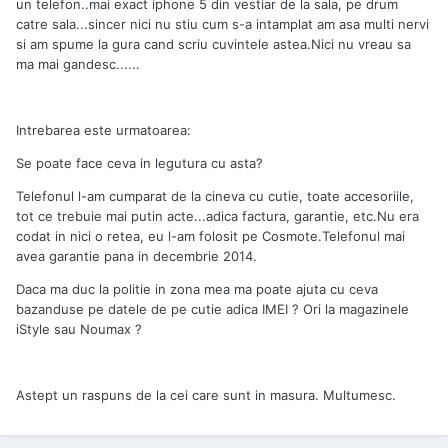
un telefon..mai exact iphone 5 din vestiar de la sala, pe drum
catre sala...sincer nici nu stiu cum s-a intamplat am asa multi nervi
si am spume la gura cand scriu cuvintele astea.Nici nu vreau sa
ma mai gandesc......
Intrebarea este urmatoarea:
Se poate face ceva in legutura cu asta?
Telefonul l-am cumparat de la cineva cu cutie, toate accesoriile,
tot ce trebuie mai putin acte...adica factura, garantie, etc.Nu era
codat in nici o retea, eu l-am folosit pe Cosmote.Telefonul mai
avea garantie pana in decembrie 2014.
Daca ma duc la politie in zona mea ma poate ajuta cu ceva
bazanduse pe datele de pe cutie adica IMEI ? Ori la magazinele
iStyle sau Noumax ?
Astept un raspuns de la cei care sunt in masura. Multumesc.