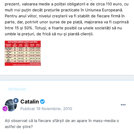
prezent, valoarea medie a poliţei obligatorii e de circa 110 euro, cu
mult
mai
puţin decât preţurile practicate în Uniunea Europeană.
Pentru anul viitor, nivelul creşterii va fi stabilit de fiecare firmă în
parte, dar, potrivit unor surse de pe piaţă, majorarea va fi cuprinsă
între 15 şi 50%. Totuşi, e foarte posibil ca unele societăţi să nu
umble la preţuri, de frică să nu-şi piardă clienţii.
Moderator
Catalin
Publicat
19 Noiembrie, 2010
Ați observat că la fiecare sfârșit de an apare în mass-media o
astfel de știre?