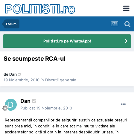
POLITISTI.ro
Forum
Politisti.ro pe WhatsApp!
Se scumpeste RCA-ul
de
Dan
19 Noiembrie, 2010
în
Discuţii generale
Dan
Publicat
19 Noiembrie, 2010
Reprezentanţii companiilor de asigurări susţin că actualele preţuri
sunt prea mici, în condiţiile în care tot
mai
multe victime ale
accidentelor solicită şi obţin în instanţă despăgubiri uriaşe. În