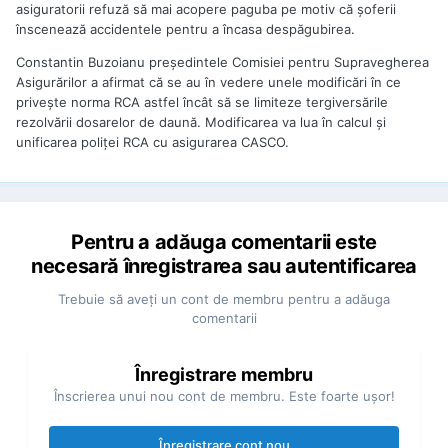
asiguratorii refuză să mai acopere paguba pe motiv că şoferii
înscenează accidentele pentru a încasa despăgubirea.
Constantin Buzoianu preşedintele Comisiei pentru Supravegherea
Asigurărilor a afirmat că se au în vedere unele modificări în ce
priveşte norma RCA astfel încât să se limiteze tergiversările
rezolvării dosarelor de daună. Modificarea va lua în calcul şi
unificarea poliţei RCA cu asigurarea CASCO.
Pentru a adăuga comentarii este
necesară înregistrarea sau autentificarea
Trebuie să aveţi un cont de membru pentru a adăuga
comentarii
Înregistrare membru
Înscrierea unui nou cont de membru. Este foarte uşor!
Înregistrare cont nou