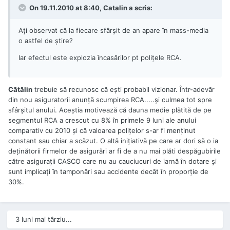
On 19.11.2010 at 8:40, Catalin a scris:
Ați observat că la fiecare sfârșit de an apare în mass-media
o astfel de știre?
Iar efectul este explozia încasărilor pt polițele RCA.
Cătălin
trebuie să recunosc că eşti probabil vizionar. Într-adevăr
din nou asiguratorii anunţă scumpirea RCA.....şi culmea tot spre
sfârşitul anului. Aceştia motivează că dauna medie plătită de pe
segmentul RCA a crescut cu 8% în primele 9 luni ale anului
comparativ cu 2010 şi că valoarea poliţelor s-ar fi menţinut
constant sau chiar a scăzut. O altă iniţiativă pe care ar dori să o ia
deţinătorii firmelor de asigurări ar fi de a nu mai plăti despăgubirile
către asiguraţii CASCO care nu au cauciucuri de iarnă în dotare şi
sunt implicaţi în tamponări sau accidente decât în proporţie de
30%.
3 luni mai târziu...