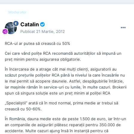
Moderator
Catalin
Publicat
21 Martie, 2012
RCA-ul ar putea să crească cu 50%
Cei care vând poliţe RCA recomandă autorităţilor să impună un
preţ minim pentru asigurarea obligatorie.
În încercarea de a atrage cât mai mulţi clienţi, asiguratorii au
scăzut preţurile poliţelor RCA până la nivelul la care încasările nu
le mai permit să acopere daunele. Astfel, despăgubirile întârzie,
iar maşinile rămân în service-uri cu lunile, în multe cazuri. Brokerii
spun că singura soluţie este un preţ minim al poliţei RCA
„Specialiștii” arată că în mod normal, prima medie ar trebui să
crească cu 50-60%.
În România, dauna medie este de peste 1.500 de euro, iar într-un
an companiile de asigurări plătesc reparaţii pentru 350.000 de
accidente. Multe cazuri ajung însă în instanţă pentru că