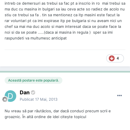
intreb ce demersuri as trebui sa fac pt a inscrio in ro mai trebui sa
ma duc cu masina in bulgari sa iau ceva acte so radiez de acolo nu
stiu ce trebui sa fa . tin sa mentionez ca itp masini este facut la
rar voluntari pt ca imi expirase itp pe bulgaria si nu aveam nici un
chef sa mai ma duc acolo si mam interesat daca se poate face la
noi si da se poate .....(daca ai masina in regula ) sper sa imi
raspundeti va multumesc anticipat
4
Această postare este populară.
Dan
Publicat
17 Mai, 2013
Nu vreau să par răutăcios, dar dacă conduci precum scrii e
groaznic. În altă ordine de idei citește topicul