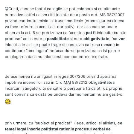
@Cristi, cunosc faptul ca legile se pot colobora si cu alte acte
normative astfel ca am citit inainte de a posta ord. MS 987/2007
privind continutul minim al trusei medicale (eram sigur ca cineva
va face referire la acest act normativ) dar asa cum se poate
observa la art. 6 se precizeaza ca "acestea
pot fi
inlocuite cu alte
produse" adica este o
posibilitate
si nu o
obligativitate,
"
se vor
inlocui". de aici se poate trage si concluzia ca trusa ramane in
continuare "omologata" nefacandu-se precizarea ca isi pierde
omologarea daca nu inlocuiesti componentele expirate.
de asemenea nu am gasit in legea 307/206 privind apãrarea
împotriva incendiilor sau in Ord.
MAI
88/2012 obligativitatea
incarcarii stingatorului de catre o persoana fizica ptr uz propriu,
sunt convins ca exista pe undeva dar momentan nu am gasit-o.
prin urmare, cu "subiect si predicat" (lege, articol si aliniat),
ce
temei legal inscrie politistul rutier in procesul verbal de