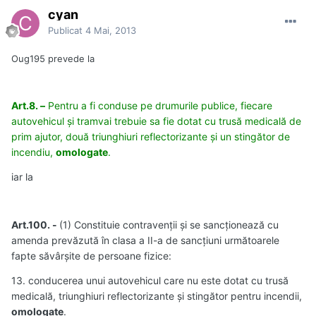
cyan
Publicat
4 Mai, 2013
Oug195 prevede la
Art.8. –
Pentru a fi conduse pe drumurile publice, fiecare
autovehicul şi tramvai trebuie sa fie dotat cu trusă medicală de
prim ajutor, două triunghiuri reflectorizante şi un stingător de
incendiu,
omologate
.
iar la
Art.100. -
(1) Constituie contravenţii şi se sancţionează cu
amenda prevăzută în clasa a II-a de sancţiuni următoarele
fapte săvârşite de persoane fizice:
13. conducerea unui autovehicul care nu este dotat cu trusă
medicală, triunghiuri reflectorizante şi stingător pentru incendii,
omologate
.