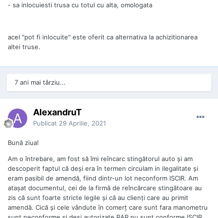
- sa inlocuiesti trusa cu totul cu alta, omologata
acel "pot fi inlocuite" este oferit ca alternativa la achizitionarea
altei truse.
7 ani mai târziu...
AlexandruT
Publicat
29 Aprilie, 2021
Bună ziua!
Am o întrebare, am fost să îmi reîncarc stingătorul auto și am
descoperit faptul că deși era în termen circulam in ilegalitate și
eram pasibil de amendă, fiind dintr-un lot neconform ISCIR. Am
atașat documentul, cei de la firmă de reîncărcare stingătoare au
zis că sunt foarte stricte legile și că au clienți care au primit
amendă. Cică și cele vândute în comerț care sunt fara manometru
sunt neconforme și deși autorizate RAR nu sunt conforme ISCIR