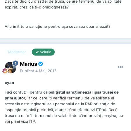
Dacă te duci cu o astfel de trusă, ce are termenul de valabilitate
expirat, crezi că ţi-o omologhează?
Ai primit tu o sancţiune pentru aşa ceva sau doar ai auzit?
Moderator
Soluţie
Marius
Publicat
4 Mai, 2013
cyan
Faci confuzii, pentru că
poliţistul sancţionează lipsa trusei de
prim ajutor
, iar cel care îţi verifică termenul de valabilitate al
acesteia este inginerul sau personalul de la RAR ori staţia de
inspecţie tehnică periodcă, atunci când efectuezi ITP-ul. Dacă
trusa nu este în termenul de valabilitate când prezinţi maşina, nu
vei primi viza ITP.