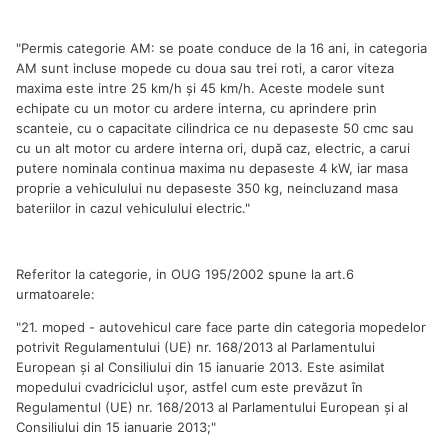
"Permis categorie AM: se poate conduce de la 16 ani, in categoria
AM sunt incluse mopede cu doua sau trei roti, a caror viteza
maxima este intre 25 km/h și 45 km/h. Aceste modele sunt
echipate cu un motor cu ardere interna, cu aprindere prin
scanteie, cu o capacitate cilindrica ce nu depaseste 50 cmc sau
cu un alt motor cu ardere interna ori, după caz, electric, a carui
putere nominala continua maxima nu depaseste 4 kW, iar masa
proprie a vehiculului nu depaseste 350 kg, neincluzand masa
bateriilor in cazul vehiculului electric."
Referitor la categorie, in OUG 195/2002 spune la art.6
urmatoarele:
"21. moped - autovehicul care face parte din categoria mopedelor
potrivit Regulamentului (UE) nr. 168/2013 al Parlamentului
European şi al Consiliului din 15 ianuarie 2013. Este asimilat
mopedului cvadriciclul uşor, astfel cum este prevăzut în
Regulamentul (UE) nr. 168/2013 al Parlamentului European şi al
Consiliului din 15 ianuarie 2013;"