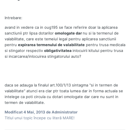
Intrebare:
avand in vedere ca in oug195 se face referire doar la aplicarea
sanctiunii ptr lipsa dotarilor
omologate dar
nu si la termenul de
valabilitate, care este temeiul legal pentru aplicarea sanctiunii
pentru
expirarea termenului de valabilitate
pentru trusa medicala
si stingator respectiv
obligativitatea
inlocuirii kitului pentru trusa
si incarcarea/inlocuirea stingatorului auto?
daca se adauga la finalul art.100/1/13 sintagma "si in termen de
valabilitate" atunci era clar ptr toata lumea dar in forma actuala se
intelege ca poti circula cu dotari omologate dar care nu sunt in
termen de valabilitate.
Modificat
4 Mai, 2013
de Administrator
Titlul unui topic începe cu literă MARE!