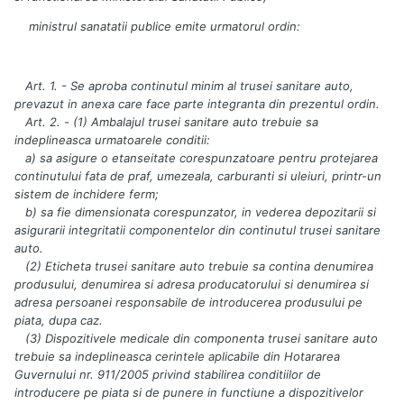
ministrul sanatatii publice emite urmatorul ordin:
Art. 1. - Se aproba continutul minim al trusei sanitare auto,
prevazut in anexa care face parte integranta din prezentul ordin.
Art. 2. - (1) Ambalajul trusei sanitare auto trebuie sa
indeplineasca urmatoarele conditii:
a) sa asigure o etanseitate corespunzatoare pentru protejarea
continutului fata de praf, umezeala, carburanti si uleiuri, printr-un
sistem de inchidere ferm;
b) sa fie dimensionata corespunzator, in vederea depozitarii si
asigurarii integritatii componentelor din continutul trusei sanitare
auto.
(2) Eticheta trusei sanitare auto trebuie sa contina denumirea
produsului, denumirea si adresa producatorului si denumirea si
adresa persoanei responsabile de introducerea produsului pe
piata, dupa caz.
(3) Dispozitivele medicale din componenta trusei sanitare auto
trebuie sa indeplineasca cerintele aplicabile din Hotararea
Guvernului nr. 911/2005 privind stabilirea conditiilor de
introducere pe piata si de punere in functiune a dispozitivelor