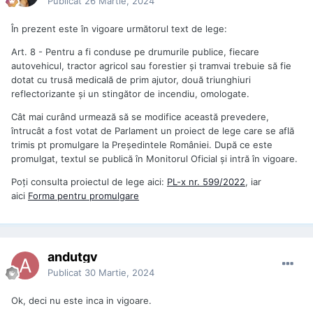
Publicat
26 Martie, 2024
În prezent este în vigoare următorul text de lege:
Art. 8 - Pentru a fi conduse pe drumurile publice, fiecare
autovehicul, tractor agricol sau forestier și tramvai trebuie să fie
dotat cu trusă medicală de prim ajutor, două triunghiuri
reflectorizante și un stingător de incendiu, omologate.
Cât mai curând urmează să se modifice această prevedere,
întrucât a fost votat de Parlament un proiect de lege care se află
trimis pt promulgare la Preşedintele României. După ce este
promulgat, textul se publică în Monitorul Oficial şi intră în vigoare.
Poţi consulta proiectul de lege aici:
PL-x nr. 599/2022
, iar
aici
Forma pentru promulgare
andutgv
Publicat
30 Martie, 2024
Ok, deci nu este inca in vigoare.