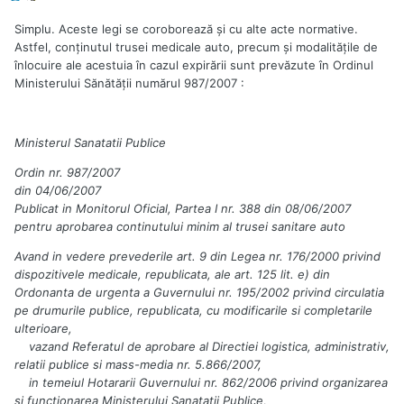
Simplu. Aceste legi se coroborează şi cu alte acte normative.
Astfel, conţinutul trusei medicale auto, precum şi modalităţile de
înlocuire ale acestuia în cazul expirării sunt prevăzute în Ordinul
Ministerului Sănătăţii numărul 987/2007 :
Ministerul Sanatatii Publice
Ordin nr. 987/2007
din 04/06/2007
Publicat in Monitorul Oficial, Partea I nr. 388 din 08/06/2007
pentru aprobarea continutului minim al trusei sanitare auto
Avand in vedere prevederile art. 9 din Legea nr. 176/2000 privind
dispozitivele medicale, republicata, ale art. 125 lit. e) din
Ordonanta de urgenta a Guvernului nr. 195/2002 privind circulatia
pe drumurile publice, republicata, cu modificarile si completarile
ulterioare,
vazand Referatul de aprobare al Directiei logistica, administrativ,
relatii publice si mass-media nr. 5.866/2007,
in temeiul Hotararii Guvernului nr. 862/2006 privind organizarea
si functionarea Ministerului Sanatatii Publice,