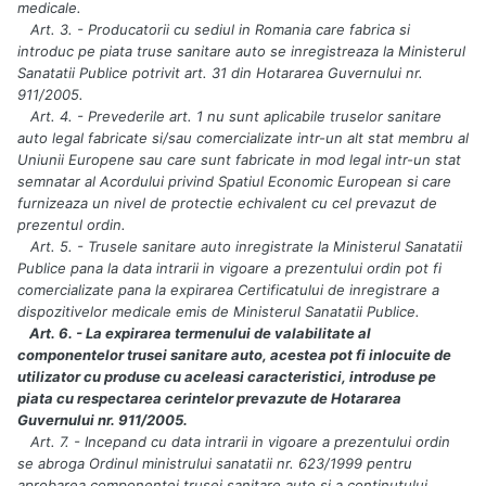
medicale.
Art. 3. - Producatorii cu sediul in Romania care fabrica si
introduc pe piata truse sanitare auto se inregistreaza la Ministerul
Sanatatii Publice potrivit art. 31 din Hotararea Guvernului nr.
911/2005.
Art. 4. - Prevederile art. 1 nu sunt aplicabile truselor sanitare
auto legal fabricate si/sau comercializate intr-un alt stat membru al
Uniunii Europene sau care sunt fabricate in mod legal intr-un stat
semnatar al Acordului privind Spatiul Economic European si care
furnizeaza un nivel de protectie echivalent cu cel prevazut de
prezentul ordin.
Art. 5. - Trusele sanitare auto inregistrate la Ministerul Sanatatii
Publice pana la data intrarii in vigoare a prezentului ordin pot fi
comercializate pana la expirarea Certificatului de inregistrare a
dispozitivelor medicale emis de Ministerul Sanatatii Publice.
Art. 6. - La expirarea termenului de valabilitate al
componentelor trusei sanitare auto, acestea pot fi inlocuite de
utilizator cu produse cu aceleasi caracteristici, introduse pe
piata cu respectarea cerintelor prevazute de Hotararea
Guvernului nr. 911/2005.
Art. 7. - Incepand cu data intrarii in vigoare a prezentului ordin
se abroga Ordinul ministrului sanatatii nr. 623/1999 pentru
aprobarea componentei trusei sanitare auto si a continutului