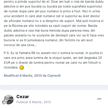
pentru a prinde suportul de el. Doar am luat o rola de banda dublu
adeziva si am pus bucata cu bucata pe toata suprafata suportului
de numar dupa care am pus numarul si prins a fost. Nici in urma
unui accident in care atat numarul cat si suportul au iesit destul
de sifonate numarul nu s-a desprins de suport. Mai poti incerca si
pe la Rizoma pe site totodata sa cauti suport de numar. Banda
dublu adeziva e cea mai buna metoda dupa parerea mea, din
pacate aceasta nu te scuteste de destepti care vor sa iti faca vreo
bucurie si sa iti jumuleasca numarul, din fericire nu am avut
norocul de asa ceva...
P.S. Eu la Yamaha R6 nu aveam nici o lumina la numar, in pozitia in
care era prins avea lumina de la stopul spate, am dat degeaba 20
EUR pe o dracie de lumina pentru numar pe care nu am folosit-o
niciodata.
Modificat
8 Martie, 2013
de CiprianS
Cezar
Publicat
8 Martie, 2013