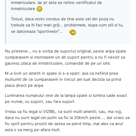
inmatriculare. Iar pt asta se retine certificatul de
inmatriculare
Totusi, daca moto condus de tine este cel din poza nu
trebuie sa iti faci mari griji... problemele, dupa cum stii si tu,
se datoreaza ”sportivelor”...
Nu prietene.., nu e vorba de suportul original, peste aripa spate
cumparasem si montasem un alt suport pentru a nu fi nevoit sa
gauresc placa de inmatriculare, comandat de pe un site.
M-a lovit un ametit in spate si s-a spart, asa ca nefiind prea
multumit de ce cumparasem in trecut am luat decizia sa prind
placa direct pe aripa
Luminarea numarului vine de la lampa spate si lumina cade exact
pe numar, cu suport, sau fara suport.
Vreau sa fiu legal si VIZIBIL, ca sunt multi ametiti, sau, ma rog,
daca nu sunt legal cel putin sa fiu la 20km/h peste..., dar urasc sa
fiu oprit pentru prostii de-astea sa pierd timp, mai ales ca anul
asta o sa merg pe-afara mult.