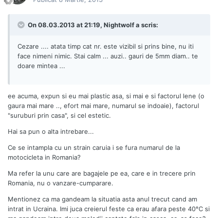
On 08.03.2013 at 21:19, Nightwolf a scris:
Cezare .... atata timp cat nr. este vizibil si prins bine, nu iti
face nimeni nimic. Stai calm ... auzi.. gauri de 5mm diam.. te
doare mintea ...
ee acuma, expun si eu mai plastic asa, si mai e si factorul lene (o
gaura mai mare .., efort mai mare, numarul se indoaie), factorul
"suruburi prin casa", si cel estetic.
Hai sa pun o alta intrebare...
Ce se intampla cu un strain caruia i se fura numarul de la
motocicleta in Romania?
Ma refer la unu care are bagajele pe ea, care e in trecere prin
Romania, nu o vanzare-cumparare.
Mentionez ca ma gandeam la situatia asta anul trecut cand am
intrat in Ucraina. Imi juca creierul feste ca erau afara peste 40°C si