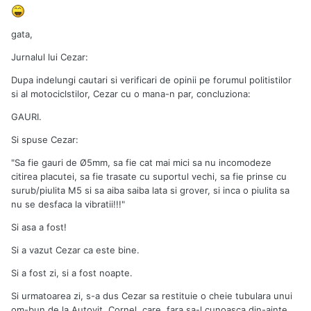
gata,
Jurnalul lui Cezar:
Dupa indelungi cautari si verificari de opinii pe forumul politistilor
si al motociclstilor, Cezar cu o mana-n par, concluziona:
GAURI.
Si spuse Cezar:
"Sa fie gauri de Ø5mm, sa fie cat mai mici sa nu incomodeze
citirea placutei, sa fie trasate cu suportul vechi, sa fie prinse cu
surub/piulita M5 si sa aiba saiba lata si grover, si inca o piulita sa
nu se desfaca la vibratii!!!"
Si asa a fost!
Si a vazut Cezar ca este bine.
Si a fost zi, si a fost noapte.
Si urmatoarea zi, s-a dus Cezar sa restituie o cheie tubulara unui
om-bun de la Autovit, Cornel, care, fara sa-l cunoasca din-ainte,