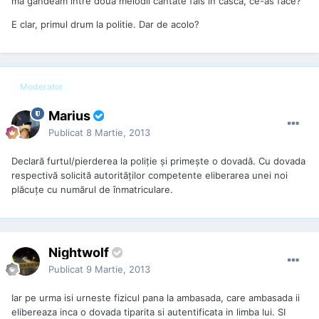
ma gandeam intre doua melodii cantate fals in casca, ce-as face?
E clar, primul drum la politie. Dar de acolo?
Moderator
Marius
Publicat
8 Martie, 2013
Declară furtul/pierderea la poliție și primește o dovadă. Cu dovada
respectivă solicită autorităților competente eliberarea unei noi
plăcuțe cu numărul de înmatriculare.
Nightwolf
Publicat
9 Martie, 2013
Iar pe urma isi urneste fizicul pana la ambasada, care ambasada ii
elibereaza inca o dovada tiparita si autentificata in limba lui. SI