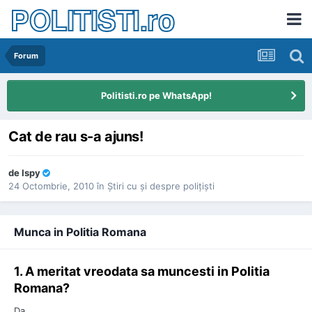
POLITISTI.ro
Forum
Politisti.ro pe WhatsApp!
Cat de rau s-a ajuns!
de
Ispy
24 Octombrie, 2010
în
Ştiri cu şi despre poliţişti
Munca in Politia Romana
1. A meritat vreodata sa muncesti in Politia
Romana?
Da