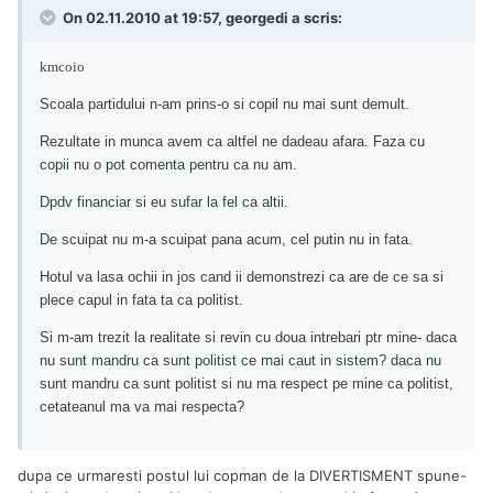
On 02.11.2010 at 19:57, georgedi a scris:
kmcoio
mai
Scoala partidului n-am prins-o si copil nu
sunt demult.
Rezultate in munca avem ca altfel ne dadeau afara. Faza cu
copii nu o pot comenta pentru ca nu am.
Dpdv financiar si eu sufar la fel ca altii.
De scuipat nu m-a scuipat pana acum, cel putin nu in fata.
Hotul va lasa ochii in jos cand ii demonstrezi ca are de ce sa si
plece capul in fata ta ca politist.
Si m-am trezit la realitate si revin cu doua intrebari ptr mine- daca
mai
nu sunt mandru ca sunt politist ce
caut in sistem? daca nu
sunt mandru ca sunt politist si nu ma respect pe mine ca politist,
mai
cetateanul ma va
respecta?
dupa ce urmaresti postul lui copman de la DIVERTISMENT spune-