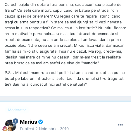
Cu echipajele din dotare fara benzina, cauciucuri sau placute de
frana? Cu sefii care intorc capul cand iei bataie pe strada, "din
cauza lipsei de orientare"? Cu legea care te "apara" atunci cand
tragi cu arma pentru a fi in stare sa mai ajungi sa iti vezi nevasta
acasa in ziua respectiva? Ce mai cauti in institutie? Nu stiu, fiecare
are o motivatie personala...eu mai stau intrucat deocamdata si
repet, deocamdata, nu am unde sa plec altundeva...dar la prima
ocazie plec. NU e ceea ce am crezut. Mi-as risca viata, dar macar
familia sa mi-o stiu asigurata. Insa nu e cazul. Ma rog, crede-ma,
idealist mai mare ca mine nu gasesti, dar m-am trezit la realitate
prea brusc ca sa mai am astfel de vise de "mandrie".
P.S. : Mai esti mandru ca esti politist atunci cand te lupti sa pui cu
botul pe labe un infractor si seful tau ii da drumul si ti-o trage tot
tie? Sau nu ai cunoscut nici astfel de situatii?
Moderator
Marius
Publicat
2 Noiembrie, 2010