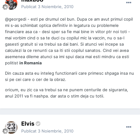
Publicat
3 Noiembrie, 2010
@georgedi - esti pe drumul cel bun. Dupa ce am avut primul copil
mi s-as schimbat optica definitiv in legatura cu problemele
financiare asa ca - desi sper sa fie mai bine in viitor ptr noi toti -
mai vorbim cind o sa te duci cu copilul mic la vaccin, nu o sa-l
gasesti gratuit si va trebui sa dai bani. Si atunci vei incepe sa
calculezi la ce renunti ca sa iti stii copilul sanatos. Cind vei avea
asemenea dileme atunci sa imi spui daca mai esti mindru ca esti
politist
in Romania
Din cauza asta eu inteleg functionarii care primesc shpaga insa nu
si pe cei care o cer de la obraz.
oricum, eu zic ca va trebui sa ne punem centurile de siguranta,
anul 2011 va fi nashpa. dar asta o stim deja cu totii.
Elvis
Publicat
3 Noiembrie, 2010