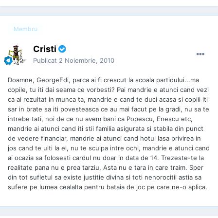
Membru
Cristi
Publicat
2 Noiembrie, 2010
Doamne, GeorgeEdi, parca ai fi crescut la scoala partidului...ma
copile, tu iti dai seama ce vorbesti? Pai mandrie e atunci cand vezi
ca ai rezultat in munca ta, mandrie e cand te duci acasa si copiii iti
sar in brate sa iti povesteasca ce au mai facut pe la gradi, nu sa te
intrebe tati, noi de ce nu avem bani ca Popescu, Enescu etc,
mandrie ai atunci cand iti stii familia asigurata si stabila din punct
de vedere financiar, mandrie ai atunci cand hotul lasa privirea in
jos cand te uiti la el, nu te scuipa intre ochi, mandrie e atunci cand
ai ocazia sa folosesti cardul nu doar in data de 14. Trezeste-te la
realitate pana nu e prea tarziu. Asta nu e tara in care traim. Sper
din tot sufletul sa existe justitie divina si toti nenorocitii astia sa
sufere pe lumea cealalta pentru bataia de joc pe care ne-o aplica.