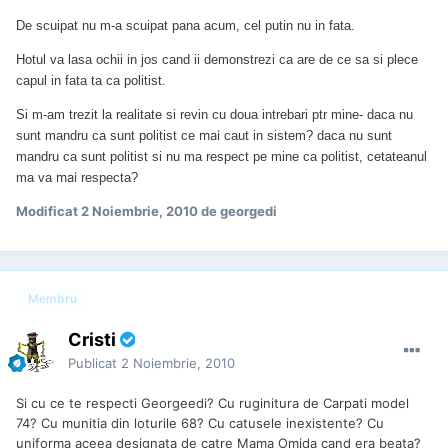
De scuipat nu m-a scuipat pana acum, cel putin nu in fata.
Hotul va lasa ochii in jos cand ii demonstrezi ca are de ce sa si plece
capul in fata ta ca politist.
Si m-am trezit la realitate si revin cu doua intrebari ptr mine- daca nu
mai
sunt mandru ca sunt politist ce
caut in sistem? daca nu sunt
mandru ca sunt politist si nu ma respect pe mine ca politist, cetateanul
mai
ma va
respecta?
Modificat
2 Noiembrie, 2010
de georgedi
Membru
Cristi
Publicat
2 Noiembrie, 2010
Si cu ce te respecti Georgeedi? Cu ruginitura de Carpati model
74? Cu munitia din loturile 68? Cu catusele inexistente? Cu
uniforma aceea designata de catre Mama Omida cand era beata?