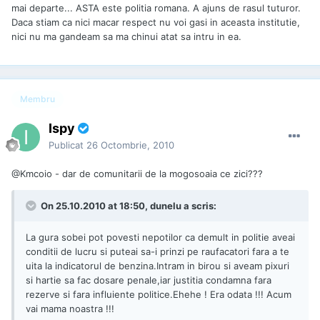
mai departe... ASTA este politia romana. A ajuns de rasul tuturor.
Daca stiam ca nici macar respect nu voi gasi in aceasta institutie,
nici nu ma gandeam sa ma chinui atat sa intru in ea.
Membru
Ispy
Publicat
26 Octombrie, 2010
@Kmcoio - dar de comunitarii de la mogosoaia ce zici???
On 25.10.2010 at 18:50, dunelu a scris:
La gura sobei pot povesti nepotilor ca demult in politie aveai
conditii de lucru si puteai sa-i prinzi pe raufacatori fara a te
uita la indicatorul de benzina.Intram in birou si aveam pixuri
si hartie sa fac dosare penale,iar justitia condamna fara
rezerve si fara influiente politice.Ehehe ! Era odata !!! Acum
vai mama noastra !!!