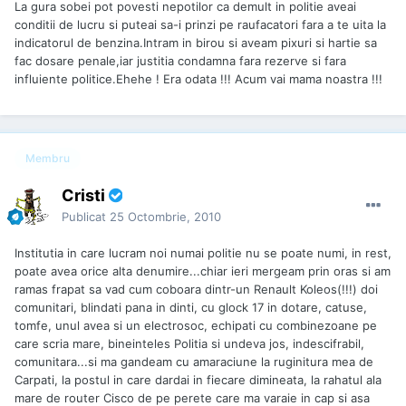
La gura sobei pot povesti nepotilor ca demult in politie aveai
conditii de lucru si puteai sa-i prinzi pe raufacatori fara a te uita la
indicatorul de benzina.Intram in birou si aveam pixuri si hartie sa
fac dosare penale,iar justitia condamna fara rezerve si fara
influiente politice.Ehehe ! Era odata !!! Acum vai mama noastra !!!
Membru
Cristi
Publicat
25 Octombrie, 2010
Institutia in care lucram noi numai politie nu se poate numi, in rest,
poate avea orice alta denumire...chiar ieri mergeam prin oras si am
ramas frapat sa vad cum coboara dintr-un Renault Koleos(!!!) doi
comunitari, blindati pana in dinti, cu glock 17 in dotare, catuse,
tomfe, unul avea si un electrosoc, echipati cu combinezoane pe
care scria mare, bineinteles Politia si undeva jos, indescifrabil,
comunitara...si ma gandeam cu amaraciune la ruginitura mea de
Carpati, la postul in care dardai in fiecare dimineata, la rahatul ala
mare de router Cisco de pe perete care ma varaie in cap si asa