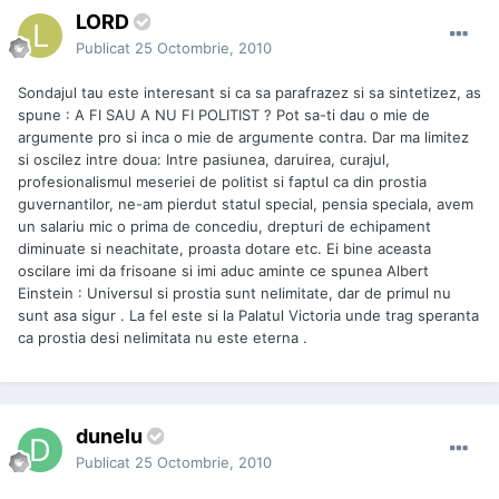
LORD
Publicat
25 Octombrie, 2010
Sondajul tau este interesant si ca sa parafrazez si sa sintetizez, as
spune : A FI SAU A NU FI POLITIST ? Pot sa-ti dau o mie de
argumente pro si inca o mie de argumente contra. Dar ma limitez
si oscilez intre doua: Intre pasiunea, daruirea, curajul,
profesionalismul meseriei de politist si faptul ca din prostia
guvernantilor, ne-am pierdut statul special, pensia speciala, avem
un salariu mic o prima de concediu, drepturi de echipament
diminuate si neachitate, proasta dotare etc. Ei bine aceasta
oscilare imi da frisoane si imi aduc aminte ce spunea Albert
Einstein : Universul si prostia sunt nelimitate, dar de primul nu
sunt asa sigur . La fel este si la Palatul Victoria unde trag speranta
ca prostia desi nelimitata nu este eterna .
dunelu
Publicat
25 Octombrie, 2010