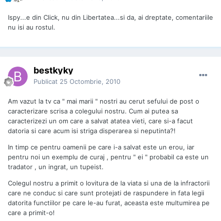
Ispy...e din Click, nu din Libertatea...si da, ai dreptate, comentariile
nu isi au rostul.
bestkyky
Publicat
25 Octombrie, 2010
Am vazut la tv ca " mai marii " nostri au cerut sefului de post o
caracterizare scrisa a colegului nostru. Cum ai putea sa
caracterizezi un om care a salvat atatea vieti, care si-a facut
datoria si care acum isi striga disperarea si neputinta?!
In timp ce pentru oamenii pe care i-a salvat este un erou, iar
pentru noi un exemplu de curaj , pentru " ei " probabil ca este un
tradator , un ingrat, un tupeist.
Colegul nostru a primit o lovitura de la viata si una de la infractorii
care ne conduc si care sunt protejati de raspundere in fata legii
datorita functiilor pe care le-au furat, aceasta este multumirea pe
care a primit-o!