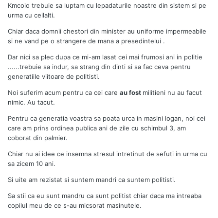
Kmcoio trebuie sa luptam cu lepadaturile noastre din sistem si pe
urma cu ceilalti.
Chiar daca domnii chestori din minister au uniforme impermeabile
si ne vand pe o strangere de mana a presedintelui .
Dar nici sa plec dupa ce mi-am lasat cei mai frumosi ani in politie
......trebuie sa indur, sa strang din dinti si sa fac ceva pentru
generatiile viitoare de politisti.
Noi suferim acum pentru ca cei care
au fost
militieni nu au facut
nimic. Au tacut.
Pentru ca generatia voastra sa poata urca in masini logan, noi cei
care am prins ordinea publica ani de zile cu schimbul 3, am
coborat din palmier.
Chiar nu ai idee ce insemna stresul intretinut de sefuti in urma cu
sa zicem 10 ani.
Si uite am rezistat si suntem mandri ca suntem politisti.
Sa stii ca eu sunt mandru ca sunt politist chiar daca ma intreaba
copilul meu de ce s-au micsorat masinutele.