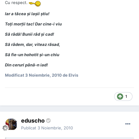
Cu respect.
Iar a tăcea şi laşii ştiu!
Toţi morţii tac! Dar cine-i viu
Să râdă! Bunii râd şi cad!
Să râdem, dar, viteaz răsad,
Să fie-un hohotit şi-un chiu
Din ceruri până-n iad!
Modificat
3 Noiembrie, 2010
de Elvis
1
eduscho
Publicat
3 Noiembrie, 2010