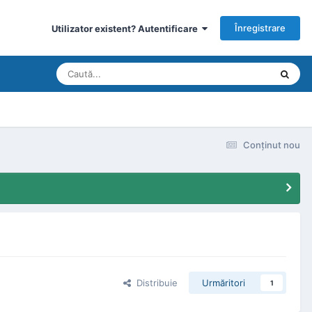
Înregistrare
Utilizator existent? Autentificare
Conţinut nou
Distribuie
Urmăritori
1