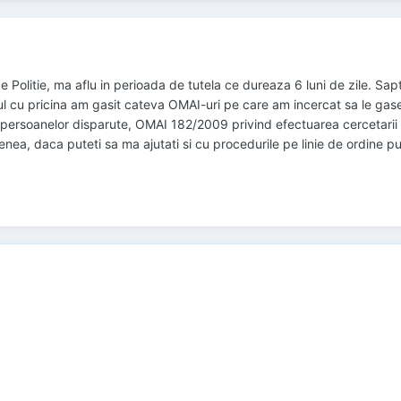
de Politie, ma aflu in perioada de tutela ce dureaza 6 luni de zile. Sa
ul cu pricina am gasit cateva OMAI-uri pe care am incercat sa le gas
persoanelor disparute, OMAI 182/2009 privind efectuarea cercetarii 
enea, daca puteti sa ma ajutati si cu procedurile pe linie de ordin