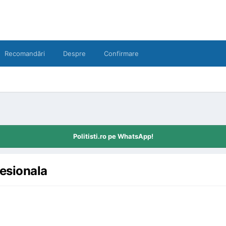
Recomandări
Despre
Confirmare
Politisti.ro pe WhatsApp!
fesionala