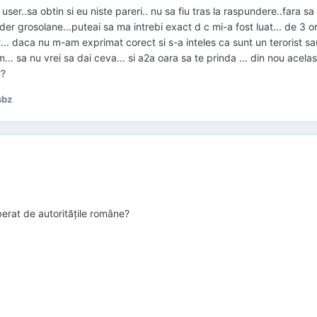
 user..sa obtin si eu niste pareri.. nu sa fiu tras la raspundere..fara sa
der grosolane...puteai sa ma intrebi exact d c mi-a fost luat... de 3 or
... daca nu m-am exprimat corect si s-a inteles ca sunt un terorist s
... sa nu vrei sa dai ceva... si a2a oara sa te prinda ... din nou acelasi 
??
sbz
erat de autoritățile române?