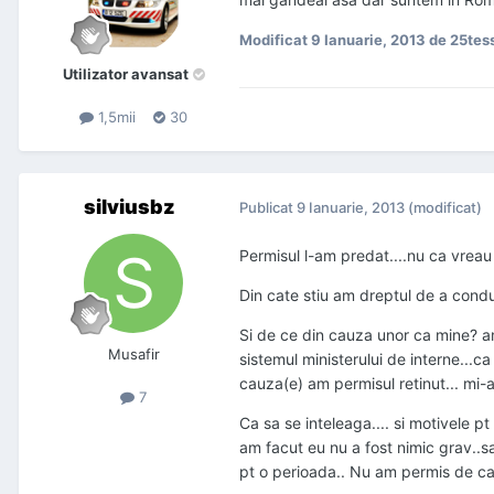
Modificat
9 Ianuarie, 2013
de 25tes
Utilizator avansat
1,5mii
30
silviusbz
Publicat
9 Ianuarie, 2013
(modificat)
Permisul l-am predat....nu ca vreau 
Din cate stiu am dreptul de a cond
Si de ce din cauza unor ca mine? a
Musafir
sistemul ministerului de interne...ca
cauza(e) am permisul retinut... mi-a
7
Ca sa se inteleaga.... si motivele p
am facut eu nu a fost nimic grav..sa
pt o perioada.. Nu am permis de cat