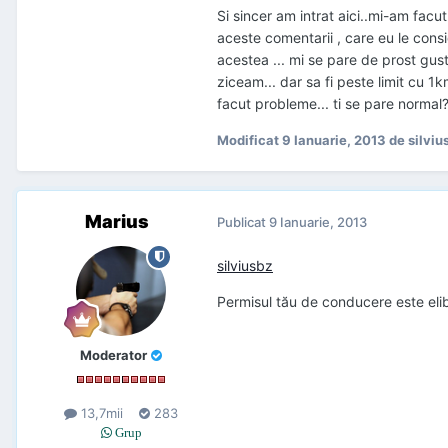
Si sincer am intrat aici..mi-am facut
aceste comentarii , care eu le consi
acestea ... mi se pare de prost gust
ziceam... dar sa fi peste limit cu 1km
facut probleme... ti se pare normal
Modificat
9 Ianuarie, 2013
de silviu
Marius
Publicat
9 Ianuarie, 2013
silviusbz
Permisul tău de conducere este elib
Moderator
13,7mii
283
Grup