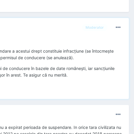
Moderator
dare a acestui drept constituie infracțiune (se întocmește
v permisul de conducere (se anulează).
lui de conducere în bazele de date românești, iar sancțiunile
șor în arest. Te asigur că nu merită.
nu a expirat perioada de suspendare. In orice tara civilizata nu
ului 2012 pe soselele din tara noastra au decedat 2018 persoane.