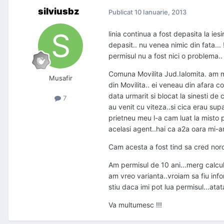
silviusbz
Publicat
10 Ianuarie, 2013
linia continua a fost depasita la ie
depasit.. nu venea nimic din fata...
permisul nu a fost nici o problema..
Comuna Movilita Jud.Ialomita. am me
Musafir
din Movilita.. ei veneau din afara c
data urmarit si blocat la sinesti de
7
au venit cu viteza..si cica erau supa
prietneu meu l-a cam luat la misto pe 
acelasi agent..hai ca a2a oara mi-am
Cam acesta a fost tind sa cred nor
Am permisul de 10 ani...merg calcula
am vreo varianta..vroiam sa fiu info
stiu daca imi pot lua permisul...atat
Va multumesc !!!