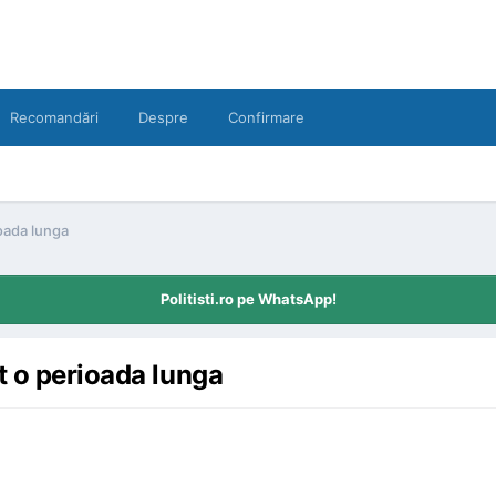
Recomandări
Despre
Confirmare
ioada lunga
Politisti.ro pe WhatsApp!
t o perioada lunga