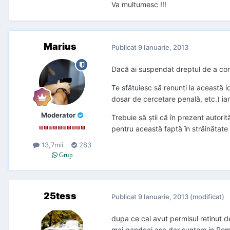
Va multumesc !!!
Marius
Publicat
9 Ianuarie, 2013
Dacă ai suspendat dreptul de a condu
Te sfătuiesc să renunți la această 
dosar de cercetare penală, etc.) ia
Moderator
Trebuie să știi că în prezent autori
pentru această faptă în străinătate s
13,7mii
283
Grup
25tess
Publicat
9 Ianuarie, 2013
(modificat)
dupa ce cai avut permisul retinut de
mai gandeai asa dar suntem in Roman