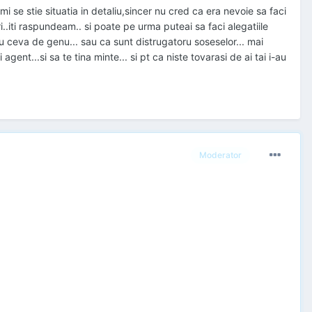
 mi se stie situatia in detaliu,sincer nu cred ca era nevoie sa faci
i..iti raspundeam.. si poate pe urma puteai sa faci alegatiile
au ceva de genu... sau ca sunt distrugatoru soseselor... mai
agent...si sa te tina minte... si pt ca niste tovarasi de ai tai i-au
Moderator