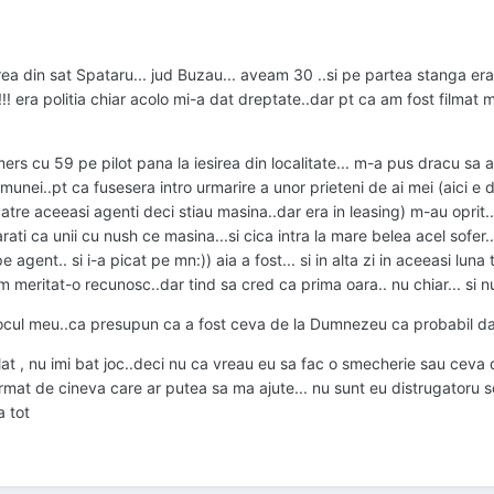
sirea din sat Spataru... jud Buzau... aveam 30 ..si pe partea stanga era
 !!! era politia chiar acolo mi-a dat dreptate..dar pt ca am fost filma
rs cu 59 pe pilot pana la iesirea din localitate... m-a pus dracu sa a
omunei..pt ca fusesera intro urmarire a unor prieteni de ai mei (aici e 
 catre aceeasi agenti deci stiau masina..dar era in leasing) m-au oprit
rati ca unii cu nush ce masina...si cica intra la mare belea acel sofer
agent.. si i-a picat pe mn:)) aia a fost... si in alta zi in aceeasi luna t
 meritat-o recunosc..dar tind sa cred ca prima oara.. nu chiar... si nu
ocul meu..ca presupun ca a fost ceva de la Dumnezeu ca probabil da
t , nu imi bat joc..deci nu ca vreau eu sa fac o smecherie sau ceva de
rmat de cineva care ar putea sa ma ajute... nu sunt eu distrugatoru so
a tot