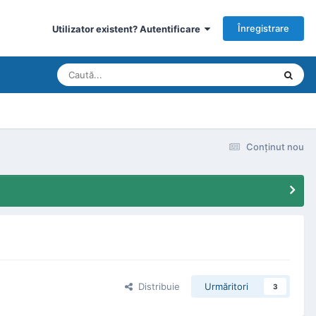
Înregistrare
Utilizator existent? Autentificare
Conţinut nou
Distribuie
Urmăritori
3