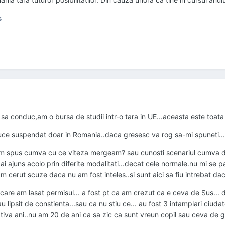
s
sa conduc,am o bursa de studii intr-o tara in UE...aceasta este toata 
uce suspendat doar in Romania..daca gresesc va rog sa-mi spuneti...
m spus cumva cu ce viteza mergeam? sau cunosti scenariul cumva de 
 ai ajuns acolo prin diferite modalitati...decat cele normale.nu mi se pa
m cerut scuze daca nu am fost inteles..si sunt aici sa fiu intrebat daca
t care am lasat permisul... a fost pt ca am crezut ca e ceva de Sus...
u lipsit de constienta...sau ca nu stiu ce... au fost 3 intamplari ciud
iva ani..nu am 20 de ani ca sa zic ca sunt vreun copil sau ceva de g