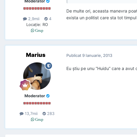
Moderator
De multe ori, aceasta manevra poate
exista un politist care sta tot timpul 
2,9mii
4
Locaţie
:
RO
Grup
Marius
Publicat
9 Ianuarie, 2013
Eu știu pe unu ”Huidu” care a avut 
Moderator
13,7mii
283
Grup