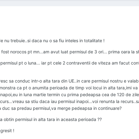
u trebuie..si daca nu o sa fiu inteles in totalitate !
fost norocos pt mn...am avut luat permisul de 3 ori... prima oara la sf l
permisul pt o luna... iar pt cele 2 contraventii de viteza am facut con
esc sa conduc intr-o alta tara din UE..in care permisul nostru e vala
nstra ca pt o anumita perioada de timp voi locui in alta tara,imi va 
napoi,eu in luna martie termin cu prima pedeapsa cea de 120 de zile.
rs...vreau sa stiu daca iau permisul inapoi...voi renunta la recurs..sau 
ma duc sa predau permisul,va merge pedeapsa in continuare?
 obtin permisul in alta tara in aceasta perioada ??
resit !