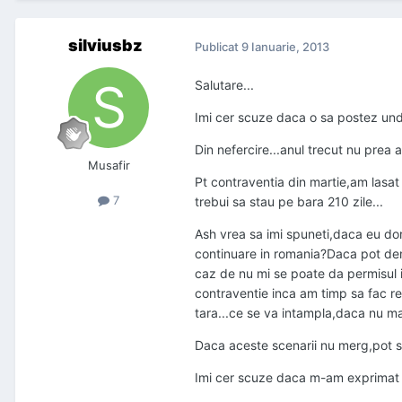
silviusbz
Publicat
9 Ianuarie, 2013
Salutare...
Imi cer scuze daca o sa postez unde n
Din nefercire...anul trecut nu prea a 
Musafir
Pt contraventia din martie,am lasat 
7
trebui sa stau pe bara 210 zile...
Ash vrea sa imi spuneti,daca eu dor
continuare in romania?Daca pot demo
caz de nu mi se poate da permisul i
contraventie inca am timp sa fac recu
tara...ce se va intampla,daca nu 
Daca aceste scenarii nu merg,pot sa
Imi cer scuze daca m-am exprimat g