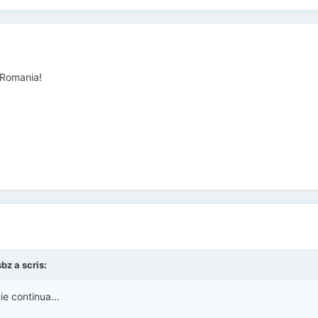
n Romania!
bz a scris:
nie continua...