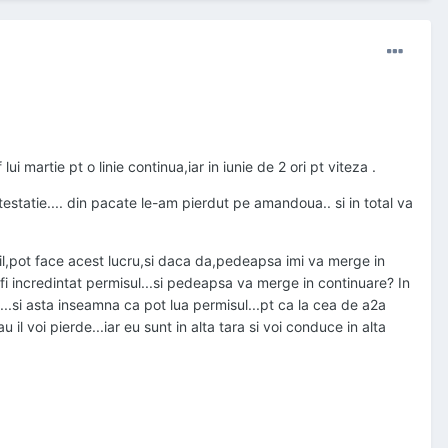
ui martie pt o linie continua,iar in iunie de 2 ori pt viteza .
testatie.... din pacate le-am pierdut pe amandoua.. si in total va
bil,pot face acest lucru,si daca da,pedeapsa imi va merge in
fi incredintat permisul...si pedeapsa va merge in continuare? In
..si asta inseamna ca pot lua permisul...pt ca la cea de a2a
il voi pierde...iar eu sunt in alta tara si voi conduce in alta