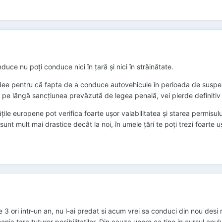
ce nu poți conduce nici în țară și nici în străinătate.
idee pentru că fapta de a conduce autovehicule în perioada de suspen
r pe lăngă sancțiunea prevăzută de legea penală, vei pierde definiti
tățile europene pot verifica foarte ușor valabilitatea și starea permisu
unt mult mai drastice decât la noi, în umele țări te poți trezi foarte u
 3 ori intr-un an, nu l-ai predat si acum vrei sa conduci din nou desi 
ia tara tuturor posibilitatilor. Din cauza unora ca tine in cursul an