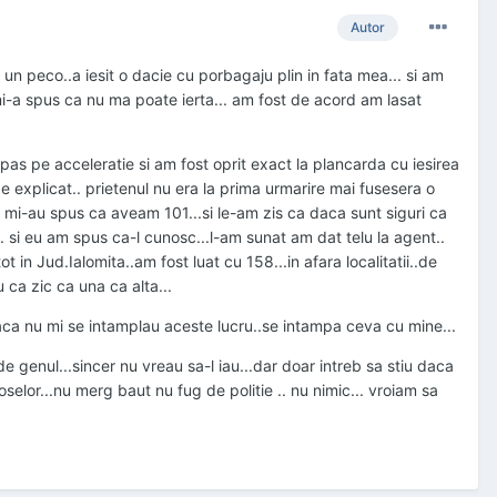
Autor
 un peco..a iesit o dacie cu porbagaju plin in fata mea... si am
t mi-a spus ca nu ma poate ierta... am fost de acord am lasat
pas pe acceleratie si am fost oprit exact la plancarda cu iesirea
de explicat.. prietenul nu era la prima urmarire mai fusesera o
.. mi-au spus ca aveam 101...si le-am zis ca daca sunt siguri ca
... si eu am spus ca-l cunosc...l-am sunat am dat telu la agent..
ot in Jud.Ialomita..am fost luat cu 158...in afara localitatii..de
 ca zic ca una ca alta...
ca nu mi se intamplau aceste lucru..se intampa ceva cu mine...
 genul...sincer nu vreau sa-l iau...dar doar intreb sa stiu daca
selor...nu merg baut nu fug de politie .. nu nimic... vroiam sa