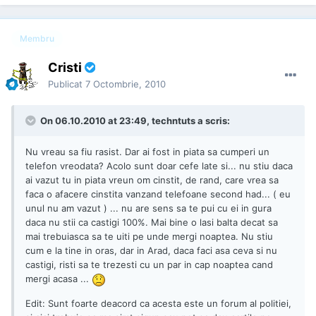
Membru
Cristi
Publicat
7 Octombrie, 2010
On 06.10.2010 at 23:49, techntuts a scris:
Nu vreau sa fiu rasist. Dar ai fost in piata sa cumperi un
telefon vreodata? Acolo sunt doar cefe late si... nu stiu daca
ai vazut tu in piata vreun om cinstit, de rand, care vrea sa
faca o afacere cinstita vanzand telefoane second had... ( eu
unul nu am vazut ) ... nu are sens sa te pui cu ei in gura
daca nu stii ca castigi 100%. Mai bine o lasi balta decat sa
mai trebuiasca sa te uiti pe unde mergi noaptea. Nu stiu
cum e la tine in oras, dar in Arad, daca faci asa ceva si nu
castigi, risti sa te trezesti cu un par in cap noaptea cand
mergi acasa ...
Edit: Sunt foarte deacord ca acesta este un forum al politiei,