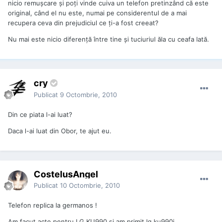
nicio remușcare și poți vinde cuiva un telefon pretinzând că este
original, când el nu este, numai pe considerentul de a mai
recupera ceva din prejudiciul ce ți-a fost creeat?
Nu mai este nicio diferență între tine și tuciuriul ăla cu ceafa lată.
cry
Publicat
9 Octombrie, 2010
Din ce piata l-ai luat?
Daca l-ai luat din Obor, te ajut eu.
CostelusAngel
Publicat
10 Octombrie, 2010
Telefon replica la germanos !
Am facut acte pentru LG KU990 si am primit lg ku990i