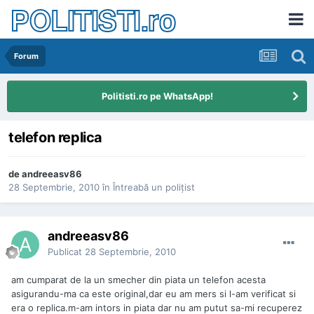
POLITISTI.ro
Forum
Politisti.ro pe WhatsApp!
telefon replica
de
andreeasv86
28 Septembrie, 2010
în
Întreabă un poliţist
andreeasv86
Publicat
28 Septembrie, 2010
am cumparat de la un smecher din piata un telefon acesta
asigurandu-ma ca este original,dar eu am mers si l-am verificat si
era o replica.m-am intors in piata dar nu am putut sa-mi recuperez