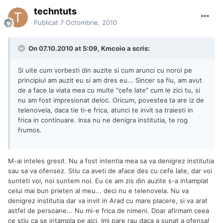
techntuts
Publicat
7 Octombrie, 2010
On 07.10.2010 at 5:09, Kmcoio a scris:
Si uite cum vorbesti din auzite si cum arunci cu noroi pe
principiul am auzit eu si am dres eu... Sincer sa fiu, am avut
de a face la viata mea cu multe "cefe late" cum le zici tu, si
nu am fost impresionat deloc. Oricum, povestea ta are iz de
telenovela, daca tie ti-e frica, atunci te invit sa traiesti in
frica in continuare. Insa nu ne denigra institutia, te rog
frumos.
M-ai inteles gresit. Nu a fost intentia mea sa va denigrez institutia
sau sa va ofensez. Stiu ca aveti de aface des cu cefe late, dar voi
sunteti voi, noi suntem noi. Eu ce am zis din auzite s-a intamplat
celui mai bun prieten al meu... deci nu e telenovela. Nu va
denigrez institutia dar va invit in Arad cu mare placere, si va arat
astfel de persoane... Nu mi-e frica de nimeni. Doar afirmam ceea
ce stiu ca se intampla pe aici. Imi pare rau daca a sunat a ofensa!