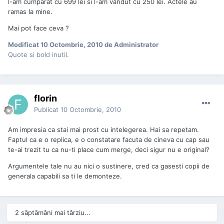
l-am cumparat cu 699 lei si l-am vandut cu 250 lei. Actele au
ramas la mine.
Mai pot face ceva ?
Modificat
10 Octombrie, 2010
de Administrator
Quote si bold inutil.
florin
Publicat
10 Octombrie, 2010
Am impresia ca stai mai prost cu intelegerea. Hai sa repetam.
Faptul ca e o replica, e o constatare facuta de cineva cu cap sau
te-ai trezit tu ca nu-ti place cum merge, deci sigur nu e original?
Argumentele tale nu au nici o sustinere, cred ca gasesti copii de
generala capabili sa ti le demonteze.
2 săptămâni mai târziu...