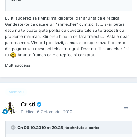
Eu iti sugerez sa il vinzi mai departe, dar anunta ca e replica.
Gandeste-te ca daca e un "shmecher" cum zici tu... s-ar putea
daca nu te poate ajuta politia cu dovezile tale sa te trezesti cu
probleme mai mari. Stii prea bine in ce tara traiesti.... Asta e doar
parerea mea. Vinde-l pe okazii, si macar recupereaza-ti o parte
din paguba sau daca poti chiar integral. Doar nu fii "shmecher " si
tu
Anunta frumos ca e o replica si cam atat.
Mult success.
Membru
Cristi
Publicat
6 Octombrie, 2010
On 06.10.2010 at 20:28, techntuts a scris: