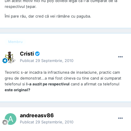
Din acest motiv nici nu poți dovedi legal că l-ai cumpărat de la
respectivul țepar.
Îmi pare rău, dar cred că vei rămâne cu paguba.
Membru
Cristi
Publicat
29 Septembrie, 2010
Teoretic s-ar incadra la infractiunea de inselaciune, practic cam
greu de demonstrat...a mai fost cineva cu tine cand ai cumparat
telefonul si
l-a auzit pe respectivul
cand a afirmat ca telefonul
este original?
andreeasv86
Publicat
29 Septembrie, 2010