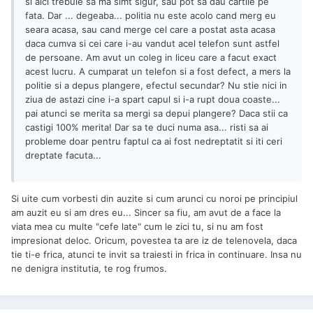
si aici trebuie sa ma simt sigur, sau pot sa dau cartile pe
fata. Dar ... degeaba... politia nu este acolo cand merg eu
seara acasa, sau cand merge cel care a postat asta acasa
daca cumva si cei care i-au vandut acel telefon sunt astfel
de persoane. Am avut un coleg in liceu care a facut exact
acest lucru. A cumparat un telefon si a fost defect, a mers la
politie si a depus plangere, efectul secundar? Nu stie nici in
ziua de astazi cine i-a spart capul si i-a rupt doua coaste...
pai atunci se merita sa mergi sa depui plangere? Daca stii ca
castigi 100% merita! Dar sa te duci numa asa... risti sa ai
probleme doar pentru faptul ca ai fost nedreptatit si iti ceri
dreptate facuta...
Si uite cum vorbesti din auzite si cum arunci cu noroi pe principiul
am auzit eu si am dres eu... Sincer sa fiu, am avut de a face la
viata mea cu multe "cefe late" cum le zici tu, si nu am fost
impresionat deloc. Oricum, povestea ta are iz de telenovela, daca
tie ti-e frica, atunci te invit sa traiesti in frica in continuare. Insa nu
ne denigra institutia, te rog frumos.