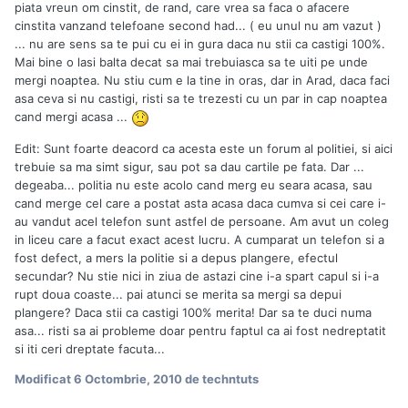
piata vreun om cinstit, de rand, care vrea sa faca o afacere
cinstita vanzand telefoane second had... ( eu unul nu am vazut )
... nu are sens sa te pui cu ei in gura daca nu stii ca castigi 100%.
Mai bine o lasi balta decat sa mai trebuiasca sa te uiti pe unde
mergi noaptea. Nu stiu cum e la tine in oras, dar in Arad, daca faci
asa ceva si nu castigi, risti sa te trezesti cu un par in cap noaptea
cand mergi acasa ...
Edit: Sunt foarte deacord ca acesta este un forum al politiei, si aici
trebuie sa ma simt sigur, sau pot sa dau cartile pe fata. Dar ...
degeaba... politia nu este acolo cand merg eu seara acasa, sau
cand merge cel care a postat asta acasa daca cumva si cei care i-
au vandut acel telefon sunt astfel de persoane. Am avut un coleg
in liceu care a facut exact acest lucru. A cumparat un telefon si a
fost defect, a mers la politie si a depus plangere, efectul
secundar? Nu stie nici in ziua de astazi cine i-a spart capul si i-a
rupt doua coaste... pai atunci se merita sa mergi sa depui
plangere? Daca stii ca castigi 100% merita! Dar sa te duci numa
asa... risti sa ai probleme doar pentru faptul ca ai fost nedreptatit
si iti ceri dreptate facuta...
Modificat
6 Octombrie, 2010
de techntuts