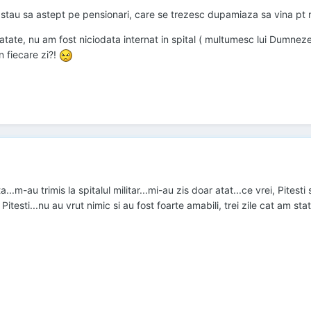
a stau sa astept pe pensionari, care se trezesc dupamiaza sa vina pt r
anatate, nu am fost niciodata internat in spital ( multumesc lui Dumne
n fiecare zi?!
m-au trimis la spitalul militar...mi-au zis doar atat...ce vrei, Pitesti
itesti...nu au vrut nimic si au fost foarte amabili, trei zile cat am sta