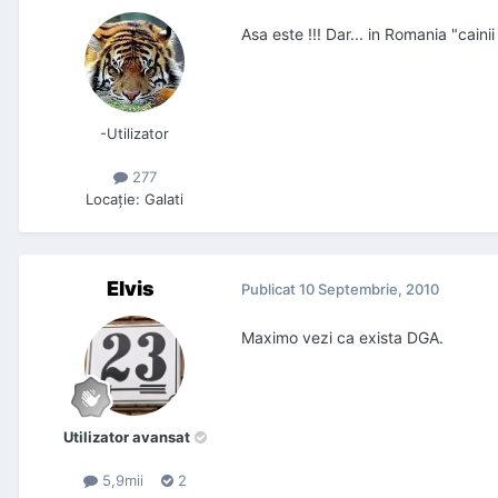
Asa este !!! Dar... in Romania "cain
-Utilizator
277
Locaţie
:
Galati
Elvis
Publicat
10 Septembrie, 2010
Maximo vezi ca exista DGA.
Utilizator avansat
5,9mii
2