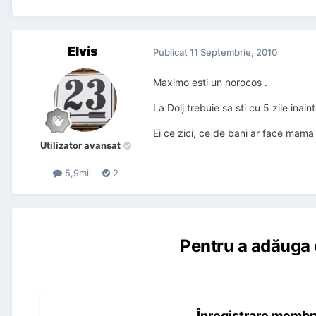
Elvis
Publicat
11 Septembrie, 2010
Maximo esti un norocos .
La Dolj trebuie sa sti cu 5 zile inain
Ei ce zici, ce de bani ar face mama
Utilizator avansat
5,9mii
2
Pentru a adăuga 
Înregistrare membr