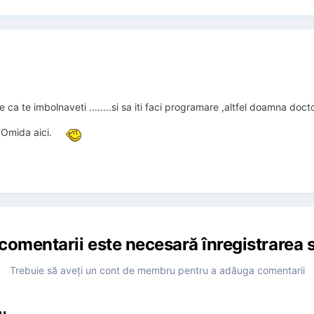
te ca te imbolnaveti ........si sa iti faci programare ,altfel doamna doct
 Omida aici.
comentarii este necesară înregistrarea s
Trebuie să aveţi un cont de membru pentru a adăuga comentarii
u