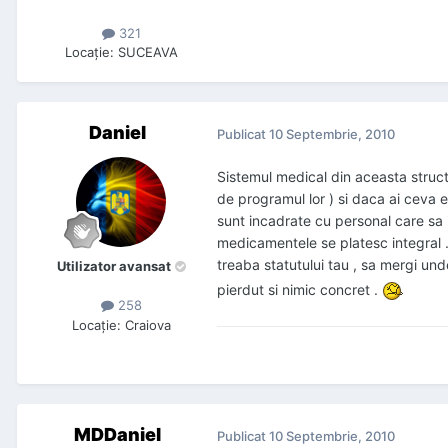
321
Locaţie
:
SUCEAVA
Daniel
Publicat
10 Septembrie, 2010
Sistemul medical din aceasta structu
de programul lor ) si daca ai ceva es
sunt incadrate cu personal care sa i
medicamentele se platesc integral .S
treaba statutului tau , sa mergi und
Utilizator avansat
pierdut si nimic concret .
258
Locaţie
:
Craiova
MDDaniel
Publicat
10 Septembrie, 2010