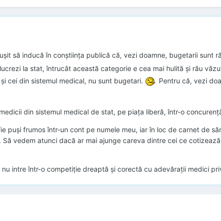
șit să inducă în conștiința publică că, vezi doamne, bugetarii sunt ră
că lucrezi la stat, întrucât această categorie e cea mai hulită și rău vă
și cei din sistemul medical, nu sunt bugetari.
Pentru că, vezi doam
 medicii din sistemul medical de stat, pe piața liberă, într-o concurență
ă fie puși frumos într-un cont pe numele meu, iar în loc de carnet de s
l. Să vedem atunci dacă ar mai ajunge careva dintre cei ce cotizează p
nu intre într-o competiție dreaptă și corectă cu adevărații medici pri