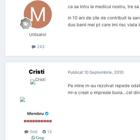
ca sa intru la medicul nostru, tre s
in 10 ani de zile de contribuit la s
dus banii mei pt care imi risc viata i
Utilizator
243
Cristi
Publicat
10 Septembrie, 2010
Pe mine m-au rezolvat repede odata...
mi-a creat o impresie buna...cel din P
Membru
5mii
13
Grup