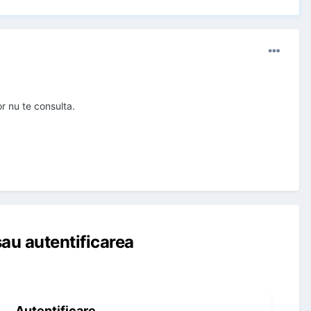
or nu te consulta.
au autentificarea
Autentificare