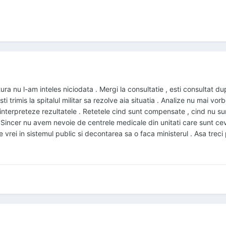
ra nu l-am inteles niciodata . Mergi la consultatie , esti consultat du
ti trimis la spitalul militar sa rezolve aia situatia . Analize nu mai vor
nterpreteze rezultatele . Retetele cind sunt compensate , cind nu sunt
incer nu avem nevoie de centrele medicale din unitati care sunt ceva i
e vrei in sistemul public si decontarea sa o faca ministerul . Asa treci