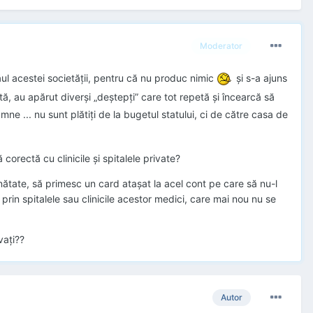
Moderator
ul acestei societății, pentru că nu produc nimic
și s-a ajuns
zută, au apărut diverși „deștepți” care tot repetă și încearcă să
ne ... nu sunt plătiți de la bugetul statului, ci de către casa de
 corectă cu clinicile și spitalele private?
ănătate, să primesc un card atașat la acel cont pe care să nu-l
rin spitalele sau clinicile acestor medici, care mai nou nu se
vați??
Autor