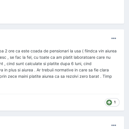
pa 2 ore ca este coada de pensionari la usa ( fiindca vin aiurea
besc , se fac la fel, cu toate ca am platit laboratoare care nu
 , cind sunt calculate si platite dupa 6 luni, cind
n plus si aiurea . Ar trebuii normative in care sa fie clara
 prin zece maini platite aiurea ca sa rezolvi zero barat . Timp
1