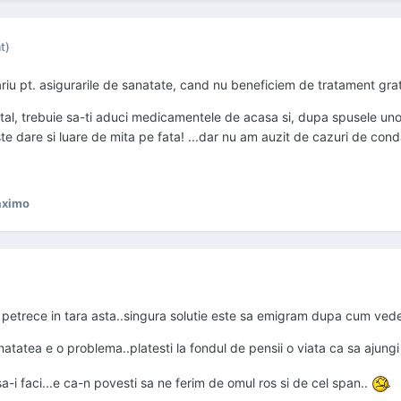
t)
lariu pt. asigurarile de sanatate, cand nu beneficiem de tratament g
tal, trebuie sa-ti aduci medicamentele de acasa si, dupa spusele unor 
.Este dare si luare de mita pe fata! ...dar nu am auzit de cazuri de con
aximo
 petrece in tara asta..singura solutie este sa emigram dupa cum vedeam 
anatatea e o problema..platesti la fondul de pensii o viata ca sa ajungi
-i faci...e ca-n povesti sa ne ferim de omul ros si de cel span..