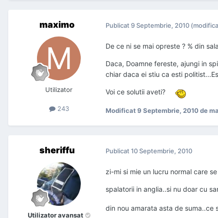
maximo
Publicat
9 Septembrie, 2010
(modifica
De ce ni se mai opreste ? % din sa
Daca, Doamne fereste, ajungi in spi
chiar daca ei stiu ca esti politist..
Utilizator
Voi ce solutii aveti?
243
Modificat
9 Septembrie, 2010
de m
sheriffu
Publicat
10 Septembrie, 2010
zi-mi si mie un lucru normal care se
spalatorii in anglia..si nu doar cu s
din nou amarata asta de suma..ce sa
Utilizator avansat