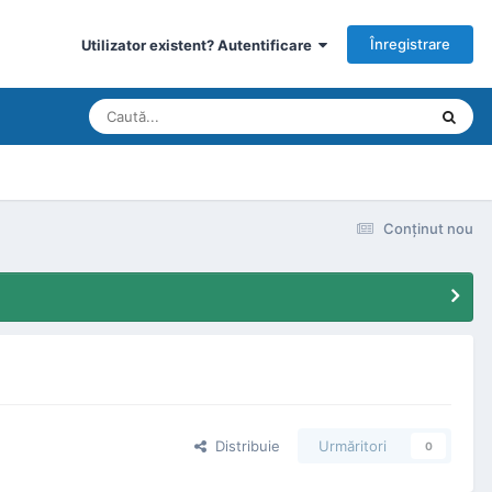
Înregistrare
Utilizator existent? Autentificare
Conţinut nou
Distribuie
Urmăritori
0