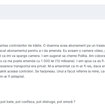
partea controlorilor de bilete. O doamna avea abonament pe un traseu
nfiscat abonamentul pentru a-i da amenda. Eu aveam o camera video, p
at ca imi va sparge camera. I-am sugerat sa cheme Politia. Am cobo
us ca ma poate amenda cu 1 000 lei (10 milioane). I-am spus ca as fi a
eoarece transportul era privat. M-a amenintat ca m-ar fi ras, daca e
lnit aceiasi controlori. Se harjoneau. Unul a facut referire la mine, ca
m-ar fi asteptat.
 pot bate, pot confisca, pot distruge, pot omorâ ?