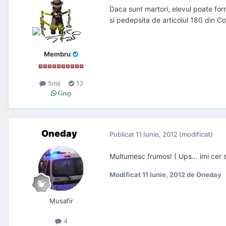
Daca sunt martori, elevul poate form
si pedepsita de articolul 180 din Co
Membru
5mii
13
Grup
Oneday
Publicat
11 Iunie, 2012
(modificat)
Multumesc frumos! ( Ups... imi cer 
Modificat
11 Iunie, 2012
de Oneday
Musafir
4