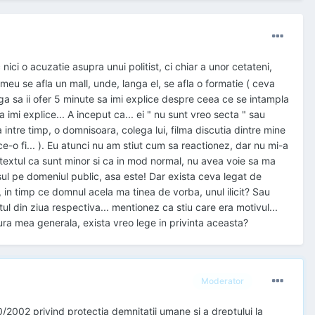
ici o acuzatie asupra unui politist, ci chiar a unor cetateni,
meu se afla un mall, unde, langa el, se afla o formatie ( ceva
ga sa ii ofer 5 minute sa imi explice despre ceea ce se intampla
a imi explice... A inceput ca... ei " nu sunt vreo secta " sau
intre timp, o domnisoara, colega lui, filma discutia dintre mine
u ce-o fi... ). Eu atunci nu am stiut cum sa reactionez, dar nu mi-a
etextul ca sunt minor si ca in mod normal, nu avea voie sa ma
asul pe domeniul public, asa este! Dar exista ceva legat de
 in timp ce domnul acela ma tinea de vorba, unul ilicit? Sau
l din ziua respectiva... mentionez ca stiu care era motivul...
tura mea generala, exista vreo lege in privinta aceasta?
Moderator
0/2002 privind protectia demnitatii umane si a dreptului la