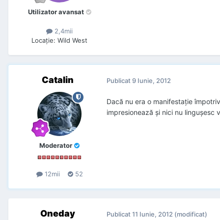
Utilizator avansat
2,4mii
Locaţie
:
Wild West
Catalin
Publicat
9 Iunie, 2012
Dacă nu era o manifestație împotriva
impresionează și nici nu lingușesc vr
Moderator
12mii
52
Oneday
Publicat
11 Iunie, 2012
(modificat)