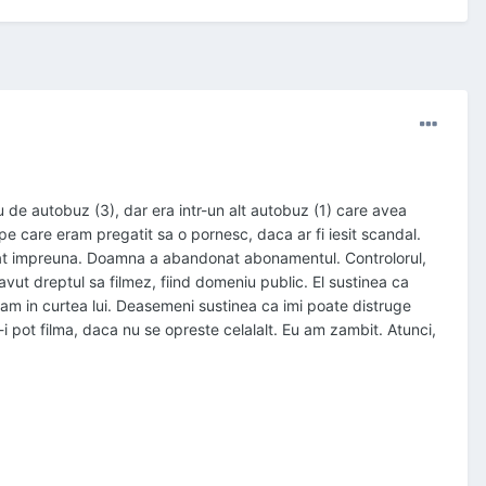
 de autobuz (3), dar era intr-un alt autobuz (1) care avea
e care eram pregatit sa o pornesc, daca ar fi iesit scandal.
rat impreuna. Doamna a abandonat abonamentul. Controlorul,
vut dreptul sa filmez, fiind domeniu public. El sustinea ca
ram in curtea lui. Deasemeni sustinea ca imi poate distruge
-i pot filma, daca nu se opreste celalalt. Eu am zambit. Atunci,