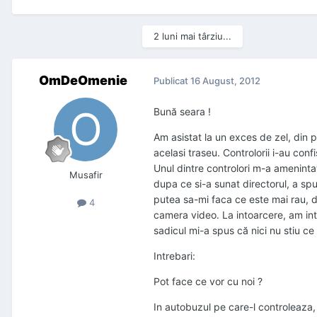
2 luni mai târziu...
OmDeOmenie
Publicat
16 August, 2012
Bună seara !
Am asistat la un exces de zel, din 
acelasi traseu. Controlorii i-au co
Unul dintre controlori m-a amenint
Musafir
dupa ce si-a sunat directorul, a sp
putea sa-mi faca ce este mai rau, d
4
camera video. La intoarcere, am inta
sadicul mi-a spus că nici nu stiu ce 
Intrebari:
Pot face ce vor cu noi ?
In autobuzul pe care-l controleaza,