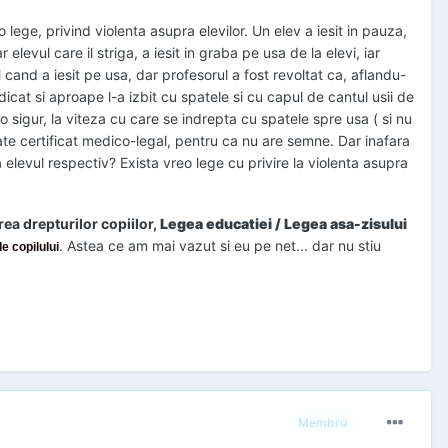
 lege, privind violenta asupra elevilor. Un elev a iesit in pauza,
 elevul care il striga, a iesit in graba pe usa de la elevi, iar
l cand a iesit pe usa, dar profesorul a fost revoltat ca, aflandu-
dicat si aproape l-a izbit cu spatele si cu capul de cantul usii de
t-o sigur, la viteza cu care se indrepta cu spatele spre usa ( si nu
oate certificat medico-legal, pentru ca nu are semne. Dar inafara
elevul respectiv? Exista vreo lege cu privire la violenta asupra
ea drepturilor copiilor,
Legea educatiei / Legea asa-zisului
. Astea ce am mai vazut si eu pe net... dar nu stiu
e copilului
Membru