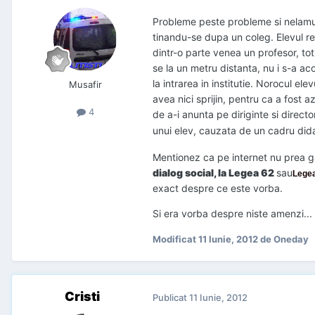
Probleme peste probleme si nelamur
tinandu-se dupa un coleg. Elevul respe
dintr-o parte venea un profesor, tot 
se la un metru distanta, nu i s-a aco
la intrarea in institutie. Norocul el
Musafir
avea nici sprijin, pentru ca a fost 
4
de a-i anunta pe diriginte si direct
unui elev, cauzata de un cadru did
Mentionez ca pe internet nu prea g
dialog social, la Legea 62
sau
Legea
exact despre ce este vorba.
Si era vorba despre niste amenzi...
Modificat
11 Iunie, 2012
de Oneday
Cristi
Publicat
11 Iunie, 2012