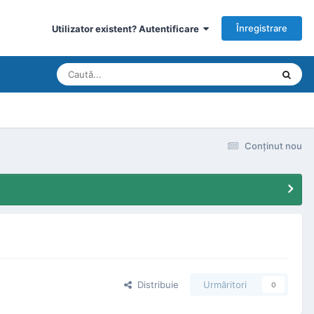
Înregistrare
Utilizator existent? Autentificare
Conţinut nou
Distribuie
Urmăritori
0