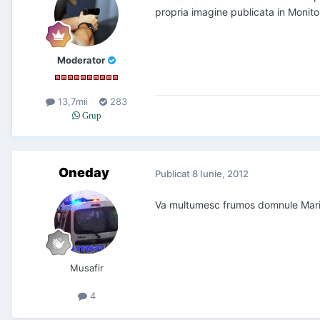
propria imagine publicata in Monitor
Moderator
13,7mii
283
Grup
Oneday
Publicat
8 Iunie, 2012
Va multumesc frumos domnule Mar
Musafir
4