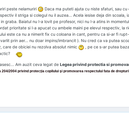
iri peste nelamuriri
Daca ma puteti ajuta cu niste sfaturi, sau cu o
ctiv il striga si colegul nu il auzea... Acela iesise deja din scoala, iar
in graba. Baiatul nu l-a lovit pe profesor, nici nu l-a atins in momentu
rdat prioritate si l-a apucat cu ambele maini pe elevul respectiv, la ri
evului este ca nu a nimerit fix cu coloana in cant, pentru ca si-ar fi rup
azvarlit prin aer... nu doar impins/imbrancit ). Nu cred ca va putea sc
or, care de obiciei nu rezolva absolut nimic
, pe ce s-ar putea baza 
actic?
asesc... Am auzit ceva legat de
Legea privind protectia si promovar
 204/2004 privind protecţia copilului şi promovarea respectului fata de drepturil