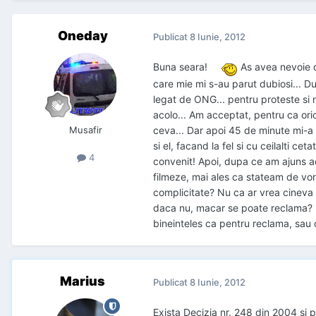
Oneday
Publicat
8 Iunie, 2012
Buna seara!
As avea nevoie de
care mie mi s-au parut dubiosi... Du
legat de ONG... pentru proteste si 
acolo... Am acceptat, pentru ca orice
Musafir
ceva... Dar apoi 45 de minute mi-a 
si el, facand la fel si cu ceilalti c
4
convenit! Apoi, dupa ce am ajuns ac
filmeze, mai ales ca stateam de vorb
complicitate? Nu ca ar vrea cineva 
daca nu, macar se poate reclama? ( 
bineinteles ca pentru reclama, sau c
Marius
Publicat
8 Iunie, 2012
Exista Decizia nr. 248 din 2004 si 