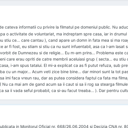
 cateva informatii cu privire la filmatul pe domeniul public. Nu aduc n
pa o activitate de voluntariat, ma indreptam spre casa, iar in drumul 
nu stiu ce... care cantau ), cand apare un domn in fata mea si ma roa
 ar fi fost, eu stiam si stiu ca nu sunt infuentabil, asa ca l-am lasat s
vorbit de Dumnezeu si de religie... Eu m-am prins... Problema este ca 
etateni care erau opriti de catre membrii aceluiasi grup ( secta... eu sti
asa, i-am spus tatalui. El mi-a explicat ca as fi putut refuza, sub pr
a cu un major... Acum veti zice bine bine... dar minori sunt la tot p
sa imi faca vreun rau, dar as putea considera faptul ca fata ma filma,
Nu ca mai am de gand acum sa ii caut si sa ii rog sa stearga filmuletu
a sa ii vada seful probabil, ca si-au facut treaba... ). Dar pentru cul
publicata in Monitorul Oficial nr. 668/26.06.2004 si Decizia CNA nr. 8