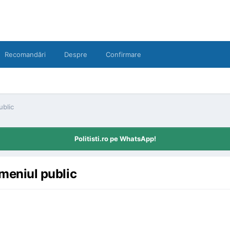
Recomandări
Despre
Confirmare
ublic
Politisti.ro pe WhatsApp!
omeniul public