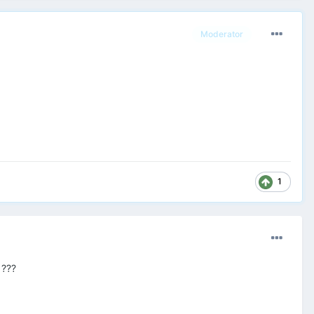
Moderator
1
 ???