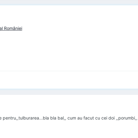
 al României
 pentru,,tulburarea...bla bla bal,, cum au facut cu cei doi ,,porumbi,,