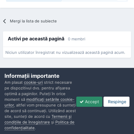
Mergi la lista de subiecte
Activi pe această pagină
0 membri
Niciun utilizator înregistrat nu vizualizează această pagină acum.
Informaţii importante
Am plasat
cookie-uri
strict necesare
pe dispozitivul dvs. pentru afişarea
Confidenţialitate
Contactaţi-ne
Cookies
optimă a paginilor. Puteţi în orice
Copyright © Politisti.ro, 2010 - 2026
moment să
modificaţi setările cookie-
Accept
Respinge
Powered by Invision Community
urilor
, altfel vom presupune că sunteţi
de acord să continuaţi. Utilizând acest
site, sunteţi de acord cu
Termenii şi
condiţiile de înregistrare
şi
Politica de
confidenţialitate
.