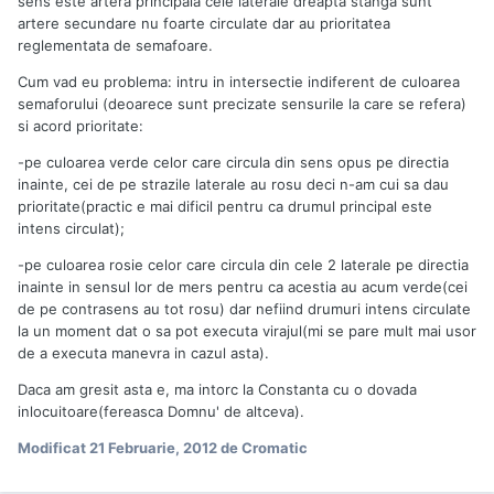
sens este artera principala cele laterale dreapta stanga sunt
artere secundare nu foarte circulate dar au prioritatea
reglementata de semafoare.
Cum vad eu problema: intru in intersectie indiferent de culoarea
semaforului (deoarece sunt precizate sensurile la care se refera)
si acord prioritate:
-pe culoarea verde celor care circula din sens opus pe directia
inainte, cei de pe strazile laterale au rosu deci n-am cui sa dau
prioritate(practic e mai dificil pentru ca drumul principal este
intens circulat);
-pe culoarea rosie celor care circula din cele 2 laterale pe directia
inainte in sensul lor de mers pentru ca acestia au acum verde(cei
de pe contrasens au tot rosu) dar nefiind drumuri intens circulate
la un moment dat o sa pot executa virajul(mi se pare mult mai usor
de a executa manevra in cazul asta).
Daca am gresit asta e, ma intorc la Constanta cu o dovada
inlocuitoare(fereasca Domnu' de altceva).
Modificat
21 Februarie, 2012
de Cromatic