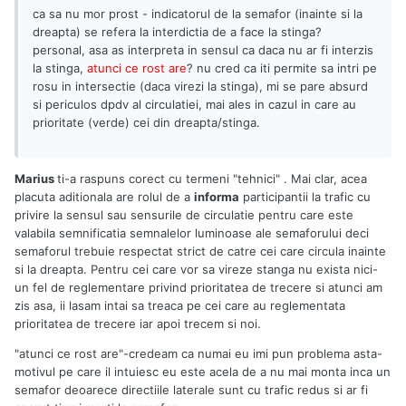
ca sa nu mor prost - indicatorul de la semafor (inainte si la
dreapta) se refera la interdictia de a face la stinga?
personal, asa as interpreta in sensul ca daca nu ar fi interzis
la stinga,
atunci ce rost are
? nu cred ca iti permite sa intri pe
rosu in intersectie (daca virezi la stinga), mi se pare absurd
si periculos dpdv al circulatiei, mai ales in cazul in care au
prioritate (verde) cei din dreapta/stinga.
Marius
ti-a raspuns corect cu termeni "tehnici" . Mai clar, acea
placuta aditionala are rolul de a
informa
participantii la trafic cu
privire la sensul sau sensurile de circulatie pentru care este
valabila semnificatia semnalelor luminoase ale semaforului deci
semaforul trebuie respectat strict de catre cei care circula inainte
si la dreapta. Pentru cei care vor sa vireze stanga nu exista nici-
un fel de reglementare privind prioritatea de trecere si atunci am
zis asa, ii lasam intai sa treaca pe cei care au reglementata
prioritatea de trecere iar apoi trecem si noi.
"atunci ce rost are"-credeam ca numai eu imi pun problema asta-
motivul pe care il intuiesc eu este acela de a nu mai monta inca un
semafor deoarece directiile laterale sunt cu trafic redus si ar fi