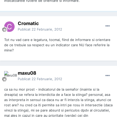
indicatoarele rutiere de orientare si informare.
Cromatic
Publicat
22 Februarie, 2012
Tot nu vad care e legatura, tocmai, fiind de informare si orientare
de ce trebuie sa respect eu un indicator care NU face referire la
mine?
maxu08
Publicat
22 Februarie, 2012
ca sa nu mor prost - indicatorul de la semafor (inainte si la
dreapta) se refera la interdictia de a face la stinga? personal, asa
as interpreta in sensul ca daca nu ar fi interzis la stinga, atunci ce
rost are? nu cred ca iti permite sa intri pe rosu in intersectie (daca
virezi la stinga), mi se pare absurd si periculos dpdv al circulatiei,
mai ales in cazul in care au prioritate (verde) cei din