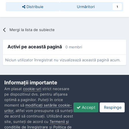
Distribuie
Urmăritori
1
Mergi la lista de subiecte
Activi pe această pagină
0 membri
Niciun utilizator înregistrat nu vizualizează această pagină acum.
Informaţii importante
Am plasat
cookie-uri
strict necesare
pe dispozitivul dvs. pentru afişarea
Confidenţialitate
Contactaţi-ne
Cookies
optimă a paginilor. Puteţi în orice
Copyright © Politisti.ro, 2010 - 2026
moment să
modificaţi setările cookie-
Accept
Respinge
Powered by Invision Community
urilor
, altfel vom presupune că sunteţi
de acord să continuaţi. Utilizând acest
site, sunteţi de acord cu
Termenii şi
condiţiile de înregistrare
şi
Politica de