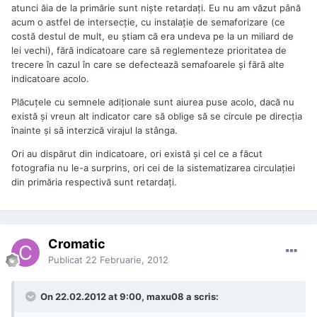
atunci ăia de la primărie sunt niște retardați. Eu nu am văzut până
acum o astfel de intersecție, cu instalație de semaforizare (ce
costă destul de mult, eu știam că era undeva pe la un miliard de
lei vechi), fără indicatoare care să reglementeze prioritatea de
trecere în cazul în care se defectează semafoarele și fără alte
indicatoare acolo.
Plăcuțele cu semnele adiționale sunt aiurea puse acolo, dacă nu
există și vreun alt indicator care să oblige să se circule pe direcția
înainte și să interzică virajul la stânga.
Ori au dispărut din indicatoare, ori există și cel ce a făcut
fotografia nu le-a surprins, ori cei de la sistematizarea circulației
din primăria respectivă sunt retardați.
Cromatic
Publicat
22 Februarie, 2012
On 22.02.2012 at 9:00, maxu08 a scris: