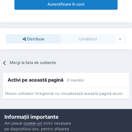
Autentificare în cont
Distribuie
Urmăritori
0
Mergi la lista de subiecte
Activi pe această pagină
0 membri
Niciun utilizator înregistrat nu vizualizează această pagină acum.
Informaţii importante
Am plasat
cookie-uri
strict necesare
pe dispozitivul dvs. pentru afişarea
Confidenţialitate
Contactaţi-ne
Cookies