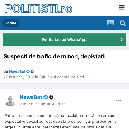
POLITISTI.ro
Forum
Politisti.ro pe WhatsApp!
Suspecti de trafic de minori, depistati
de
NewsBot
27 Ianuarie, 2012
în
Ştiri cu şi despre poliţişti
NewsBot
Publicat
27 Ianuarie, 2012
Patru persoane suspectate că au racolat o minoră pe care au
exploatat-o sexual au fost depistate de poliţiştii şi procurorii din
Argeş, în urma a trei percheziţii efectuate pe raza judeţului.