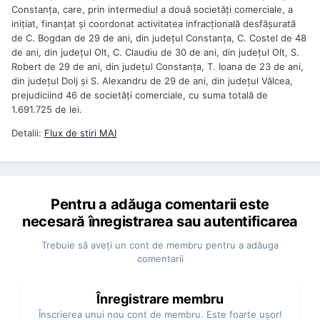
Constanţa, care, prin intermediul a două societăţi comerciale, a
iniţiat, finanţat şi coordonat activitatea infracţională desfăşurată
de C. Bogdan de 29 de ani, din judeţul Constanţa, C. Costel de 48
de ani, din judeţul Olt, C. Claudiu de 30 de ani, din judeţul Olt, S.
Robert de 29 de ani, din judeţul Constanţa, T. Ioana de 23 de ani,
din judeţul Dolj şi S. Alexandru de 29 de ani, din judeţul Vâlcea,
prejudiciind 46 de societăţi comerciale, cu suma totală de
1.691.725 de lei.
Detalii:
Flux de stiri
MAI
Pentru a adăuga comentarii este
necesară înregistrarea sau autentificarea
Trebuie să aveţi un cont de membru pentru a adăuga
comentarii
Înregistrare membru
Înscrierea unui nou cont de membru. Este foarte uşor!