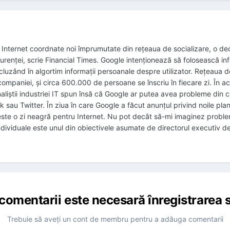
Internet coordnate noi împrumutate din reţeaua de socializare, o de
curenţei, scrie Financial Times. Google intenţionează să folosească in
ncluzând în algortim informaţii persoanale despre utilizator. Reţeaua 
or companiei, şi circa 600.000 de persoane se înscriu în fiecare zi. Î
 Analiştii industriei IT spun însă că Google ar putea avea probleme din 
 sau Twitter. În ziua în care Google a făcut anunţul privind noile planur
"este o zi neagră pentru Internet. Nu pot decât să-mi imaginez probl
individuale este unul din obiectivele asumate de directorul executiv d
comentarii este necesară înregistrarea s
Trebuie să aveţi un cont de membru pentru a adăuga comentarii