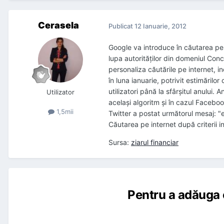
Cerasela
Publicat
12 Ianuarie, 2012
Google va introduce în căutarea pe 
lupa autorităţilor din domeniul Con
personaliza căutările pe internet, i
în luna ianuarie, potrivit estimăril
utilizatori până la sfârşitul anului.
Utilizator
acelaşi algoritm şi în cazul Facebook
1,5mii
Twitter a postat următorul mesaj: 
Căutarea pe internet după criterii 
Sursa:
ziarul financiar
Pentru a adăuga 