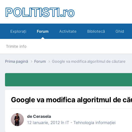
POLITISTI.ro
Exploraţi
Forum
Activitate
Bibliotecă
Ghid
Trimite info
Prima pagină
Forum
Google va modifica algoritmul de căutare
Google va modifica algoritmul de că
de
Cerasela
12 Ianuarie, 2012
în
IT - Tehnologia informaţiei