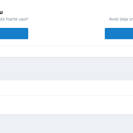
u
te foarte uşor!
Aveţi deja u