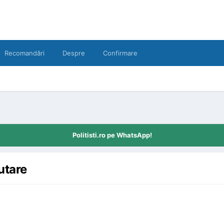
Recomandări
Despre
Confirmare
Politisti.ro pe WhatsApp!
utare