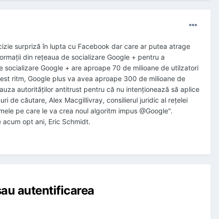
cizie surpriză în lupta cu Facebook dar care ar putea atrage
formaţii din reţeaua de socializare Google + pentru a
de socializare Google + are aproape 70 de milioane de utilzatori
n acest ritm, Google plus va avea aproape 300 de milioane de
cauza autorităţilor antitrust pentru că nu intenţionează să aplice
i de căutare, Alex Macgillivray, consilierul juridic al reţelei
emele pe care le va crea noul algoritm impus @Google".
e acum opt ani, Eric Schmidt.
au autentificarea