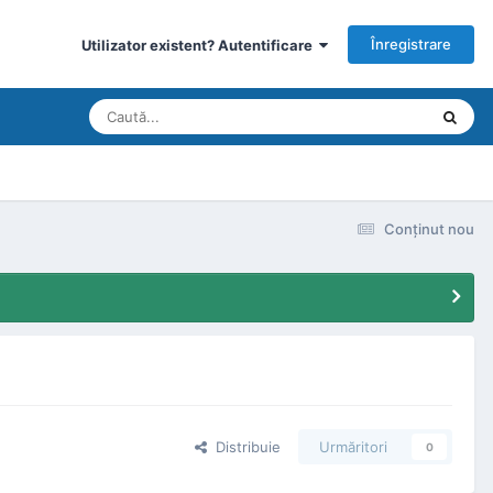
Înregistrare
Utilizator existent? Autentificare
Conţinut nou
Distribuie
Urmăritori
0