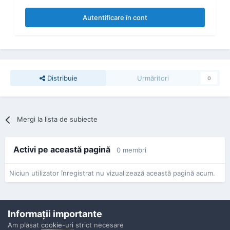
Autentificare în cont
Distribuie
Urmăritori
0
Mergi la lista de subiecte
Activi pe această pagină
0 membri
Niciun utilizator înregistrat nu vizualizează această pagină acum.
Informaţii importante
Am plasat
cookie-uri
strict necesare