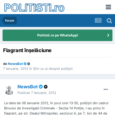
POLITISTI.ro
Forum
Politisti.ro pe WhatsApp!
Flagrant înşelăciune
de
NewsBot
7 Ianuarie, 2012
în
Ştiri cu şi despre poliţişti
NewsBot
Publicat
7 Ianuarie, 2012
La data de 06 ianuarie 2012, în jurul orei 13:30, poliţişti din cadrul
Biroului de Investigaţii Criminale - Secţia 14 Poliţie, l-au prins în
flagrant, pe str. Dealul Mitropoliei, sectorul 4, pe T. Ion de 44 de