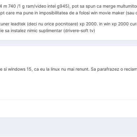
 m 740 /1 g ram/video intel g945), pot sa spun ca merge multumitor
t care ma pune in imposibilitatea de a folosi win movie maker (sau cum
tuner leadtek (deci nu orice pocnitoare) xp 2000. in win xp 2000 curat 
ie sa instalez nimic suplimentar (drivere-soft tv)
le si windows 15, ca eu la linux nu mai renunt. Sa parafrazez o recl