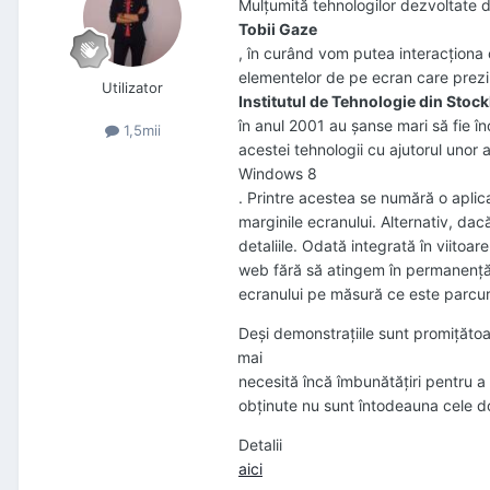
Mulţumită tehnologilor dezvoltate 
Tobii Gaze
, în curând vom putea interacţiona 
elementelor de pe ecran care prezin
Utilizator
Institutul de Tehnologie din Stoc
în anul 2001 au şanse mari să fie î
1,5mii
acestei tehnologii cu ajutorul unor
Windows 8
. Printre acestea se numără o aplicaţ
marginile ecranului. Alternativ, da
detaliile. Odată integrată în viitoa
web fără să atingem în permanenţă 
ecranului pe măsură ce este parcurs c
Deşi demonstraţiile sunt promiţătoa
mai
necesită încă îmbunătăţiri pentru a 
obţinute nu sunt întodeauna cele do
Detalii
aici