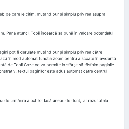
eb pe care le citim, mutand pur si simplu privirea asupra
m. Până atunci, Tobii încearcă să pună în valoare potenţialul
magini pot fi derulate mutând pur şi simplu privirea către
tivează în mod automat funcţia zoom pentru a scoate în evidenţă
tată de Tobii Gaze ne va permite în sfârşit să răsfoim paginile
strativ, textul paginilor este adus automat către centrul
 de urmărire a ochilor lasă uneori de dorit, iar rezultatele