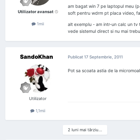
am bagat win 7 pe laptopul meu (p4
Utilizator avansat
soft pentru wdrm pt placa video, fap
1mii
alt exemplu - am intr-un calc un tv 
vede sistemul direct si nu mai trebu
SandoKhan
Publicat
17 Septembrie, 2011
Pot sa scoata astia de la micromoa
Utilizator
1,1mii
2 luni mai târziu...