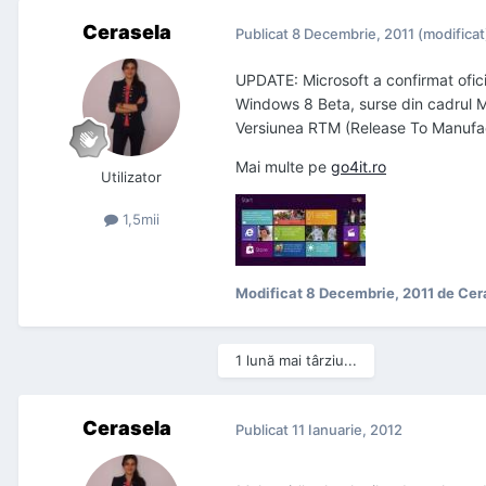
Cerasela
Publicat
8 Decembrie, 2011
(modificat
UPDATE: Microsoft a confirmat ofici
Windows 8 Beta, surse din cadrul Mic
Versiunea RTM (Release To Manufactu
Mai multe pe
go4it.ro
Utilizator
1,5mii
Modificat
8 Decembrie, 2011
de Cer
1 lună mai târziu...
Cerasela
Publicat
11 Ianuarie, 2012