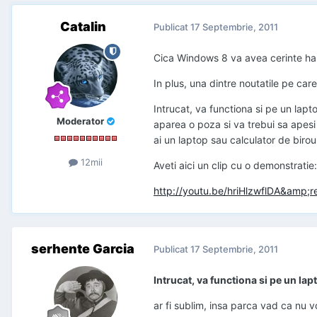
Catalin
Publicat
17 Septembrie, 2011
Cica Windows 8 va avea cerinte ha
In plus, una dintre noutatile pe car
Intrucat, va functiona si pe un lapto
Moderator
aparea o poza si va trebui sa apesi 
ai un laptop sau calculator de birou
12mii
Aveti aici un clip cu o demonstratie:
http://youtu.be/hriHlzwflDA&amp;r
serhente Garcia
Publicat
17 Septembrie, 2011
Intrucat, va functiona si pe un la
ar fi sublim, insa parca vad ca nu 