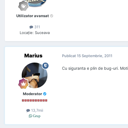
Utilizator avansat
311
Locaţie
:
Suceava
Marius
Publicat
15 Septembrie, 2011
Cu siguranta e plin de bug-uri. Mot
Moderator
13,7mii
Grup