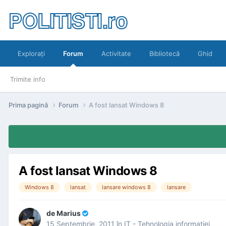
POLITISTI.ro
Exploraţi
Forum
Activitate
Bibliotecă
Ghid
Trimite info
Prima pagină
Forum
A fost lansat Windows 8
A fost lansat Windows 8
Windows 8
lansat
lansare windows 8
lansare
de
Marius
15 Septembrie, 2011
în
IT - Tehnologia informaţiei