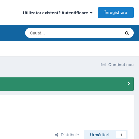
Înregistrare
Utilizator existent? Autentificare
Conţinut nou
Distribuie
Urmăritori
1