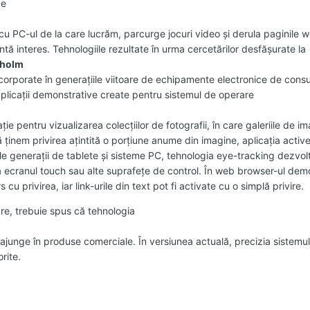
de
cu PC-ul de la care lucrăm, parcurge jocuri video şi derula paginile w
tă interes. Tehnologiile rezultate în urma cercetărilor desfăşurate la
kholm
ncorporate în generaţiile viitoare de echipamente electronice de consu
 aplicaţii demonstrative create pentru sistemul de operare
ie pentru vizualizarea colecţiilor de fotografii, în care galeriile de i
că ţinem privirea aţintită o porţiune anume din imagine, aplicaţia ac
rele generaţii de tablete şi sisteme PC, tehnologia eye-tracking dezvol
ecranul touch sau alte suprafeţe de control. În web browser-ul demon
u privirea, iar link-urile din text pot fi activate cu o simplă privire.
re, trebuie spus că tehnologia
ajunge în produse comerciale. În versiunea actuală, precizia sistemului
rite.