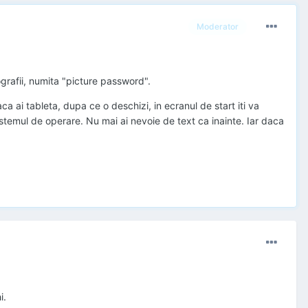
Moderator
ografii, numita "picture password".
aca ai tableta, dupa ce o deschizi, in ecranul de start iti va
istemul de operare. Nu mai ai nevoie de text ca inainte. Iar daca
i.