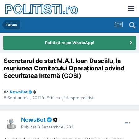
POLITISTI.ro
Forum
Politisti.ro pe WhatsApp!
Secretarul de stat M.A.I. Ioan Dascălu, la
reuniunea Comitetului Operaţional privind
Securitatea Internă (COSI)
de
NewsBot
8 Septembrie, 2011
în
Ştiri cu şi despre poliţişti
NewsBot
Publicat
8 Septembrie, 2011