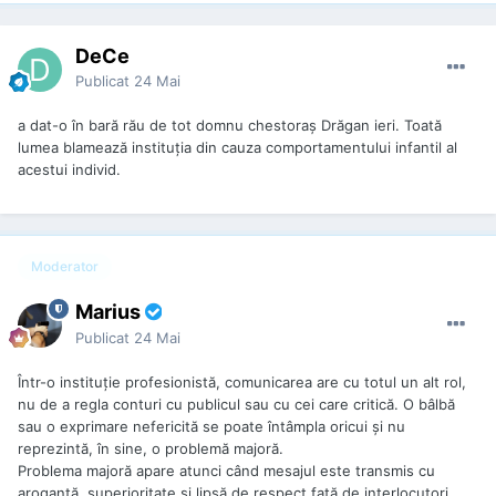
DeCe
Publicat
24 Mai
a dat-o în bară rău de tot domnu chestoraș Drăgan ieri. Toată
lumea blamează instituția din cauza comportamentului infantil al
acestui individ.
Moderator
Marius
Publicat
24 Mai
Într-o instituție profesionistă, comunicarea are cu totul un alt rol,
nu de a regla conturi cu publicul sau cu cei care critică. O bâlbă
sau o exprimare nefericită se poate întâmpla oricui și nu
reprezintă, în sine, o problemă majoră.
Problema majoră apare atunci când mesajul este transmis cu
aroganță, superioritate și lipsă de respect față de interlocutori.