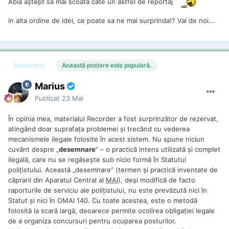
Abia aștept sa mai scoata cate un astfel de reportaj
in alta ordine de idei, ce poate sa ne mai surprinda!? Vai de noi...
Moderator
Această postare este populară.
Marius
Publicat
23 Mai
În opinia mea, materialul Recorder a fost surprinzător de rezervat,
atingând doar suprafața problemei și trecând cu vederea
mecanismele ilegale folosite în acest sistem. Nu spune niciun
cuvânt despre „
desemnare
” – o practică intens utilizată și complet
ilegală, care nu se regăsește sub nicio formă în Statutul
polițistului. Această „desemnare” (termen și practică inventate de
căprarii din Aparatul Central al
MAI
), deși modifică de facto
raporturile de serviciu ale polițistului, nu este prevăzută nici în
Statut și nici în OMAI 140. Cu toate acestea, este o metodă
folosită la scară largă, deoarece permite ocolirea obligației legale
de a organiza concursuri pentru ocuparea posturilor.