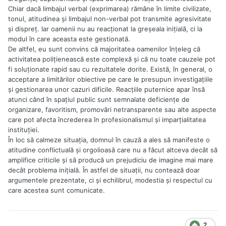
Chiar dacă limbajul verbal (exprimarea) rămâne în limite civilizate,
tonul, atitudinea și limbajul non-verbal pot transmite agresivitate
și dispreț. Iar oamenii nu au reacționat la greșeala inițială, ci la
modul în care aceasta este gestionată.
De altfel, eu sunt convins că majoritatea oamenilor înțeleg că
activitatea polițienească este complexă și că nu toate cauzele pot
fi soluționate rapid sau cu rezultatele dorite. Există, în general, o
acceptare a limitărilor obiective pe care le presupun investigațiile
și gestionarea unor cazuri dificile. Reacțiile puternice apar însă
atunci când în spațiul public sunt semnalate deficiențe de
organizare, favoritism, promovări netransparente sau alte aspecte
care pot afecta încrederea în profesionalismul și imparțialitatea
instituției.
În loc să calmeze situația, domnul în cauză a ales să manifeste o
atitudine conflictuală și orgolioasă care nu a făcut altceva decât să
amplifice criticile și să producă un prejudiciu de imagine mai mare
decât problema inițială. În astfel de situații, nu contează doar
argumentele prezentate, ci și echilibrul, modestia și respectul cu
care acestea sunt comunicate.
2