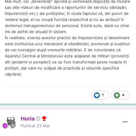
Mai mult, cei „desemnați” aprobă și semnează dispoziții de mutare
sau alte măsuri de modificare a raporturilor de serviciu (detașări,
împuterniciri etc.) ale polițiștilor, în ciuda faptului că, din punct de
vedere legal, ei nu ocupă funcția respectivă și nu au atribuții în
domeniul managementului de personal. Există sute, dacă nu chiar
mii de astfel de situații în sistem.
În realitate, esența acestor practici de împuternicire și desemnare
este instituirea unui mecanism al obedienței, promovat și susținut
de cei nostalgici după vremurile milităriei. E de notorietate că
Aparatul Central al Ministerului este acaparat de militari (proveniți
din jandarmi și pompieri) ce au fost transformați peste noapte în
polițiști, dar care nu scăpat de practicile și viziunile specifice
căprăriei.
1
4
Horia
Publicat
23 Mai