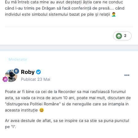
Eu mă întreb cata mine au avut deștepți ăștia care ne conduc
când l-au trimis pe Drăgan să facă conferință de presă…. când
individul este simbolul sistemului bazat pe pile și relații
🤦‍♂️
2
Moderator
Roby
Publicat
23 Mai
Poate ar fi bine ca cei de la Recorder sa mai rasfoiască forumul
asta, sa vada ca inca de acum 10 ani, poate mai mult, discutam de
"distrugerea Politiei Române" si de neregulile care se intampla in
aceasta instituție
😃
Ar avea destule de aflat, sa se inspire ca sa stie sa puna punctul
pe "i".