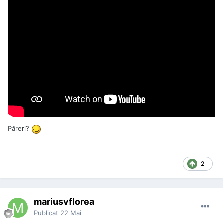
Păreri?
2
mariusvflorea
Publicat
22 Mai