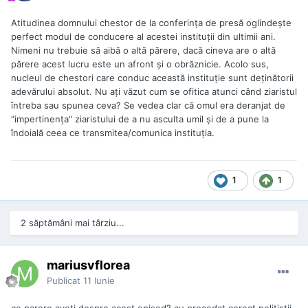
Atitudinea domnului chestor de la conferinţa de presă oglindeşte
perfect modul de conducere al acestei instituţii din ultimii ani.
Nimeni nu trebuie să aibă o altă părere, dacă cineva are o altă
părere acest lucru este un afront şi o obrăznicie. Acolo sus,
nucleul de chestori care conduc această instituţie sunt deţinătorii
adevărului absolut. Nu aţi văzut cum se ofitica atunci când ziaristul
întreba sau spunea ceva? Se vedea clar că omul era deranjat de
"impertinenţa" ziaristului de a nu asculta umil şi de a pune la
îndoială ceea ce transmitea/comunica instituţia.
1
1
2 săptămâni mai târziu...
mariusvflorea
Publicat
11 Iunie