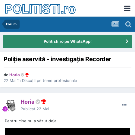
POLITISTI.ro
Forum
Politisti.ro pe WhatsApp!
Poliție aservită - investigația Recorder
de
Horia
22 Mai
în
Discuţii pe teme profesionale
Horia
Publicat
22 Mai
Pentru cine nu a văzut deja