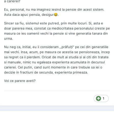
a carierei?
Eu, personal, nu ma imaginez iesind la pensie din acest sistem.
Asta daca apuc pensia, desigur
.
😂
Sincer sa fiu, sistemul este putred, prin multe locuri. Si, asta e
doar parerea mea, constat ca mediocritatea personalului creste pe
masura ce ies oamenii vechi la pensie si vine generatia tanara din
urma.
Nu neg ca, initial, eu ii consideram ,,prăfuiți" pe cei din generatiile
mai vechi. Insa, acum, pe masura ce acestia se pensioneaza, incep
sa regret ca ii pierdem. Oricat de mult ai studia si ai citi din tratate
si manuale, nimic nu egaleaza experienta acumulata in decursul
carierei. Cel putin, cand sunt momente in care trebuie sa iei o
decizie in fractiuni de secunda, experienta primeaza.
Voi ce parere aveti?
1