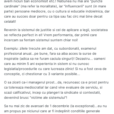
avem niciun ban economisit etc.! Natiunea nu mai are "puncte
cardinale" (ma refer la moralitate), iar "influencerii" sunt (in mare
parte) persoane mediocre, cu o cultura si educatie indoielnica, dar
care au succes doar pentru ca tipa sau fac circ mai bine decat
celalalt!
Revenin la sistemul de justitie si cel de aplicare a legii, societatea
se reflecta perfect in el! Vrem performanta, dar primii care
incercam sa fentam sistemul suntem chiar noi!
Exemplu: zilele trecute am dat, cu subordonatii, examenul
profesional anual...pe bune, fara sa aiba acces la surse de
inspiratie (adica sa ne furam caciula singuri)! Dezastru... oameni
care au minim 5 ani experienta in sistem si nu cunosc
legislatia/procedurile cu care lucreaza zilnic! Si nu a fost ceva de
conceptie, ci chestionar cu 3 variante posibile...
O sa ziceti ca-i managerul prost...da, recunoasc ca e prost pentru
ca tolereaza mediocratia! Iar cand vine evaluare de serviciu, si
scazi calificativul, incep cu plangeri la sindicate si contestatii,
devenind brusc "victime ale sistemului"!
Sa nu mai zic de avansari de 1 decembrie (la exceptional)...eu nu
am propus pe niciunul care ar fi indeplinit conditiile generale