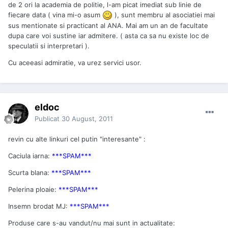
de 2 ori la academia de politie, l-am picat imediat sub linie de
fiecare data ( vina mi-o asum
), sunt membru al asociatiei mai
sus mentionate si practicant al ANA. Mai am un an de facultate
dupa care voi sustine iar admitere. ( asta ca sa nu existe loc de
speculatii si interpretari ).
Cu aceeasi admiratie, va urez servici usor.
eldoc
Publicat
30 August, 2011
revin cu alte linkuri cel putin "interesante" :
Caciula iarna:
***SPAM***
Scurta blana:
***SPAM***
Pelerina ploaie:
***SPAM***
Insemn brodat MJ:
***SPAM***
Produse care s-au vandut/nu mai sunt in actualitate: