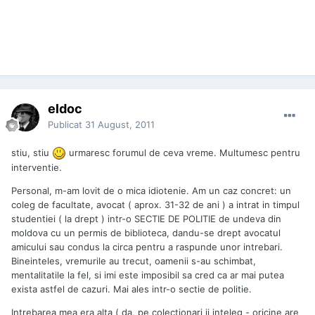
eldoc
Publicat
31 August, 2011
stiu, stiu
urmaresc forumul de ceva vreme. Multumesc pentru
interventie.
Personal, m-am lovit de o mica idiotenie. Am un caz concret: un
coleg de facultate, avocat ( aprox. 31-32 de ani ) a intrat in timpul
studentiei ( la drept ) intr-o SECTIE DE POLITIE de undeva din
moldova cu un permis de biblioteca, dandu-se drept avocatul
amicului sau condus la circa pentru a raspunde unor intrebari.
Bineinteles, vremurile au trecut, oamenii s-au schimbat,
mentalitatile la fel, si imi este imposibil sa cred ca ar mai putea
exista astfel de cazuri. Mai ales intr-o sectie de politie.
Intrebarea mea era alta ( da, pe colectionari ii inteleg - oricine are