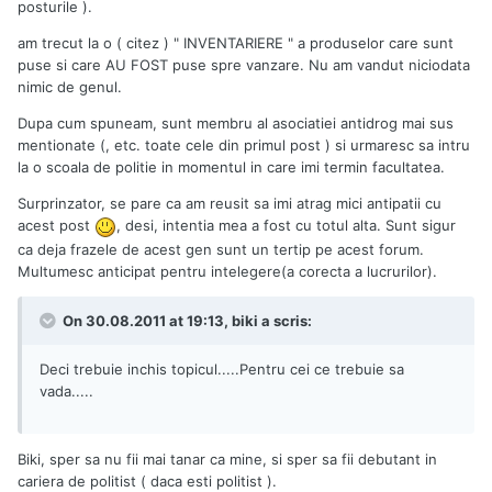
posturile ).
am trecut la o ( citez ) " INVENTARIERE " a produselor care sunt
puse si care AU FOST puse spre vanzare. Nu am vandut niciodata
nimic de genul.
Dupa cum spuneam, sunt membru al asociatiei antidrog mai sus
mentionate (, etc. toate cele din primul post ) si urmaresc sa intru
la o scoala de politie in momentul in care imi termin facultatea.
Surprinzator, se pare ca am reusit sa imi atrag mici antipatii cu
acest post
, desi, intentia mea a fost cu totul alta. Sunt sigur
ca deja frazele de acest gen sunt un tertip pe acest forum.
Multumesc anticipat pentru intelegere(a corecta a lucrurilor).
On 30.08.2011 at 19:13, biki a scris:
Deci trebuie inchis topicul.....Pentru cei ce trebuie sa
vada.....
Biki, sper sa nu fii mai tanar ca mine, si sper sa fii debutant in
cariera de politist ( daca esti politist ).