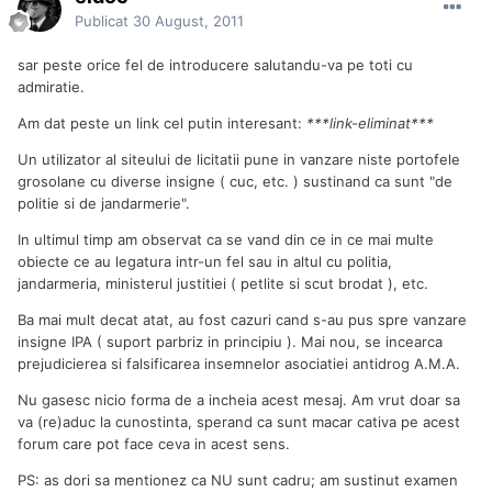
Publicat
30 August, 2011
sar peste orice fel de introducere salutandu-va pe toti cu
admiratie.
Am dat peste un link cel putin interesant:
***link-eliminat***
Un utilizator al siteului de licitatii pune in vanzare niste portofele
grosolane cu diverse insigne ( cuc, etc. ) sustinand ca sunt "de
politie si de jandarmerie".
In ultimul timp am observat ca se vand din ce in ce mai multe
obiecte ce au legatura intr-un fel sau in altul cu politia,
jandarmeria, ministerul justitiei ( petlite si scut brodat ), etc.
Ba mai mult decat atat, au fost cazuri cand s-au pus spre vanzare
insigne IPA ( suport parbriz in principiu ). Mai nou, se incearca
prejudicierea si falsificarea insemnelor asociatiei antidrog A.M.A.
Nu gasesc nicio forma de a incheia acest mesaj. Am vrut doar sa
va (re)aduc la cunostinta, sperand ca sunt macar cativa pe acest
forum care pot face ceva in acest sens.
PS: as dori sa mentionez ca NU sunt cadru; am sustinut examen