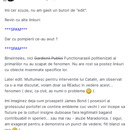
Imi cer scuze, nu am gasit un buton de "edit".
Revin cu alte linkuri:
***SPAM***
Dar cu pompierii ce-au avut ?
***SPAM***
Bineinteles, nici
Gardienii Publici
Functionarasiii politienizati ai
primariilor nu au scapat de fenomen. Nu are rost sa postez linkuri
cu obiecte insemnate specifice lor.
Later edit: Multumesc pentru interventie lui Catalin, am observat
ca s-a mai discutat, voiam doar sa REaduc in vedere acest...
fenomen ( desi, ca civil, as numi-o problema
).
Imi imaginez deja cum proaspetii James Bond ( posesori ai
grotescului portofel ce contine embleme cuc vechi ) vor incepe sa
fluture pe la colturi insigne dubioase fara legitimatii bagand
contribuabili in sperieti... sau mai rau - aluzie Maradonica. ( sigur,
am exagerat pentru a demonstra un punct de vedere; fiti blanzi va
rog
)