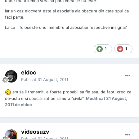
unde toata lumea vrea sa para ceea ce nu este.
Iar un caz elocvent este si asociatia aia obscura din care spui ca
faci parte.
La ce ii foloseste unui membru al asociatiei respective insigna?
1
1
eldoc
Publicat
31 August, 2011
am sa ii transmit. e foarte probabil sa fie asa. de fapt, cred ca
de-asta e si specializat pe ramura "civila".
Modificat
31 August,
2011
de eldoc
videosuzy
Publicat
31 August, 2011