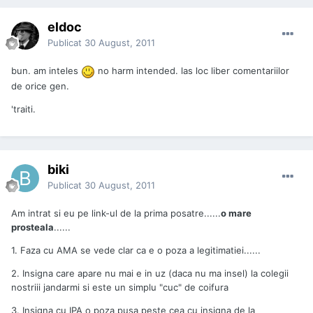
eldoc
Publicat
30 August, 2011
bun. am inteles
no harm intended. las loc liber comentariilor
de orice gen.
'traiti.
biki
Publicat
30 August, 2011
Am intrat si eu pe link-ul de la prima posatre......
o mare
prosteala
......
1. Faza cu AMA se vede clar ca e o poza a legitimatiei......
2. Insigna care apare nu mai e in uz (daca nu ma insel) la colegii
nostriii jandarmi si este un simplu "cuc" de coifura
3. Insigna cu IPA o poza pusa peste cea cu insigna de la