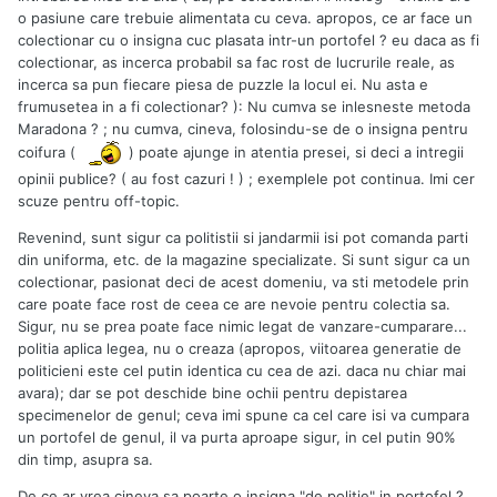
o pasiune care trebuie alimentata cu ceva. apropos, ce ar face un
colectionar cu o insigna cuc plasata intr-un portofel ? eu daca as fi
colectionar, as incerca probabil sa fac rost de lucrurile reale, as
incerca sa pun fiecare piesa de puzzle la locul ei. Nu asta e
frumusetea in a fi colectionar? ): Nu cumva se inlesneste metoda
Maradona ? ; nu cumva, cineva, folosindu-se de o insigna pentru
coifura (
) poate ajunge in atentia presei, si deci a intregii
opinii publice? ( au fost cazuri ! ) ; exemplele pot continua. Imi cer
scuze pentru off-topic.
Revenind, sunt sigur ca politistii si jandarmii isi pot comanda parti
din uniforma, etc. de la magazine specializate. Si sunt sigur ca un
colectionar, pasionat deci de acest domeniu, va sti metodele prin
care poate face rost de ceea ce are nevoie pentru colectia sa.
Sigur, nu se prea poate face nimic legat de vanzare-cumparare...
politia aplica legea, nu o creaza (apropos, viitoarea generatie de
politicieni este cel putin identica cu cea de azi. daca nu chiar mai
avara); dar se pot deschide bine ochii pentru depistarea
specimenelor de genul; ceva imi spune ca cel care isi va cumpara
un portofel de genul, il va purta aproape sigur, in cel putin 90%
din timp, asupra sa.
De ce ar vrea cineva sa poarte o insigna "de politie" in portofel ?